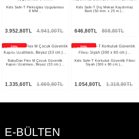
Kids Safe-T Pleksiglas Uygulaması
Kids Safe-T Dış Mekan Kaydırmaz
8 MM…
Bant (50 mm. x 25 m.)…
3.952,80TL
4.941,00TL
646,80TL
808,80TL
20%
20%
İNDİRİMLİ
İNDİRİMLİ
BabyDan Flex M Çocuk Güvenlik
Kids Safe-T Korkuluk Güvenlik Filesi
Kapısı Uzatması, Beyaz (33 cm.)…
Siyah (300 x 80 cm.)…
1.335,60TL
1.669,80TL
1.054,80TL
1.318,80TL
Stokta Yok
E-BÜLTEN