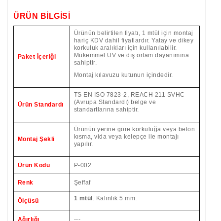
ÜRÜN BİLGİSİ
Ürünün belirtilen fiyatı, 1 mtül için montaj
hariç KDV dahil fiyatlardır. Yatay ve dikey
korkuluk aralıkları için kullanılabilir.
Mükemmel UV ve dış ortam dayanımına
Paket İçeriği
sahiptir.
Montaj kılavuzu kutunun içindedir.
TS EN ISO 7823-2, REACH 211 SVHC
(Avrupa Standardı)
belge ve
Ürün Standardı
standartlarına sahiptir.
Ürünün yerine göre korkuluğa veya beton
kısma, vida veya kelepçe ile montajı
Montaj Şekli
yapılır.
Ürün Kodu
P-002
Renk
Şeffaf
1 mtül
. Kalınlık 5 mm.
Ölçüsü
Ağırlığı
---