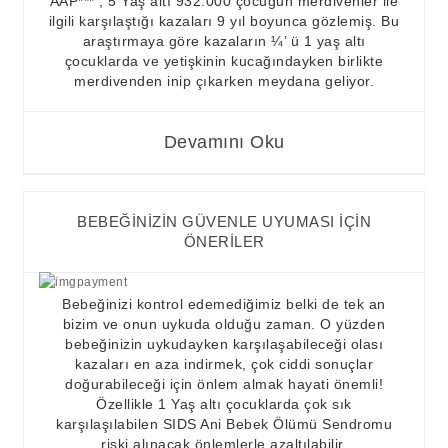
AAP*** , 5 Yaş altı 932.000 çocuğun merdivenler ile
ilgili karşılaştığı kazaları 9 yıl boyunca gözlemiş. Bu
araştırmaya göre kazaların ¼’ ü 1 yaş altı
çocuklarda ve yetişkinin kucağındayken birlikte
merdivenden inip çıkarken meydana geliyor.
Devamını Oku
BEBEĞİNİZİN GÜVENLE UYUMASI İÇİN
ÖNERİLER
Bebeğinizi kontrol edemediğimiz belki de tek an
bizim ve onun uykuda olduğu zaman. O yüzden
bebeğinizin uykudayken karşılaşabileceği olası
kazaları en aza indirmek, çok ciddi sonuçlar
doğurabileceği için önlem almak hayati önemli!
Özellikle 1 Yaş altı çocuklarda çok sık
karşılaşılabilen SIDS Ani Bebek Ölümü Sendromu
riski alınacak önlemlerle azaltılabilir.