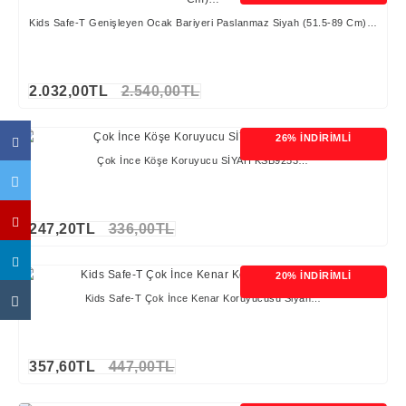
Kids Safe-T Genişleyen Ocak Bariyeri Paslanmaz Siyah (51.5-89 Cm)…
2.032,00TL
2.540,00TL
26% İNDİRİMLİ
Çok İnce Köşe Koruyucu SİYAH KSB9253…
247,20TL
336,00TL
20% İNDİRİMLİ
Kids Safe-T Çok İnce Kenar Koruyucusu Siyah…
357,60TL
447,00TL