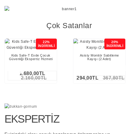
Çok Satanlar
22%
20%
İNDİRİMLİ
İNDİRİMLİ
Kids Safe-T Evde Çocuk
Asisty Monitör Sabitleme
Güvenliği Ekspertiz Hizmeti
Kayışı (2 Adet)
1.680,00TL
2.160,00TL
294,00TL
367,80TL
EKSPERTİZ