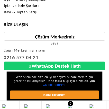
İptal ve İade Şartları
Bayi & Toptan Satış
BIZE ULAŞIN
Çözüm Merkezimiz
veya
Çağrı Merkezimizi arayın
0216 577 04 21
WhatsApp Destek Hattı
Web sitemizde size en iyi deneyimi sunabilmemiz için
çerezleri kullanıyoruz. Daha fazla bilgi için bizim okuyun
Gizlilik Bildirimi
.
Parkzon - Deprem Güvenlik - Çocuk Güvenliği © 2026 - Tüm Hakları Saklıdır.
Kabul Ediyorum
0