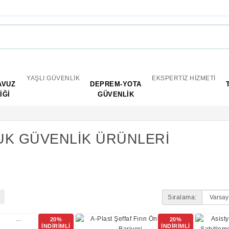
YAŞLI GÜVENLİK
EKSPERTİZ HİZMETİ
AVUZ
DEPREM-YOTA
İĞİ
GÜVENLİK
K GÜVENLİK ÜRÜNLERİ
Sıralama:
20%
20%
İNDİRİMLİ
İNDİRİMLİ