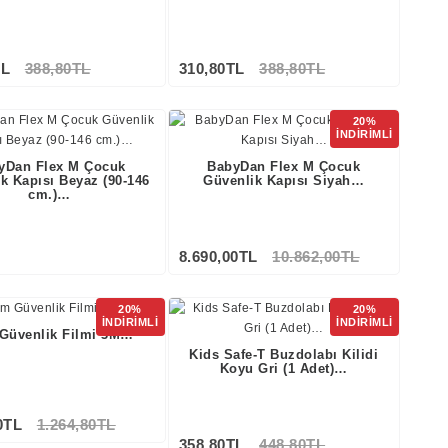
TL
388,80TL
310,80TL
388,80TL
20%
İNDİRİMLİ
yDan Flex M Çocuk
BabyDan Flex M Çocuk
k Kapısı Beyaz (90-146
Güvenlik Kapısı Siyah…
cm.)…
8.690,00TL
10.862,00TL
Stokta Yok
Stokta Yok
20%
20%
İNDİRİMLİ
İNDİRİMLİ
Güvenlik Filmi 3M…
Kids Safe-T Buzdolabı Kilidi
Koyu Gri (1 Adet)…
0TL
1.264,80TL
358,80TL
448,80TL