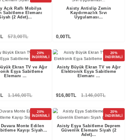
y Açık Raflı Mobilya
Asisty Antislip Zemin
n Sabitleme Elemanı
Kaydırmazlık Sıvı
Siyah (2 Adet)…
Uygulaması…
TL
573,00TL
0,00TL
Stokta Yok
20%
20%
İNDİRİMLİ
İNDİRİMLİ
Büyük Ekran TV ve Ağır
Asisty Büyük Ekran TV ve Ağır
ronik Eşya Sabitleme
Elektronik Eşya Sabitleme
Elemanı …
Elemanı …
TL
1.146,00TL
916,80TL
1.146,00TL
Stokta Yok
Stokta Yok
20%
20%
İNDİRİMLİ
İNDİRİMLİ
 Duvara Monte Edilen
Asisty Eşya Sabitleme Deprem
bitleme Kayışı Siyah…
Güvenlik Elemanı Siyah (2
Adet)…