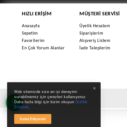
HIZLI ERIŞIM
MÜŞTERI SERVISI
Anasayfa
Üyelik Hesabım
Sepetim
Siparişlerim
Favorilerim
Alışveriş Listem
En Çok Yorum Alanlar
İade Taleplerim
×
Web sitemizde size en iyi deneyimi
sunabilmemiz için çerezleri kullanıyoruz.
Daha fazla bilgi için bizim okuyun
Gizlilik
Bildirimi
.
Kabul Ediyorum