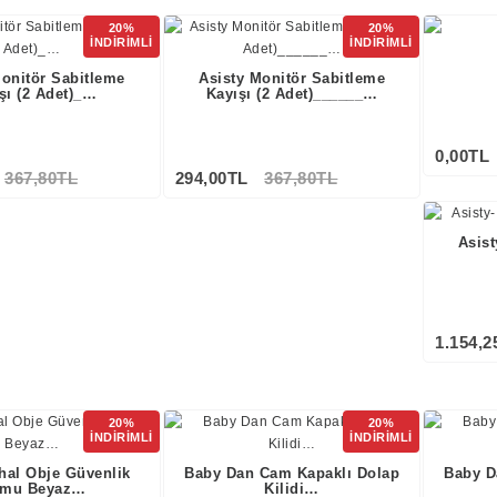
20%
20%
İNDİRİMLİ
İNDİRİMLİ
Monitör Sabitleme
Asisty Monitör Sabitleme
şı (2 Adet)_…
Kayışı (2 Adet)______…
0,00TL
367,80TL
294,00TL
367,80TL
Asist
1.154,2
20%
20%
İNDİRİMLİ
İNDİRİMLİ
thal Obje Güvenlik
Baby Dan Cam Kapaklı Dolap
Baby D
mu Beyaz…
Kilidi…