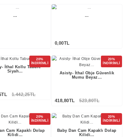
Stokta Yok
…
…
0,00TL
20%
20%
Stokta Yok
Stokta Yok
İNDİRİMLİ
İNDİRİMLİ
y- İthal Kollu Tabure
Siyah…
Asisty- İthal Obje Güvenlik
Mumu Beyaz…
5TL
1.442,25TL
418,80TL
523,80TL
20%
20%
İNDİRİMLİ
İNDİRİMLİ
an Cam Kapaklı Dolap
Baby Dan Cam Kapaklı Dolap
Kilidi…
Kilidi…