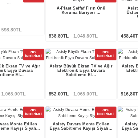
…
A-Plast Şeffaf Fırın Önü
Asist
Koruma Bariyeri …
Üstte
598,80TL
838,80TL
1.048,80TL
458,40
20%
20%
İNDİRİMLİ
İNDİRİMLİ
ük Ekran TV ve Ağır
Asisty Büyük Ekran TV ve Ağır
Asisty 
onik Eşya Duvara
Elektronik Eşya Duvara
Elekt
bitleme El…
Sabitleme El…
1.065,00TL
852,00TL
1.065,00TL
916,80
20%
20%
İNDİRİMLİ
İNDİRİMLİ
uvara Monte Edilen
Asisty Duvara Monte Edilen
Asisty
leme Kayışı Siyah…
Eşya Sabitleme Kayışı Siyah…
Eşya Sa