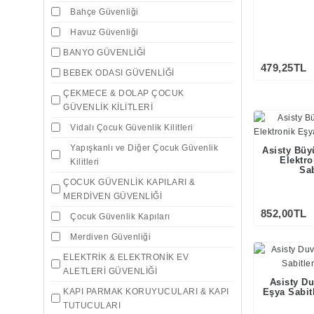
Bahçe Güvenliği
Havuz Güvenliği
BANYO GÜVENLİĞİ
479,25TL
BEBEK ODASI GÜVENLİĞİ
ÇEKMECE & DOLAP ÇOCUK
GÜVENLİK KİLİTLERİ
Vidalı Çocuk Güvenlik Kilitleri
Yapışkanlı ve Diğer Çocuk Güvenlik
Asisty Büy
Elektr
Kilitleri
Sa
ÇOCUK GÜVENLİK KAPILARI &
MERDİVEN GÜVENLİĞİ
852,00TL
Çocuk Güvenlik Kapıları
Merdiven Güvenliği
ELEKTRİK & ELEKTRONİK EV
ALETLERİ GÜVENLİĞİ
Asisty D
KAPI PARMAK KORUYUCULARI & KAPI
Eşya Sabit
TUTUCULARI