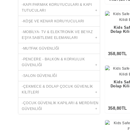
-KAPI PARMAK KORUYUCULARI & KAPI
TUTUCULARI
+
-KÖŞE VE KENAR KORUYUCULARI
Kids Sa
Dolap Kil
-MOBİLYA- TV & ELEKTRONİK VE BEYAZ
EŞYA SABİTLEME ELEMANLARI
+
-MUTFAK GÜVENLİĞİ
358,80TL
-PENCERE - BALKON & KORKULUK
GÜVENLİĞİ
+
-SALON GÜVENLİĞİ
Kids Sa
Dolap Kil
-ÇEKMECE & DOLAP ÇOCUK GÜVENLİK
KİLİTLERİ
+
-ÇOCUK GÜVENLİK KAPILARI & MERDİVEN
358,80TL
GÜVENLİĞİ
+