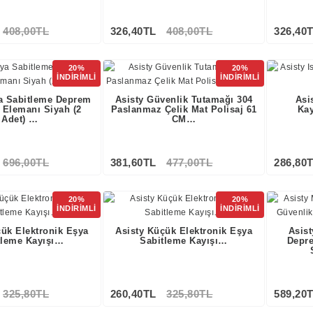
408,00TL
326,40TL
408,00TL
326,40
Stokta Yok
20%
20%
İNDİRİMLİ
İNDİRİMLİ
a Sabitleme Deprem
Asisty Güvenlik Tutamağı 304
Asi
 Elemanı Siyah (2
Paslanmaz Çelik Mat Polisaj 61
Ka
Adet) …
CM…
696,00TL
381,60TL
477,00TL
286,80
20%
20%
İNDİRİMLİ
İNDİRİMLİ
çük Elektronik Eşya
Asisty Küçük Elektronik Eşya
Asis
tleme Kayışı…
Sabitleme Kayışı…
Depr
325,80TL
260,40TL
325,80TL
589,20