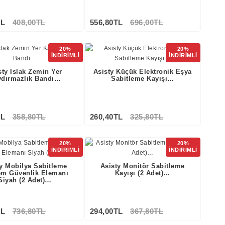
TL
408,00TL
556,80TL
696,00TL
20%
20%
İNDİRİMLİ
İNDİRİMLİ
sty Islak Zemin Yer
Asisty Küçük Elektronik Eşya
ydırmazlık Bandı…
Sabitleme Kayışı…
TL
358,80TL
260,40TL
325,80TL
20%
20%
İNDİRİMLİ
İNDİRİMLİ
ty Mobilya Sabitleme
Asisty Monitör Sabitleme
em Güvenlik Elemanı
Kayışı (2 Adet)…
Siyah (2 Adet)…
TL
736,80TL
294,00TL
367,80TL