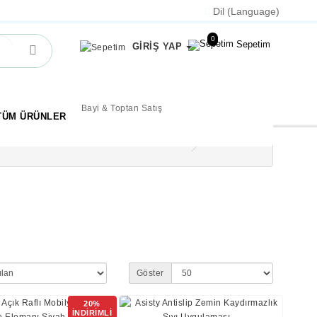
Dil (Language)
0
Sepetim
GİRİŞ YAP
Bayi & Toptan Satış
TÜM ÜRÜNLER
Göster
20%
İNDİRİMLİ