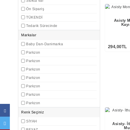
Stokta Var
Ön Sipariş
TÜKENDİ
Asisty 
Kayı
Tedarik Sürecinde
Markalar
Baby Dan-Danimarka
294,00TL
Parkzon
Parkzon
Parkzon
Parkzon
Parkzon
Parkzon
Parkzon
Renk Seçiniz
SİYAH
Asisty- İ
Mu
BEYAZ