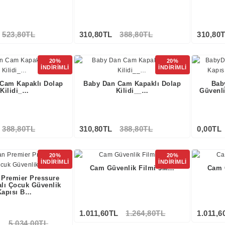
523,80TL
310,80TL
388,80TL
310,80
20%
20%
İNDİRİMLİ
İNDİRİMLİ
Cam Kapaklı Dolap
Baby Dan Cam Kapaklı Dolap
Bab
Kilidi_…
Kilidi__…
Güvenli
388,80TL
310,80TL
388,80TL
0,00TL
20%
20%
İNDİRİMLİ
İNDİRİMLİ
Cam Güvenlik Filmi 3M…
Cam 
Premier Pressure
alı Çocuk Güvenlik
Kapısı B…
1.011,60TL
1.264,80TL
1.011,6
L
5.034,00TL