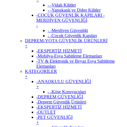
- -Vidalı Kilitler
- -Yapışkanlı ve Diğer Kilitler
-ÇOCUK GÜVENLİK KAPILARI -
MERDİVEN GÜVENLİĞİ
-
- -Merdiven Güvenliği
- -Çocuk Güvenlik Kapıları
DEPREM-YOTA GÜVENLİK ÜRÜNLERİ
+
-EKSPERTİZ HİZMETİ
-Mobilya-Eşya Sabitleme Elemanları
-TV & Elektronik ve Beyaz Eşya Sabitleme
Elemanları
KATEGORİLER
+
-ANAOKULU GÜVENLİĞİ
+
- -Köşe Koruyucuları
-DEPREM GÜVENLİĞİ
-Deprem Güvenlik Ürünleri
-EKSPERTİZ HİZMETİ
-OUTLET
-PET GÜVENLİĞİ
+