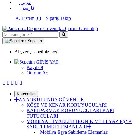
عربي
فارسی
A. Listem (0)
Sipariş Takip
0
Sepetim
Alışveriş sepetiniz boş!
GİRİŞ YAP
Kayıt Ol
Oturum Aç
Kategoriler
ANAOKULUNDA GÜVENLİK
KÖŞE VE KENAR KORUYUCULARI
KAPI PARMAK KORUYUCULARI-KAPI
TUTUCULARI
MOBİLYA - TV&ELEKTRONİK VE BEYAZ EŞYA
SABİTLEME ELEMANLARI
-Mobilya-Eşya Sabitleme Elemanları