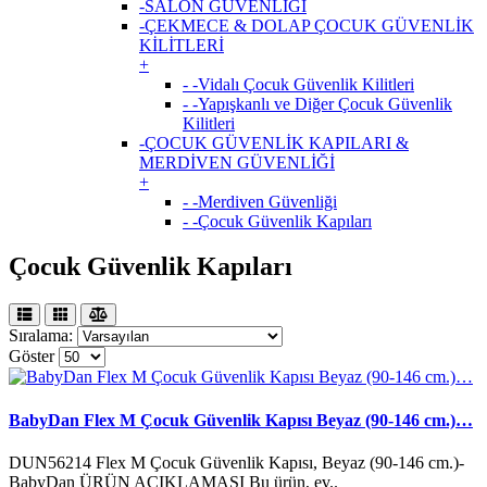
-SALON GÜVENLİĞİ
-ÇEKMECE & DOLAP ÇOCUK GÜVENLİK
KİLİTLERİ
+
- -Vidalı Çocuk Güvenlik Kilitleri
- -Yapışkanlı ve Diğer Çocuk Güvenlik
Kilitleri
-ÇOCUK GÜVENLİK KAPILARI &
MERDİVEN GÜVENLİĞİ
+
- -Merdiven Güvenliği
- -Çocuk Güvenlik Kapıları
Çocuk Güvenlik Kapıları
Sıralama:
Göster
BabyDan Flex M Çocuk Güvenlik Kapısı Beyaz (90-146 cm.)…
DUN56214 Flex M Çocuk Güvenlik Kapısı, Beyaz (90-146 cm.)-
BabyDan ÜRÜN AÇIKLAMASI Bu ürün, ev..