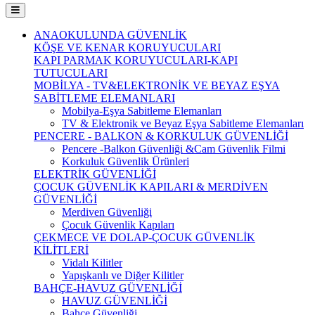
ANAOKULUNDA GÜVENLİK
KÖŞE VE KENAR KORUYUCULARI
KAPI PARMAK KORUYUCULARI-KAPI
TUTUCULARI
MOBİLYA - TV&ELEKTRONİK VE BEYAZ EŞYA
SABİTLEME ELEMANLARI
Mobilya-Eşya Sabitleme Elemanları
TV & Elektronik ve Beyaz Eşya Sabitleme Elemanları
PENCERE - BALKON & KORKULUK GÜVENLİĞİ
Pencere -Balkon Güvenliği &Cam Güvenlik Filmi
Korkuluk Güvenlik Ürünleri
ELEKTRİK GÜVENLİĞİ
ÇOCUK GÜVENLİK KAPILARI & MERDİVEN
GÜVENLİĞİ
Merdiven Güvenliği
Çocuk Güvenlik Kapıları
ÇEKMECE VE DOLAP-ÇOCUK GÜVENLİK
KİLİTLERİ
Vidalı Kilitler
Yapışkanlı ve Diğer Kilitler
BAHÇE-HAVUZ GÜVENLİĞİ
HAVUZ GÜVENLİĞİ
Bahçe Güvenliği