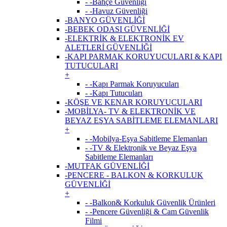
- -Bahçe Güvenliği
- -Havuz Güvenliği
-BANYO GÜVENLİĞİ
-BEBEK ODASI GÜVENLİĞİ
-ELEKTRİK & ELEKTRONİK EV
ALETLERİ GÜVENLİĞİ
-KAPI PARMAK KORUYUCULARI & KAPI
TUTUCULARI
+
- -Kapı Parmak Koruyucuları
- -Kapı Tutucuları
-KÖŞE VE KENAR KORUYUCULARI
-MOBİLYA- TV & ELEKTRONİK VE
BEYAZ EŞYA SABİTLEME ELEMANLARI
+
- -Mobilya-Eşya Sabitleme Elemanları
- -TV & Elektronik ve Beyaz Eşya
Sabitleme Elemanları
-MUTFAK GÜVENLİĞİ
-PENCERE - BALKON & KORKULUK
GÜVENLİĞİ
+
- -Balkon& Korkuluk Güvenlik Ürünleri
- -Pencere Güvenliği & Cam Güvenlik
Filmi