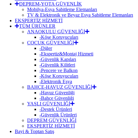
DEPREM-YOTA GÜVENLİK
Mobilya-Eşya Sabitleme Elemanları
TV & Elektronik ve Beyaz Eşya Sabitleme Elemanları
EKSPERTİZ HİZMETİ
TÜM ÜRÜNLER
ANAOKULU GÜVENLİĞİ
-Köşe Koruyucuları
ÇOCUK GÜVENLİĞİ
-Diğer
-Ekspertiz&Montaj Hizmeti
-Güvenlik Kapıları
-Güvenlik Kilitleri
-Pencere ve Balkon
-Köşe Koruyucuları
-Elektronik Eşya
BAHÇE-HAVUZ GÜVENLİĞİ
-Havuz Güvenliği
-Bahçe Güvenliği
YAŞLI GÜVENLİĞİ
-Destek Ürünleri
-Güvenlik Ürünleri
DEPREM GÜVENLİĞİ
EKSPERTİZ HİZMETİ
Bayi & Toptan Satış