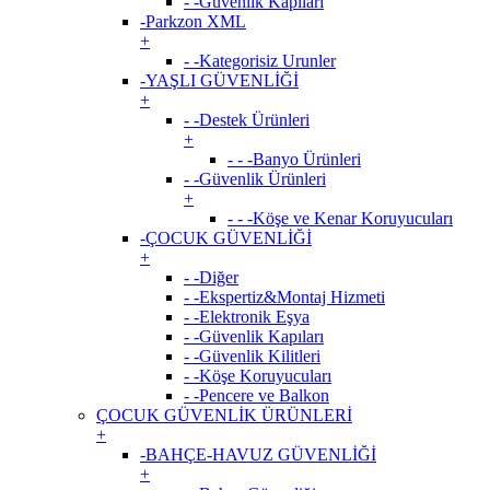
- -Güvenlik Kapıları
-Parkzon XML
+
- -Kategorisiz Urunler
-YAŞLI GÜVENLİĞİ
+
- -Destek Ürünleri
+
- - -Banyo Ürünleri
- -Güvenlik Ürünleri
+
- - -Köşe ve Kenar Koruyucuları
-ÇOCUK GÜVENLİĞİ
+
- -Diğer
- -Ekspertiz&Montaj Hizmeti
- -Elektronik Eşya
- -Güvenlik Kapıları
- -Güvenlik Kilitleri
- -Köşe Koruyucuları
- -Pencere ve Balkon
ÇOCUK GÜVENLİK ÜRÜNLERİ
+
-BAHÇE-HAVUZ GÜVENLİĞİ
+