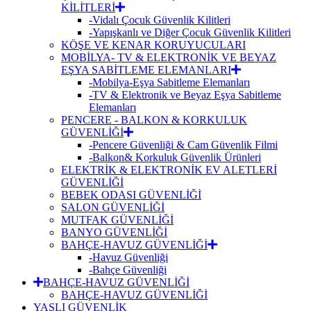
KİLİTLERİ
-Vidalı Çocuk Güvenlik Kilitleri
-Yapışkanlı ve Diğer Çocuk Güvenlik Kilitleri
KÖŞE VE KENAR KORUYUCULARI
MOBİLYA- TV & ELEKTRONİK VE BEYAZ
EŞYA SABİTLEME ELEMANLARI
-Mobilya-Eşya Sabitleme Elemanları
-TV & Elektronik ve Beyaz Eşya Sabitleme
Elemanları
PENCERE - BALKON & KORKULUK
GÜVENLİĞİ
-Pencere Güvenliği & Cam Güvenlik Filmi
-Balkon& Korkuluk Güvenlik Ürünleri
ELEKTRİK & ELEKTRONİK EV ALETLERİ
GÜVENLİĞİ
BEBEK ODASI GÜVENLİĞİ
SALON GÜVENLİĞİ
MUTFAK GÜVENLİĞİ
BANYO GÜVENLİĞİ
BAHÇE-HAVUZ GÜVENLİĞİ
-Havuz Güvenliği
-Bahçe Güvenliği
BAHÇE-HAVUZ GÜVENLİĞİ
BAHÇE-HAVUZ GÜVENLİĞİ
YAŞLI GÜVENLİK