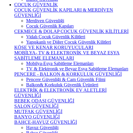
ÇOCUK GÜVENLİK
ÇOCUK GÜVENLİK KAPILARI & MERDİVEN
GÜVENLİĞİ
Merdiven Güvenliği
Çocuk Güvenlik Kapıları
ÇEKMECE & DOLAP ÇOCUK GÜVENLİK KİLİTLERİ
Vidalı Çocuk Güvenlik Kilitleri
Yapışkanlı ve Diğer Çocuk Güvenlik Kilitleri
KÖŞE VE KENAR KORUYUCULARI
MOBİLYA- TV & ELEKTRONİK VE BEYAZ EŞYA
SABİTLEME ELEMANLARI
Mobilya-Eşya Sabitleme Elemanları
TV & Elektronik ve Beyaz Eşya Sabitleme Elemanları
PENCERE - BALKON & KORKULUK GÜVENLİĞİ
Pencere Güvenliği & Cam Güvenlik Filmi
Balkon& Korkuluk Güvenlik Ürünleri
ELEKTRİK & ELEKTRONİK EV ALETLERİ
GÜVENLİĞİ
BEBEK ODASI GÜVENLİĞİ
SALON GÜVENLİĞİ
MUTFAK GÜVENLİĞİ
BANYO GÜVENLİĞİ
BAHÇE-HAVUZ GÜVENLİĞİ
Havuz Güvenliği
Bahçe Güvenliği