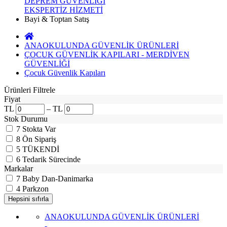
DEPREM GÜVENLİĞİ
EKSPERTİZ HİZMETİ
Bayi & Toptan Satış
ANAOKULUNDA GÜVENLİK ÜRÜNLERİ
ÇOCUK GÜVENLİK KAPILARI - MERDİVEN
GÜVENLİĞİ
Çocuk Güvenlik Kapıları
Ürünleri Filtrele
Fiyat
TL
–
TL
Stok Durumu
7
Stokta Var
8
Ön Sipariş
5
TÜKENDİ
6
Tedarik Sürecinde
Markalar
7
Baby Dan-Danimarka
4
Parkzon
ANAOKULUNDA GÜVENLİK ÜRÜNLERİ
-