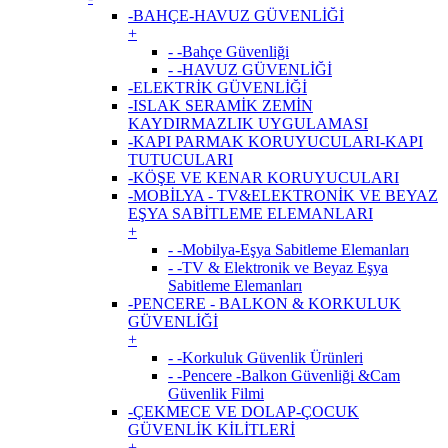
-BAHÇE-HAVUZ GÜVENLİĞİ
+
- -Bahçe Güvenliği
- -HAVUZ GÜVENLİĞİ
-ELEKTRİK GÜVENLİĞİ
-ISLAK SERAMİK ZEMİN
KAYDIRMAZLIK UYGULAMASI
-KAPI PARMAK KORUYUCULARI-KAPI
TUTUCULARI
-KÖŞE VE KENAR KORUYUCULARI
-MOBİLYA - TV&ELEKTRONİK VE BEYAZ
EŞYA SABİTLEME ELEMANLARI
+
- -Mobilya-Eşya Sabitleme Elemanları
- -TV & Elektronik ve Beyaz Eşya
Sabitleme Elemanları
-PENCERE - BALKON & KORKULUK
GÜVENLİĞİ
+
- -Korkuluk Güvenlik Ürünleri
- -Pencere -Balkon Güvenliği &Cam
Güvenlik Filmi
-ÇEKMECE VE DOLAP-ÇOCUK
GÜVENLİK KİLİTLERİ
+