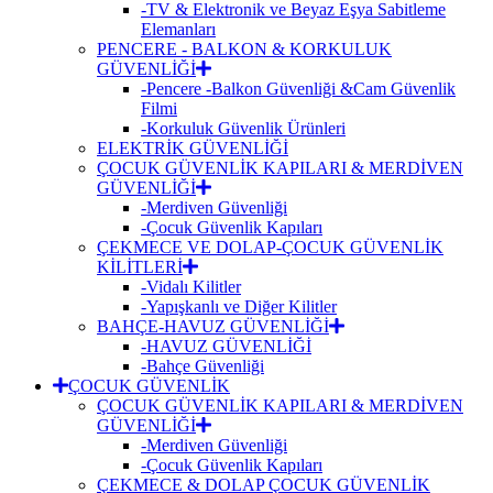
-TV & Elektronik ve Beyaz Eşya Sabitleme
Elemanları
PENCERE - BALKON & KORKULUK
GÜVENLİĞİ
-Pencere -Balkon Güvenliği &Cam Güvenlik
Filmi
-Korkuluk Güvenlik Ürünleri
ELEKTRİK GÜVENLİĞİ
ÇOCUK GÜVENLİK KAPILARI & MERDİVEN
GÜVENLİĞİ
-Merdiven Güvenliği
-Çocuk Güvenlik Kapıları
ÇEKMECE VE DOLAP-ÇOCUK GÜVENLİK
KİLİTLERİ
-Vidalı Kilitler
-Yapışkanlı ve Diğer Kilitler
BAHÇE-HAVUZ GÜVENLİĞİ
-HAVUZ GÜVENLİĞİ
-Bahçe Güvenliği
ÇOCUK GÜVENLİK
ÇOCUK GÜVENLİK KAPILARI & MERDİVEN
GÜVENLİĞİ
-Merdiven Güvenliği
-Çocuk Güvenlik Kapıları
ÇEKMECE & DOLAP ÇOCUK GÜVENLİK