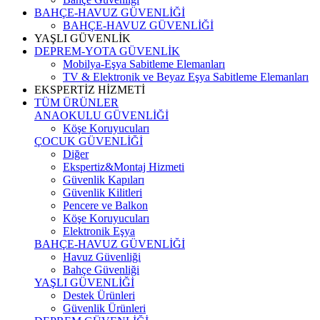
BAHÇE-HAVUZ GÜVENLİĞİ
BAHÇE-HAVUZ GÜVENLİĞİ
YAŞLI GÜVENLİK
DEPREM-YOTA GÜVENLİK
Mobilya-Eşya Sabitleme Elemanları
TV & Elektronik ve Beyaz Eşya Sabitleme Elemanları
EKSPERTİZ HİZMETİ
TÜM ÜRÜNLER
ANAOKULU GÜVENLİĞİ
Köşe Koruyucuları
ÇOCUK GÜVENLİĞİ
Diğer
Ekspertiz&Montaj Hizmeti
Güvenlik Kapıları
Güvenlik Kilitleri
Pencere ve Balkon
Köşe Koruyucuları
Elektronik Eşya
BAHÇE-HAVUZ GÜVENLİĞİ
Havuz Güvenliği
Bahçe Güvenliği
YAŞLI GÜVENLİĞİ
Destek Ürünleri
Güvenlik Ürünleri