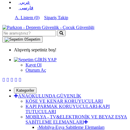
عربي
فارسی
A. Listem (0)
Sipariş Takip
0
Sepetim
Alışveriş sepetiniz boş!
GİRİŞ YAP
Kayıt Ol
Oturum Aç
Kategoriler
ANAOKULUNDA GÜVENLİK
KÖŞE VE KENAR KORUYUCULARI
KAPI PARMAK KORUYUCULARI-KAPI
TUTUCULARI
MOBİLYA - TV&ELEKTRONİK VE BEYAZ EŞYA
SABİTLEME ELEMANLARI
-Mobilya-Eşya Sabitleme Elemanları