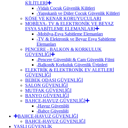
KİLİTLERİ
-Vidalı Çocuk Güvenlik Kilitleri
-Yapışkanlı ve Diğer Çocuk Güvenlik Kilitleri
KÖŞE VE KENAR KORUYUCULARI
MOBİLYA- TV & ELEKTRONİK VE BEYAZ
EŞYA SABİTLEME ELEMANLARI
-Mobilya-Eşya Sabitleme Elemanları
-TV & Elektronik ve Beyaz Eşya Sabitleme
Elemanları
PENCERE - BALKON & KORKULUK
GÜVENLİĞİ
-Pencere Güvenliği & Cam Güvenlik Filmi
-Balkon& Korkuluk Güvenlik Ürünleri
ELEKTRİK & ELEKTRONİK EV ALETLERİ
GÜVENLİĞİ
BEBEK ODASI GÜVENLİĞİ
SALON GÜVENLİĞİ
MUTFAK GÜVENLİĞİ
BANYO GÜVENLİĞİ
BAHÇE-HAVUZ GÜVENLİĞİ
-Havuz Güvenliği
-Bahçe Güvenliği
BAHÇE-HAVUZ GÜVENLİĞİ
BAHÇE-HAVUZ GÜVENLİĞİ
YAŞLI GÜVENLİK