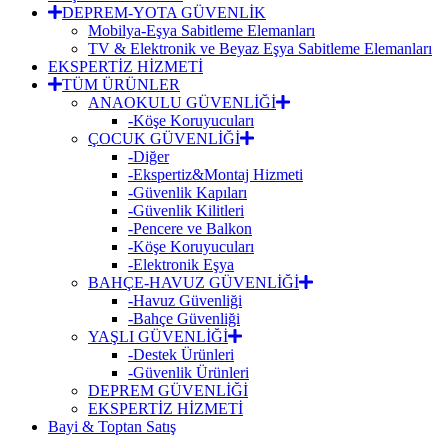
DEPREM-YOTA GÜVENLİK
Mobilya-Eşya Sabitleme Elemanları
TV & Elektronik ve Beyaz Eşya Sabitleme Elemanları
EKSPERTİZ HİZMETİ
TÜM ÜRÜNLER
ANAOKULU GÜVENLİĞİ
-Köşe Koruyucuları
ÇOCUK GÜVENLİĞİ
-Diğer
-Ekspertiz&Montaj Hizmeti
-Güvenlik Kapıları
-Güvenlik Kilitleri
-Pencere ve Balkon
-Köşe Koruyucuları
-Elektronik Eşya
BAHÇE-HAVUZ GÜVENLİĞİ
-Havuz Güvenliği
-Bahçe Güvenliği
YAŞLI GÜVENLİĞİ
-Destek Ürünleri
-Güvenlik Ürünleri
DEPREM GÜVENLİĞİ
EKSPERTİZ HİZMETİ
Bayi & Toptan Satış