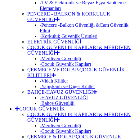
-TV & Elektronik ve Beyaz Eşya Sabitleme
Elemanları
PENCERE - BALKON & KORKULUK
GÜVENLİĞİ
-Pencere -Balkon Güvenliği &Cam Güvenlik
Filmi
-Korkuluk Güvenlik Ürünleri
ELEKTRİK GÜVENLİĞİ
ÇOCUK GÜVENLİK KAPILARI & MERDİVEN
GÜVENLİĞİ
-Merdiven Güvenliği
-Çocuk Güvenlik Kapıları
ÇEKMECE VE DOLAP-ÇOCUK GÜVENLİK
KİLİTLERİ
-Vidalı Kilitler
-Yapışkanlı ve Diğer Kilitler
BAHÇE-HAVUZ GÜVENLİĞİ
-HAVUZ GÜVENLİĞİ
-Bahçe Güvenliği
ÇOCUK GÜVENLİK
ÇOCUK GÜVENLİK KAPILARI & MERDİVEN
GÜVENLİĞİ
-Merdiven Güvenliği
-Çocuk Güvenlik Kapıları
ÇEKMECE & DOLAP ÇOCUK GÜVENLİK