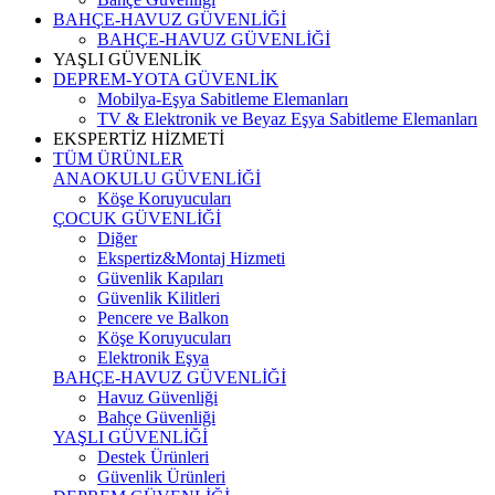
BAHÇE-HAVUZ GÜVENLİĞİ
BAHÇE-HAVUZ GÜVENLİĞİ
YAŞLI GÜVENLİK
DEPREM-YOTA GÜVENLİK
Mobilya-Eşya Sabitleme Elemanları
TV & Elektronik ve Beyaz Eşya Sabitleme Elemanları
EKSPERTİZ HİZMETİ
TÜM ÜRÜNLER
ANAOKULU GÜVENLİĞİ
Köşe Koruyucuları
ÇOCUK GÜVENLİĞİ
Diğer
Ekspertiz&Montaj Hizmeti
Güvenlik Kapıları
Güvenlik Kilitleri
Pencere ve Balkon
Köşe Koruyucuları
Elektronik Eşya
BAHÇE-HAVUZ GÜVENLİĞİ
Havuz Güvenliği
Bahçe Güvenliği
YAŞLI GÜVENLİĞİ
Destek Ürünleri
Güvenlik Ürünleri