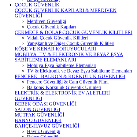
ÇOCUK GÜVENLİK
ÇOCUK GÜVENLİK KAPILARI & MERDİVEN
GÜVENLİĞİ
Merdiven Güvenliği
Çocuk Güvenlik Kapıları
ÇEKMECE & DOLAP ÇOCUK GÜVENLİK KİLİTLERİ
Vidalı Çocuk Güvenlik Kilitleri
Yapışkanlı ve Diğer Çocuk Güvenlik Kilitleri
KÖŞE VE KENAR KORUYUCULARI
MOBİLYA- TV & ELEKTRONİK VE BEYAZ EŞYA
SABİTLEME ELEMANLARI
Mobilya-Eşya Sabitleme Elemanları
TV & Elektronik ve Beyaz Eşya Sabitleme Elemanları
PENCERE - BALKON & KORKULUK GÜVENLİĞİ
Pencere Güvenliği & Cam Güvenlik Filmi
Balkon& Korkuluk Güvenlik Ürünleri
ELEKTRİK & ELEKTRONİK EV ALETLERİ
GÜVENLİĞİ
BEBEK ODASI GÜVENLİĞİ
SALON GÜVENLİĞİ
MUTFAK GÜVENLİĞİ
BANYO GÜVENLİĞİ
BAHÇE-HAVUZ GÜVENLİĞİ
Havuz Güvenliği
Bahçe Güvenliği