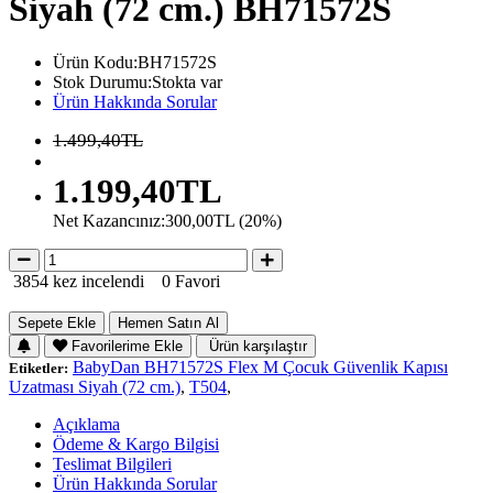
Siyah (72 cm.) BH71572S
Ürün Kodu:BH71572S
Stok Durumu:Stokta var
Ürün Hakkında Sorular
1.499,40TL
1.199,40TL
Net Kazancınız:300,00TL (20%)
3854 kez incelendi
0 Favori
Sepete Ekle
Hemen Satın Al
Favorilerime Ekle
Ürün karşılaştır
BabyDan BH71572S Flex M Çocuk Güvenlik Kapısı
Etiketler:
Uzatması Siyah (72 cm.)
,
T504
,
Açıklama
Ödeme & Kargo Bilgisi
Teslimat Bilgileri
Ürün Hakkında Sorular