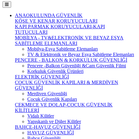
ANAOKULUNDA GÜVENLİK
KÖŞE VE KENAR KORUYUCULARI
KAPI PARMAK KORUYUCULARI-KAPI
TUTUCULARI
MOBİLYA - TV&ELEKTRONİK VE BEYAZ EŞYA
SABİTLEME ELEMANLARI
Mobilya-Eşya Sabitleme Elemanları
TV & Elektronik ve Beyaz Eşya Sabitleme Elemanları
PENCERE - BALKON & KORKULUK GÜVENLİĞİ
Pencere -Balkon Güvenliği &Cam Güvenlik Filmi
Korkuluk Güvenlik Ürünleri
ELEKTRİK GÜVENLİĞİ
ÇOCUK GÜVENLİK KAPILARI & MERDİVEN
GÜVENLİĞİ
Merdiven Güvenliği
Çocuk Güvenlik Kapıları
ÇEKMECE VE DOLAP-ÇOCUK GÜVENLİK
KİLİTLERİ
Vidalı Kilitler
Yapışkanlı ve Diğer Kilitler
BAHÇE-HAVUZ GÜVENLİĞİ
HAVUZ GÜVENLİĞİ
Bahçe Güvenliği