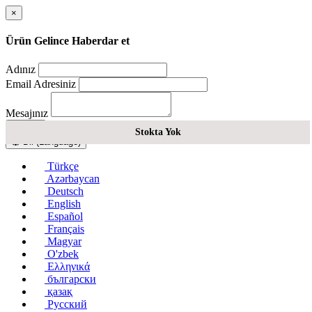
×
Ürün Gelince Haberdar et
Adınız
Email Adresiniz
Mesajınız
Gönder
Stokta Yok
Dil (Language)
Türkçe
Azərbaycan
Deutsch
English
Español
Français
Magyar
O'zbek
Ελληνικά
български
қазақ
Русский