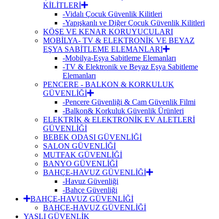
KİLİTLERİ
-Vidalı Çocuk Güvenlik Kilitleri
-Yapışkanlı ve Diğer Çocuk Güvenlik Kilitleri
KÖŞE VE KENAR KORUYUCULARI
MOBİLYA- TV & ELEKTRONİK VE BEYAZ
EŞYA SABİTLEME ELEMANLARI
-Mobilya-Eşya Sabitleme Elemanları
-TV & Elektronik ve Beyaz Eşya Sabitleme
Elemanları
PENCERE - BALKON & KORKULUK
GÜVENLİĞİ
-Pencere Güvenliği & Cam Güvenlik Filmi
-Balkon& Korkuluk Güvenlik Ürünleri
ELEKTRİK & ELEKTRONİK EV ALETLERİ
GÜVENLİĞİ
BEBEK ODASI GÜVENLİĞİ
SALON GÜVENLİĞİ
MUTFAK GÜVENLİĞİ
BANYO GÜVENLİĞİ
BAHÇE-HAVUZ GÜVENLİĞİ
-Havuz Güvenliği
-Bahçe Güvenliği
BAHÇE-HAVUZ GÜVENLİĞİ
BAHÇE-HAVUZ GÜVENLİĞİ
YAŞLI GÜVENLİK