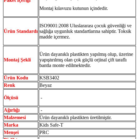
Paket İçeriği
Montaj kılavuzu kutunun içindedir.
ISO9001:2008 Uluslararası çocuk güvenliği ve
Ürün Standardı
sağlığa uygunluk standartlarına sahiptir. Toksik
madde içermez.
Ürün dayanıklı plastikten yapılmış olup, üzerine
Montaj Şekli
yapıştırılmış olan çok güçlü orjinal çift taraflı
bantla monte edilmektedir.
Ürün Kodu
KSB3402
Renk
Beyaz
Ölçüsü
-
Ağırlığı
-
Malzemesi
Ürün dayanıklı plastikten üretilmiştir.
Marka
Kids Safe-T
Menşei
PRC