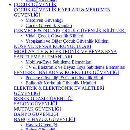
ÇOCUK GÜVENLİK
ÇOCUK GÜVENLİK KAPILARI & MERDİVEN
GÜVENLİĞİ
Merdiven Güvenliği
Çocuk Güvenlik Kapıları
ÇEKMECE & DOLAP ÇOCUK GÜVENLİK KİLİTLERİ
Vidalı Çocuk Güvenlik Kilitleri
Yapışkanlı ve Diğer Çocuk Güvenlik Kilitleri
KÖŞE VE KENAR KORUYUCULARI
MOBİLYA- TV & ELEKTRONİK VE BEYAZ EŞYA
SABİTLEME ELEMANLARI
Mobilya-Eşya Sabitleme Elemanları
TV & Elektronik ve Beyaz Eşya Sabitleme Elemanları
PENCERE - BALKON & KORKULUK GÜVENLİĞİ
Pencere Güvenliği & Cam Güvenlik Filmi
Balkon& Korkuluk Güvenlik Ürünleri
ELEKTRİK & ELEKTRONİK EV ALETLERİ
GÜVENLİĞİ
BEBEK ODASI GÜVENLİĞİ
SALON GÜVENLİĞİ
MUTFAK GÜVENLİĞİ
BANYO GÜVENLİĞİ
BAHÇE-HAVUZ GÜVENLİĞİ
Havuz Güvenliği
Bahçe Güvenliği