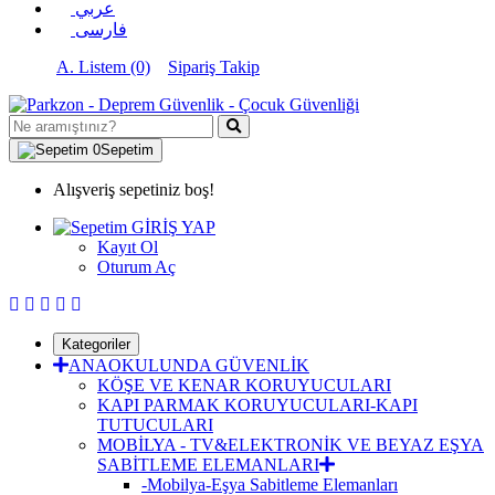
عربي
فارسی
A. Listem (0)
Sipariş Takip
0
Sepetim
Alışveriş sepetiniz boş!
GİRİŞ YAP
Kayıt Ol
Oturum Aç
Kategoriler
ANAOKULUNDA GÜVENLİK
KÖŞE VE KENAR KORUYUCULARI
KAPI PARMAK KORUYUCULARI-KAPI
TUTUCULARI
MOBİLYA - TV&ELEKTRONİK VE BEYAZ EŞYA
SABİTLEME ELEMANLARI
-Mobilya-Eşya Sabitleme Elemanları