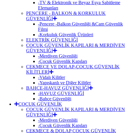
-TV & Elektronik ve Beyaz Eşya Sabitleme
Elemanları
PENCERE - BALKON & KORKULUK
GÜVENLİĞİ
-Pencere -Balkon Güvenliği &Cam Güvenlik
Filmi
-Korkuluk Güvenlik Ürünleri
ELEKTRİK GÜVENLİĞİ
ÇOCUK GÜVENLİK KAPILARI & MERDİVEN
GÜVENLİĞİ
-Merdiven Güvenliği
-Çocuk Güvenlik Kapıları
ÇEKMECE VE DOLAP-ÇOCUK GÜVENLİK
KİLİTLERİ
-Vidalı Kilitler
-Yapışkanlı ve Diğer Kilitler
BAHÇE-HAVUZ GÜVENLİĞİ
-HAVUZ GÜVENLİĞİ
-Bahçe Güvenliği
ÇOCUK GÜVENLİK
ÇOCUK GÜVENLİK KAPILARI & MERDİVEN
GÜVENLİĞİ
-Merdiven Güvenliği
-Çocuk Güvenlik Kapıları
ÇEKMECE & DOLAP ÇOCUK GÜVENLİK