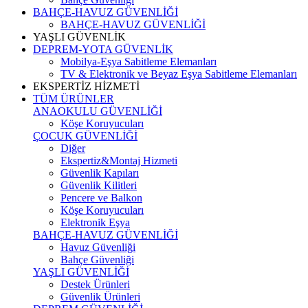
BAHÇE-HAVUZ GÜVENLİĞİ
BAHÇE-HAVUZ GÜVENLİĞİ
YAŞLI GÜVENLİK
DEPREM-YOTA GÜVENLİK
Mobilya-Eşya Sabitleme Elemanları
TV & Elektronik ve Beyaz Eşya Sabitleme Elemanları
EKSPERTİZ HİZMETİ
TÜM ÜRÜNLER
ANAOKULU GÜVENLİĞİ
Köşe Koruyucuları
ÇOCUK GÜVENLİĞİ
Diğer
Ekspertiz&Montaj Hizmeti
Güvenlik Kapıları
Güvenlik Kilitleri
Pencere ve Balkon
Köşe Koruyucuları
Elektronik Eşya
BAHÇE-HAVUZ GÜVENLİĞİ
Havuz Güvenliği
Bahçe Güvenliği
YAŞLI GÜVENLİĞİ
Destek Ürünleri
Güvenlik Ürünleri