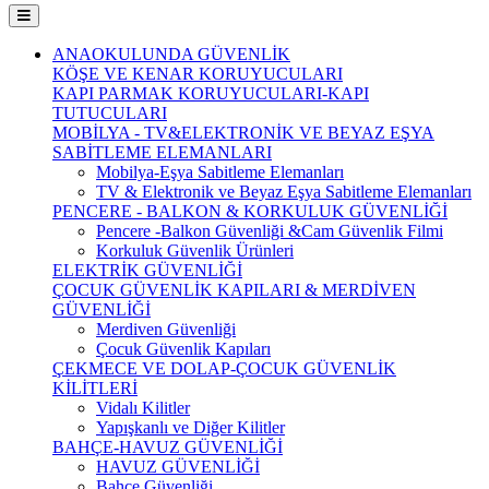
ANAOKULUNDA GÜVENLİK
KÖŞE VE KENAR KORUYUCULARI
KAPI PARMAK KORUYUCULARI-KAPI
TUTUCULARI
MOBİLYA - TV&ELEKTRONİK VE BEYAZ EŞYA
SABİTLEME ELEMANLARI
Mobilya-Eşya Sabitleme Elemanları
TV & Elektronik ve Beyaz Eşya Sabitleme Elemanları
PENCERE - BALKON & KORKULUK GÜVENLİĞİ
Pencere -Balkon Güvenliği &Cam Güvenlik Filmi
Korkuluk Güvenlik Ürünleri
ELEKTRİK GÜVENLİĞİ
ÇOCUK GÜVENLİK KAPILARI & MERDİVEN
GÜVENLİĞİ
Merdiven Güvenliği
Çocuk Güvenlik Kapıları
ÇEKMECE VE DOLAP-ÇOCUK GÜVENLİK
KİLİTLERİ
Vidalı Kilitler
Yapışkanlı ve Diğer Kilitler
BAHÇE-HAVUZ GÜVENLİĞİ
HAVUZ GÜVENLİĞİ
Bahçe Güvenliği