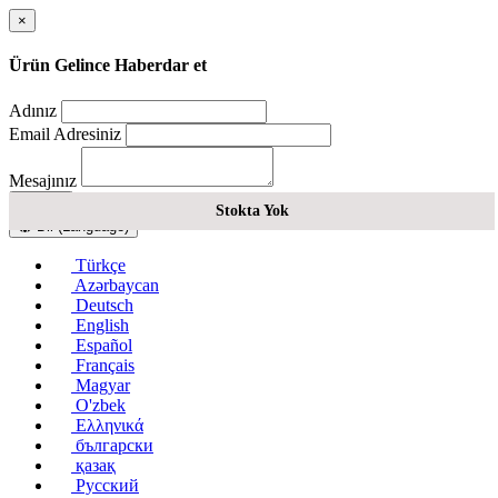
×
Ürün Gelince Haberdar et
Adınız
Email Adresiniz
Mesajınız
Gönder
Stokta Yok
Dil (Language)
Türkçe
Azərbaycan
Deutsch
English
Español
Français
Magyar
O'zbek
Ελληνικά
български
қазақ
Русский