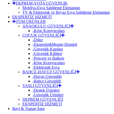
DEPREM-YOTA GÜVENLİK
Mobilya-Eşya Sabitleme Elemanları
TV & Elektronik ve Beyaz Eşya Sabitleme Elemanları
EKSPERTİZ HİZMETİ
TÜM ÜRÜNLER
ANAOKULU GÜVENLİĞİ
-Köşe Koruyucuları
ÇOCUK GÜVENLİĞİ
-Diğer
-Ekspertiz&Montaj Hizmeti
-Güvenlik Kapıları
-Güvenlik Kilitleri
-Pencere ve Balkon
-Köşe Koruyucuları
-Elektronik Eşya
BAHÇE-HAVUZ GÜVENLİĞİ
-Havuz Güvenliği
-Bahçe Güvenliği
YAŞLI GÜVENLİĞİ
-Destek Ürünleri
-Güvenlik Ürünleri
DEPREM GÜVENLİĞİ
EKSPERTİZ HİZMETİ
Bayi & Toptan Satış