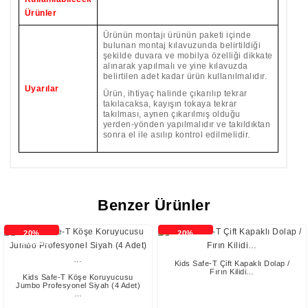
Ürünler
Ürünün montajı ürünün paketi içinde
bulunan montaj kılavuzunda belirtildiği
şekilde duvara ve mobilya özelliği dikkate
alınarak yapılmalı ve yine kılavuzda
belirtilen adet kadar ürün kullanılmalıdır.
Uyarılar
Ürün, ihtiyaç halinde çıkarılıp tekrar
takılacaksa, kayışın tokaya tekrar
takılması, aynen çıkarılmış olduğu
yerden-yönden yapılmalıdır ve takıldıktan
sonra el ile asılıp kontrol edilmelidir.
Benzer Ürünler
20%
20%
İNDİRİMLİ
İNDİRİMLİ
Kids Safe-T Çift Kapaklı Dolap /
Fırın Kilidi…
Kids Safe-T Köşe Koruyucusu
Jumbo Profesyonel Siyah (4 Adet)
…