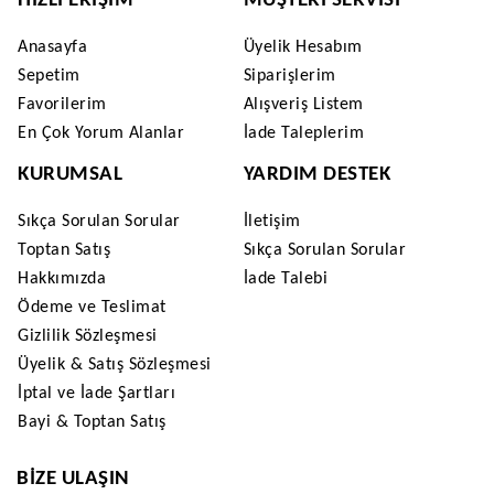
HIZLI ERIŞIM
MÜŞTERI SERVISI
Anasayfa
Üyelik Hesabım
Sepetim
Siparişlerim
Favorilerim
Alışveriş Listem
En Çok Yorum Alanlar
İade Taleplerim
KURUMSAL
YARDIM DESTEK
Sıkça Sorulan Sorular
İletişim
Toptan Satış
Sıkça Sorulan Sorular
Hakkımızda
İade Talebi
Ödeme ve Teslimat
Gizlilik Sözleşmesi
Üyelik & Satış Sözleşmesi
İptal ve İade Şartları
Bayi & Toptan Satış
BIZE ULAŞIN