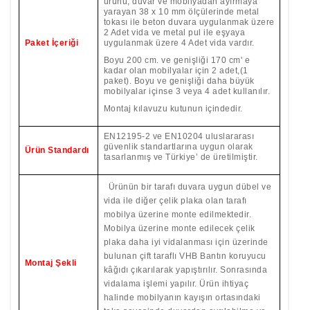
ürünü, duvar ve mobilyadan ayırmaya
yarayan 38 x 10 mm ölçülerinde metal
tokası ile beton duvara uygulanmak üzere
2 Adet vida ve metal pul ile eşyaya
Paket İçeriği
uygulanmak üzere 4 Adet vida vardır.
Boyu 200 cm. ve genişliği 170 cm' e
kadar olan mobilyalar için 2 adet,(1
paket). Boyu ve genişliği daha büyük
mobilyalar içinse 3 veya 4 adet kullanılır.
Montaj kılavuzu kutunun içindedir.
EN12195-2 ve EN10204 uluslararası
güvenlik standartlarına uygun olarak
Ürün Standardı
tasarlanmış ve Türkiye’ de üretilmiştir.
Ürünün bir tarafı duvara uygun dübel ve
vida ile diğer çelik plaka olan tarafı
mobilya üzerine monte edilmektedir.
Mobilya üzerine monte edilecek çelik
plaka daha iyi vidalanması için üzerinde
bulunan çift taraflı VHB Bantın koruyucu
Montaj Şekli
kâğıdı çıkarılarak yapıştırılır. Sonrasında
vidalama işlemi yapılır. Ürün ihtiyaç
halinde mobilyanın kayışın ortasındaki