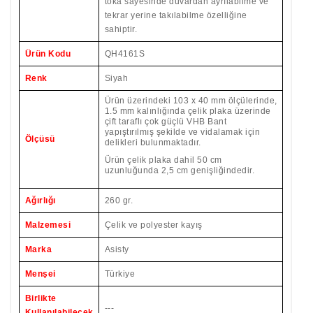
toka sayesinde duvardan ayrılabilme ve
tekrar yerine takılabilme özelliğine
sahiptir.
Ürün Kodu
QH4161S
Renk
Siyah
Ürün üzerindeki 103 x 40 mm ölçülerinde,
1.5 mm kalınlığında çelik plaka üzerinde
çift taraflı çok güçlü VHB Bant
yapıştırılmış şekilde ve vidalamak için
Ölçüsü
delikleri bulunmaktadır.
Ürün çelik plaka dahil 50 cm
uzunluğunda 2,5 cm genişliğindedir.
Ağırlığı
260 gr.
Malzemesi
Çelik ve polyester kayış
Marka
Asisty
Menşei
Türkiye
Birlikte
---
Kullanılabilecek