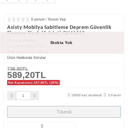
0 yorum
/
Yorum Yap
Asisty Mobilya Sabitleme Deprem Güvenlik
Elemanı Siyah (2 Adet) QH4161S
Markalar
Parkzon
Stokta Yok
Ürün Kodu:QH4161S
Stok Durumu:Ön Sipariş
Ürün Hakkında Sorular
736,80TL
589,20TL
Net Kazancınız:147,60TL (20%)
16900 kez incelendi
0 Favori
Tükendi