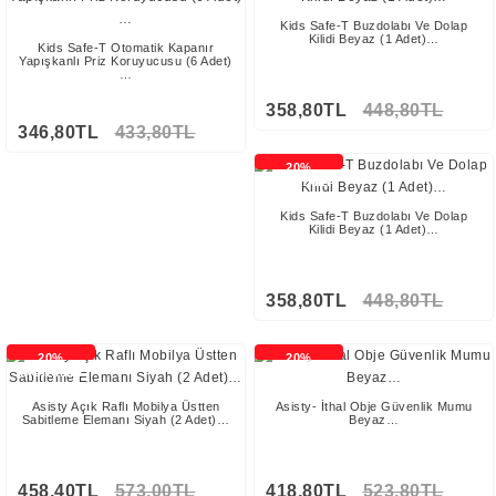
Kids Safe-T Buzdolabı Ve Dolap
Kilidi Beyaz (1 Adet)…
Kids Safe-T Otomatik Kapanır
Yapışkanlı Priz Koruyucusu (6 Adet)
…
358,80TL
448,80TL
346,80TL
433,80TL
20%
İNDİRİMLİ
Kids Safe-T Buzdolabı Ve Dolap
Kilidi Beyaz (1 Adet)…
358,80TL
448,80TL
20%
20%
İNDİRİMLİ
İNDİRİMLİ
Asisty Açık Raflı Mobilya Üstten
Asisty- İthal Obje Güvenlik Mumu
Sabitleme Elemanı Siyah (2 Adet)…
Beyaz…
458,40TL
573,00TL
418,80TL
523,80TL