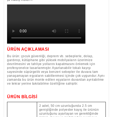
ÜRÜN AÇIKLAMASI
Bu ürün: çocuk güvenliği, deprem vb. sebeplerle, dolap,
gardırop, kütüphane gibi yüksek mobilyaların üzerimize
devrilmesini ve tahliye yollarını kapatmasını önlemek için
profesyonelce tasarlanmıştır. Ayarlanabilir tokalı kayışı
sayesinde süpürgelik veya benzeri sebepler ile duvara tam
yanaşamayan eşyaların sabitlenmesi içinde çok uygundur. Aynı
zamanda bu ürün monte edilen eşyaların duvardan ayrılabilme
ve tekrar yerine takılabilme özelliğine sahiptir.
ÜRÜN BİLGİSİ
2 adet, 50 cm uzunluğunda 2.5 cm
genişliğinde polyester kayış ile ürünün
uzunluğunu ayarlayan ve gerektiğinde