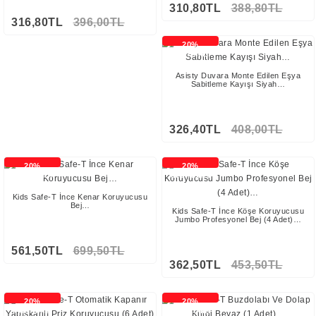
310,80TL
388,80TL
316,80TL
396,00TL
20%
İNDİRİMLİ
Asisty Duvara Monte Edilen Eşya
Sabitleme Kayışı Siyah…
326,40TL
408,00TL
20%
20%
İNDİRİMLİ
İNDİRİMLİ
Kids Safe-T İnce Kenar Koruyucusu
Bej…
Kids Safe-T İnce Köşe Koruyucusu
Jumbo Profesyonel Bej (4 Adet)…
561,50TL
699,50TL
362,50TL
453,50TL
20%
20%
İNDİRİMLİ
İNDİRİMLİ