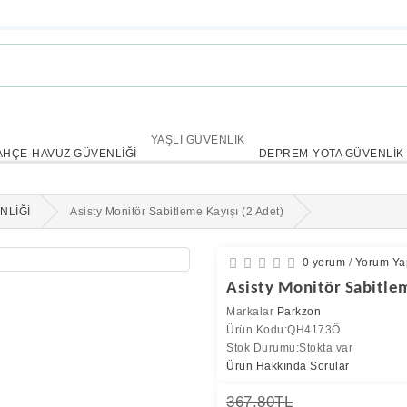
YAŞLI GÜVENLİK
AHÇE-HAVUZ GÜVENLİĞİ
DEPREM-YOTA GÜVENLİK
NLİĞİ
Asisty Monitör Sabitleme Kayışı (2 Adet)
0 yorum
/
Yorum Ya
Asisty Monitör Sabitle
Markalar
Parkzon
Ürün Kodu:QH4173Ö
Stok Durumu:Stokta var
Ürün Hakkında Sorular
367,80TL