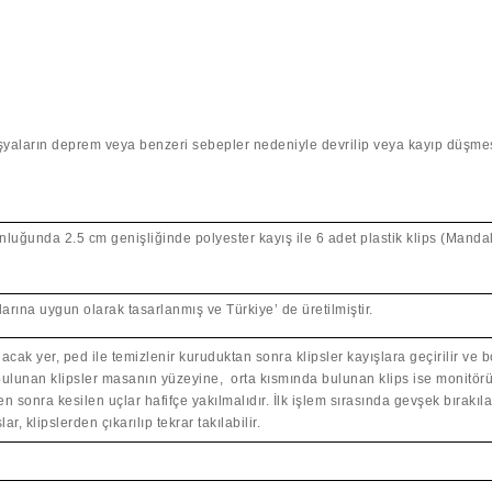
eşyaların deprem veya benzeri sebepler nedeniyle devrilip veya kayıp düşmes
nluğunda 2.5 cm genişliğinde polyester kayış ile 6 adet plastik klips (Manda
rına uygun olarak tasarlanmış ve Türkiye’ de üretilmiştir.
ak yer, ped ile temizlenir kuruduktan sonra klipsler kayışlara geçirilir ve 
ulunan klipsler masanın yüzeyine, orta kısmında bulunan klips ise monitörün t
kten sonra kesilen uçlar hafifçe yakılmalıdır. İlk işlem sırasında gevşek bırak
lar, klipslerden çıkarılıp tekrar takılabilir.