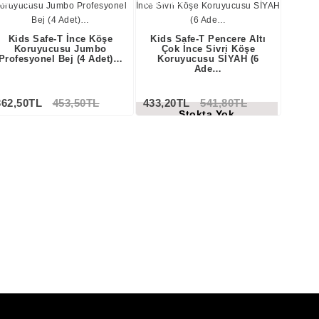
NDİRİMLİ
İNDİRİMLİ
Kids Safe-T İnce Köşe
Kids Safe-T Pencere Altı
Koruyucusu Jumbo
Çok İnce Sivri Köşe
Profesyonel Bej (4 Adet)…
Koruyucusu SİYAH (6
Ade…
362,50TL
453,50TL
433,20TL
541,80TL
Stokta Yok