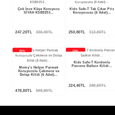
İNDİRİMLİ
İNDİRİMLİ
Çok İnce Köşe Koruyucu
Kids Safe-T Tak Çıkar Priz
SİYAH KSB9253…
Koruyucusu (6 Adet)…
247,20TL
336,00TL
250,80TL
313,80TL
20%
20%
İNDİRİMLİ
İNDİRİMLİ
Kids Safe-T Kordonlu
Pencere Balkon Kilidi…
Momy's Helper Parmak
Koruyuculu Çekmece ve
Dolap Kilidi (6 Adet)…
224,40TL
280,80TL
478,80TL
598,80TL