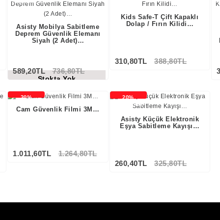
İNDİRİMLİ
İNDİRİMLİ
İ
Kids Safe-T Çift Kapaklı
Dolap / Fırın Kilidi…
Asisty Mobilya Sabitleme
Deprem Güvenlik Elemanı
Siyah (2 Adet)…
310,80TL
388,80TL
589,20TL
736,80TL
Stokta Yok
20%
20%
İNDİRİMLİ
İNDİRİMLİ
Cam Güvenlik Filmi 3M…
Asisty Küçük Elektronik
Eşya Sabitleme Kayışı…
1.011,60TL
1.264,80TL
260,40TL
325,80TL