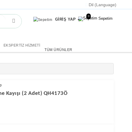
Dil (Language)
0
Sepetim
GİRİŞ YAP
EKSPERTİZ HİZMETİ
TÜM ÜRÜNLER
p
me Kayışı (2 Adet) QH4173Ö