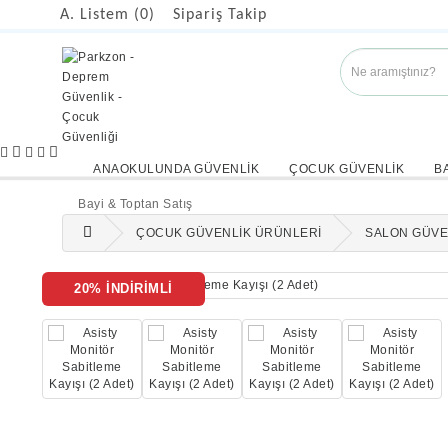
A. Listem (0)
Sipariş Takip
ANAOKULUNDA GÜVENLİK
ÇOCUK GÜVENLİK
B
Bayi & Toptan Satış
ÇOCUK GÜVENLİK ÜRÜNLERİ
SALON GÜVE
20% İNDİRİMLİ