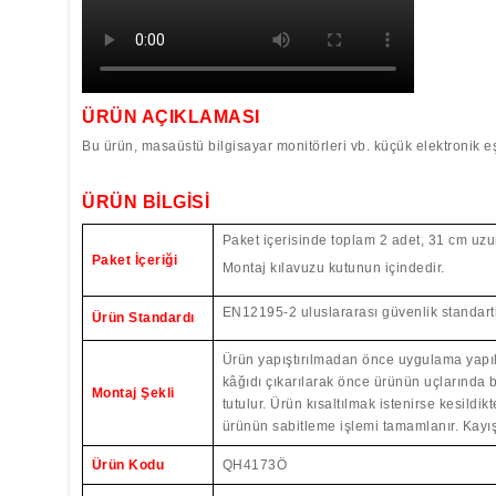
ÜRÜN AÇIKLAMASI
Bu ürün, masaüstü bilgisayar monitörleri vb. küçük elektronik 
ÜRÜN BİLGİSİ
Paket içerisinde toplam
2 adet, 31 cm uzu
Paket İçeriği
Montaj kılavuzu kutunun içindedir.
EN12195-2 uluslararası güvenlik standartla
Ürün Standardı
Ürün yapıştırılmadan önce uygulama yapılac
kâğıdı çıkarılarak önce
ürünün uçlarında b
Montaj Şekli
tutulur. Ürün kısaltılmak istenirse kesildi
ürünün sabitleme işlemi tamamlanır.
Kayış
Ürün Kodu
QH4173Ö