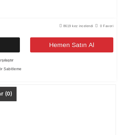
8619 kez incelendi
0 Favori
Hemen Satın Al
şılaştır
r Sabitleme
r (0)