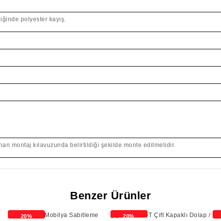
ğinde polyester kayış.
an montaj kılavuzunda belirtildiği şekilde monte edilmelidir.
Benzer Ürünler
20%
20%