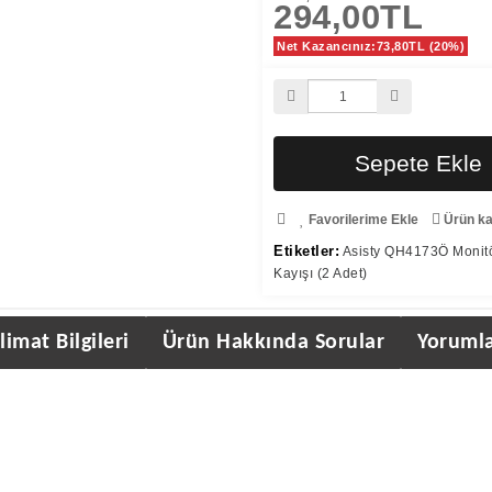
294,00TL
Net Kazancınız:73,80TL (20%)
Sepete Ekle
Favorilerime Ekle
Ürün kar
Etiketler:
Asisty QH4173Ö Monitö
Kayışı (2 Adet)
limat Bilgileri
Ürün Hakkında Sorular
Yorumla