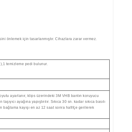
ini önlemek için tasarlanmıştır. Cihazlara zarar vermez.
l),1 temizleme pedi bulunur.
boyutu ayarlanır, klips üzerindeki 3M VHB bantın koruyucu
aşıyıcı ayağına yapıştırılır.
Sıkıca 30 sn. kadar sıkıca basılı
ılan bağlama kayışı en az 12 saat sonra hafifçe gerilerek