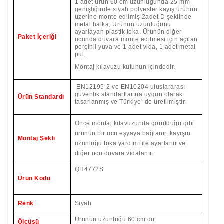
1 adet ürün 60 cm uzunluğunda 25 mm
genişliğinde siyah polyester kayış ürünün
üzerine monte edilmiş 2adet D şeklinde
metal halka, Ürünün uzunluğunu
ayarlayan plastik toka. Ürünün diğer
Paket İçeriği
ucunda duvara monte edilmesi için açılan
perçinli yuva ve 1 adet vida, 1 adet metal
pul.
Montaj kılavuzu kutunun içindedir.
EN12195-2 ve EN10204 uluslararası
güvenlik standartlarına uygun olarak
Ürün Standardı
tasarlanmış ve Türkiye’ de üretilmiştir.
Önce montaj kılavuzunda görüldüğü gibi
ürünün bir ucu eşyaya bağlanır, kayışın
Montaj Şekli
uzunluğu toka yardımı ile ayarlanır ve
diğer ucu duvara vidalanır.
QH4772S
Ürün Kodu
Renk
Siyah
Ürünün uzunluğu 60 cm’dir.
Ölçüsü