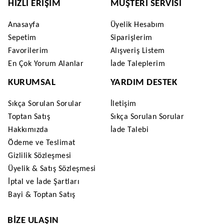
HIZLI ERIŞIM
MÜŞTERI SERVISI
Anasayfa
Üyelik Hesabım
Sepetim
Siparişlerim
Favorilerim
Alışveriş Listem
En Çok Yorum Alanlar
İade Taleplerim
KURUMSAL
YARDIM DESTEK
Sıkça Sorulan Sorular
İletişim
Toptan Satış
Sıkça Sorulan Sorular
Hakkımızda
İade Talebi
Ödeme ve Teslimat
Gizlilik Sözleşmesi
Üyelik & Satış Sözleşmesi
İptal ve İade Şartları
Bayi & Toptan Satış
BIZE ULAŞIN