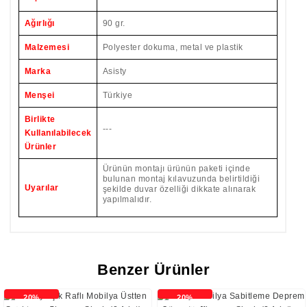
Ağırlığı
90 gr.
Malzemesi
Polyester dokuma, metal ve plastik
Marka
Asisty
Menşei
Türkiye
Birlikte
---
Kullanılabilecek
Ürünler
Ürünün montajı ürünün paketi içinde
bulunan montaj kılavuzunda belirtildiği
Uyarılar
şekilde duvar özelliği dikkate alınarak
yapılmalıdır.
Benzer Ürünler
20%
20%
İNDİRİMLİ
İNDİRİMLİ