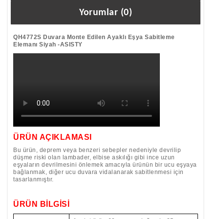
Yorumlar (0)
QH4772S Duvara Monte Edilen Ayaklı Eşya Sabitleme
Elemanı Siyah -ASISTY
ÜRÜN AÇIKLAMASI
Bu ürün, deprem veya benzeri sebepler nedeniyle devrilip
düşme riski olan lambader, elbise askılığı gibi ince uzun
eşyaların devrilmesini önlemek amacıyla ürünün bir ucu eşyaya
bağlanmak, diğer ucu duvara vidalanarak sabitlenmesi için
tasarlanmıştır.
ÜRÜN BİLGİSİ