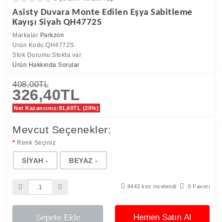
Asisty Duvara Monte Edilen Eşya Sabitleme
Kayışı Siyah QH4772S
Markalar
Parkzon
Ürün Kodu:QH4772S
Stok Durumu:Stokta var
Ürün Hakkında Sorular
408,00TL
326,40TL
Net Kazancınız:81,60TL (20%)
Mevcut Seçenekler:
Renk Seçiniz
SİYAH -
BEYAZ -
8443 kez incelendi
0 Favori
Sepete Ekle
Hemen Satın Al