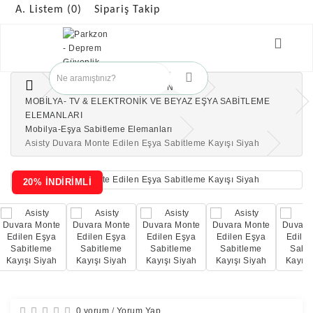
A. Listem (0)
Sipariş Takip
ÇOCUK GÜVENLİK ÜRÜNLERİ
MOBİLYA- TV & ELEKTRONİK VE BEYAZ EŞYA SABİTLEME
ELEMANLARI
Mobilya-Eşya Sabitleme Elemanları
Asisty Duvara Monte Edilen Eşya Sabitleme Kayışı Siyah
20% İNDİRİMLİ
0 yorum
/
Yorum Yap