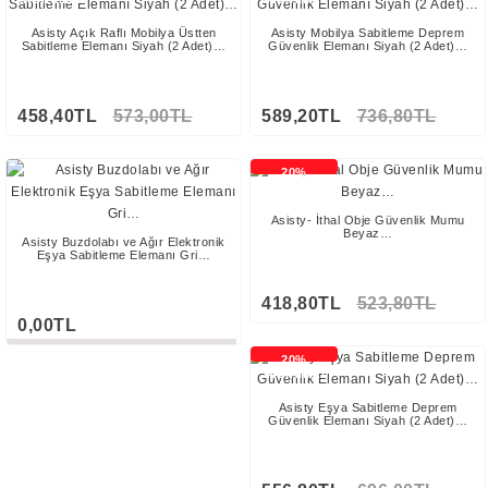
Asisty Açık Raflı Mobilya Üstten
Asisty Mobilya Sabitleme Deprem
Sabitleme Elemanı Siyah (2 Adet)…
Güvenlik Elemanı Siyah (2 Adet)…
458,40TL
573,00TL
589,20TL
736,80TL
Stokta Yok
20%
İNDİRİMLİ
Asisty- İthal Obje Güvenlik Mumu
Beyaz…
Asisty Buzdolabı ve Ağır Elektronik
Eşya Sabitleme Elemanı Gri…
418,80TL
523,80TL
0,00TL
Stokta Yok
20%
İNDİRİMLİ
Asisty Eşya Sabitleme Deprem
Güvenlik Elemanı Siyah (2 Adet)…