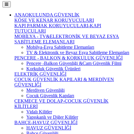
ANAOKULUNDA GÜVENLİK
KÖŞE VE KENAR KORUYUCULARI
KAPI PARMAK KORUYUCULARI-KAPI
TUTUCULARI
MOBİLYA - TV&ELEKTRONİK VE BEYAZ EŞYA
SABİTLEME ELEMANLARI
Mobilya-Eşya Sabitleme Elemanları
TV & Elektronik ve Beyaz Eşya Sabitleme Elemanları
PENCERE - BALKON & KORKULUK GÜVENLİĞİ
Pencere -Balkon Güvenliği &Cam Güvenlik Filmi
Korkuluk Güvenlik Ürünleri
ELEKTRİK GÜVENLİĞİ
ÇOCUK GÜVENLİK KAPILARI & MERDİVEN
GÜVENLİĞİ
Merdiven Güvenliği
Çocuk Güvenlik Kapıları
ÇEKMECE VE DOLAP-ÇOCUK GÜVENLİK
KİLİTLERİ
Vidalı Kilitler
Yapışkanlı ve Diğer Kilitler
BAHÇE-HAVUZ GÜVENLİĞİ
HAVUZ GÜVENLİĞİ
Bahçe Güvenliği