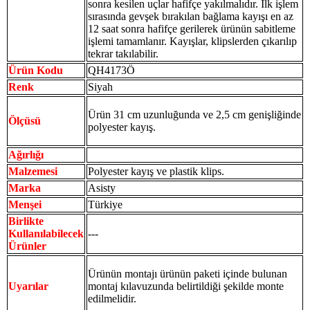
sonra kesilen uçlar hafifçe yakılmalıdır. İlk işlem
sırasında gevşek bırakılan bağlama kayışı en az
12 saat sonra hafifçe gerilerek ürünün sabitleme
işlemi tamamlanır.
Kayışlar, klipslerden çıkarılıp
tekrar takılabilir.
Ürün Kodu
QH4173Ö
Renk
Siyah
Ürün 31 cm uzunluğunda ve 2,5 cm genişliğinde
Ölçüsü
polyester kayış.
Ağırlığı
Malzemesi
Polyester kayış ve plastik klips.
Marka
Asisty
Menşei
Türkiye
Birlikte
Kullanılabilecek
---
Ürünler
Ürünün montajı ürünün paketi içinde bulunan
Uyarılar
montaj kılavuzunda belirtildiği şekilde monte
edilmelidir.