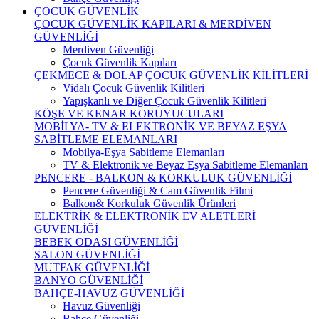
ÇOCUK GÜVENLİK
ÇOCUK GÜVENLİK KAPILARI & MERDİVEN
GÜVENLİĞİ
Merdiven Güvenliği
Çocuk Güvenlik Kapıları
ÇEKMECE & DOLAP ÇOCUK GÜVENLİK KİLİTLERİ
Vidalı Çocuk Güvenlik Kilitleri
Yapışkanlı ve Diğer Çocuk Güvenlik Kilitleri
KÖŞE VE KENAR KORUYUCULARI
MOBİLYA- TV & ELEKTRONİK VE BEYAZ EŞYA
SABİTLEME ELEMANLARI
Mobilya-Eşya Sabitleme Elemanları
TV & Elektronik ve Beyaz Eşya Sabitleme Elemanları
PENCERE - BALKON & KORKULUK GÜVENLİĞİ
Pencere Güvenliği & Cam Güvenlik Filmi
Balkon& Korkuluk Güvenlik Ürünleri
ELEKTRİK & ELEKTRONİK EV ALETLERİ
GÜVENLİĞİ
BEBEK ODASI GÜVENLİĞİ
SALON GÜVENLİĞİ
MUTFAK GÜVENLİĞİ
BANYO GÜVENLİĞİ
BAHÇE-HAVUZ GÜVENLİĞİ
Havuz Güvenliği
Bahçe Güvenliği