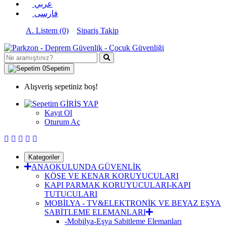
عربي
فارسی
A. Listem (0)
Sipariş Takip
0
Sepetim
Alışveriş sepetiniz boş!
GİRİŞ YAP
Kayıt Ol
Oturum Aç
Kategoriler
ANAOKULUNDA GÜVENLİK
KÖŞE VE KENAR KORUYUCULARI
KAPI PARMAK KORUYUCULARI-KAPI
TUTUCULARI
MOBİLYA - TV&ELEKTRONİK VE BEYAZ EŞYA
SABİTLEME ELEMANLARI
-Mobilya-Eşya Sabitleme Elemanları