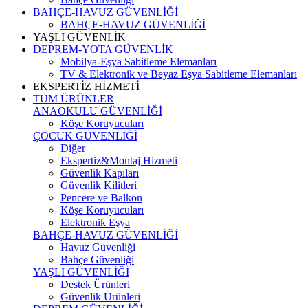
BAHÇE-HAVUZ GÜVENLİĞİ
BAHÇE-HAVUZ GÜVENLİĞİ
YAŞLI GÜVENLİK
DEPREM-YOTA GÜVENLİK
Mobilya-Eşya Sabitleme Elemanları
TV & Elektronik ve Beyaz Eşya Sabitleme Elemanları
EKSPERTİZ HİZMETİ
TÜM ÜRÜNLER
ANAOKULU GÜVENLİĞİ
Köşe Koruyucuları
ÇOCUK GÜVENLİĞİ
Diğer
Ekspertiz&Montaj Hizmeti
Güvenlik Kapıları
Güvenlik Kilitleri
Pencere ve Balkon
Köşe Koruyucuları
Elektronik Eşya
BAHÇE-HAVUZ GÜVENLİĞİ
Havuz Güvenliği
Bahçe Güvenliği
YAŞLI GÜVENLİĞİ
Destek Ürünleri
Güvenlik Ürünleri