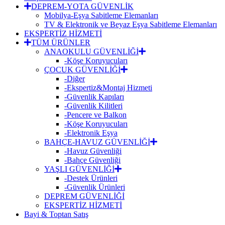
DEPREM-YOTA GÜVENLİK
Mobilya-Eşya Sabitleme Elemanları
TV & Elektronik ve Beyaz Eşya Sabitleme Elemanları
EKSPERTİZ HİZMETİ
TÜM ÜRÜNLER
ANAOKULU GÜVENLİĞİ
-Köşe Koruyucuları
ÇOCUK GÜVENLİĞİ
-Diğer
-Ekspertiz&Montaj Hizmeti
-Güvenlik Kapıları
-Güvenlik Kilitleri
-Pencere ve Balkon
-Köşe Koruyucuları
-Elektronik Eşya
BAHÇE-HAVUZ GÜVENLİĞİ
-Havuz Güvenliği
-Bahçe Güvenliği
YAŞLI GÜVENLİĞİ
-Destek Ürünleri
-Güvenlik Ürünleri
DEPREM GÜVENLİĞİ
EKSPERTİZ HİZMETİ
Bayi & Toptan Satış