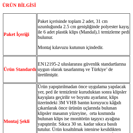
ÜRÜN BİLGİSİ
Paket içerisinde toplam
2 adet, 31 cm
uzunluğunda 2.5 cm genişliğinde polyester kayış
ile 6 adet plastik klips (Mandal),1 temizleme pedi
Paket İçeriği
bulunur.
Montaj kılavuzu kutunun içindedir.
EN12195-2 uluslararası güvenlik standartlarına
Ürün Standardı
uygun olarak tasarlanmış ve Türkiye’ de
üretilmiştir.
Ürün yapıştırılmadan önce uygulama yapılacak
yer, ped ile temizlenir kuruduktan sonra klipsler
kayışlara geçirilir ve boyutu ayarlanır, klips
üzerindeki 3M VHB bantın koruyucu kâğıdı
çıkarılarak önce
ürünün uçlarında bulunan
klipsler masanın yüzeyine, orta kısmında
bulunan klips ise monitörün taşıyıcı ayağına
Montaj Şekli
yapıştırılır.
Sıkıca 30 sn. kadar sıkıca basılı
tutulur. Ürün kısaltılmak istenirse kesildikten