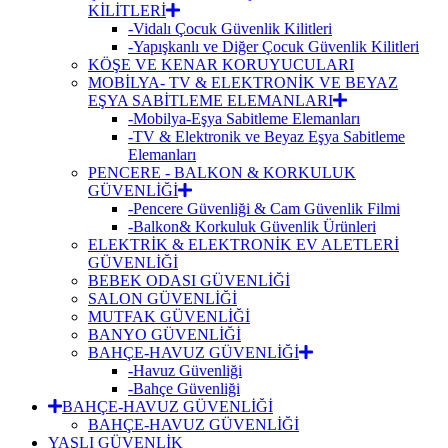
KİLİTLERİ
-Vidalı Çocuk Güvenlik Kilitleri
-Yapışkanlı ve Diğer Çocuk Güvenlik Kilitleri
KÖŞE VE KENAR KORUYUCULARI
MOBİLYA- TV & ELEKTRONİK VE BEYAZ
EŞYA SABİTLEME ELEMANLARI
-Mobilya-Eşya Sabitleme Elemanları
-TV & Elektronik ve Beyaz Eşya Sabitleme
Elemanları
PENCERE - BALKON & KORKULUK
GÜVENLİĞİ
-Pencere Güvenliği & Cam Güvenlik Filmi
-Balkon& Korkuluk Güvenlik Ürünleri
ELEKTRİK & ELEKTRONİK EV ALETLERİ
GÜVENLİĞİ
BEBEK ODASI GÜVENLİĞİ
SALON GÜVENLİĞİ
MUTFAK GÜVENLİĞİ
BANYO GÜVENLİĞİ
BAHÇE-HAVUZ GÜVENLİĞİ
-Havuz Güvenliği
-Bahçe Güvenliği
BAHÇE-HAVUZ GÜVENLİĞİ
BAHÇE-HAVUZ GÜVENLİĞİ
YAŞLI GÜVENLİK