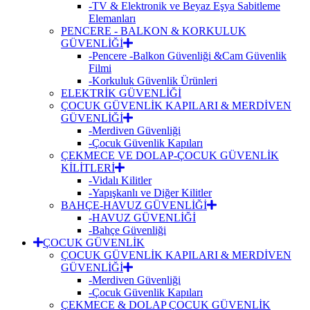
-TV & Elektronik ve Beyaz Eşya Sabitleme
Elemanları
PENCERE - BALKON & KORKULUK
GÜVENLİĞİ
-Pencere -Balkon Güvenliği &Cam Güvenlik
Filmi
-Korkuluk Güvenlik Ürünleri
ELEKTRİK GÜVENLİĞİ
ÇOCUK GÜVENLİK KAPILARI & MERDİVEN
GÜVENLİĞİ
-Merdiven Güvenliği
-Çocuk Güvenlik Kapıları
ÇEKMECE VE DOLAP-ÇOCUK GÜVENLİK
KİLİTLERİ
-Vidalı Kilitler
-Yapışkanlı ve Diğer Kilitler
BAHÇE-HAVUZ GÜVENLİĞİ
-HAVUZ GÜVENLİĞİ
-Bahçe Güvenliği
ÇOCUK GÜVENLİK
ÇOCUK GÜVENLİK KAPILARI & MERDİVEN
GÜVENLİĞİ
-Merdiven Güvenliği
-Çocuk Güvenlik Kapıları
ÇEKMECE & DOLAP ÇOCUK GÜVENLİK