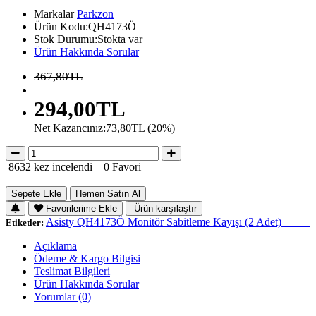
Markalar
Parkzon
Ürün Kodu:QH4173Ö
Stok Durumu:Stokta var
Ürün Hakkında Sorular
367,80TL
294,00TL
Net Kazancınız:73,80TL (20%)
8632 kez incelendi
0 Favori
Sepete Ekle
Hemen Satın Al
Favorilerime Ekle
Ürün karşılaştır
Asisty QH4173Ö Monitör Sabitleme Kayışı (2 Adet)_____
Etiketler:
Açıklama
Ödeme & Kargo Bilgisi
Teslimat Bilgileri
Ürün Hakkında Sorular
Yorumlar (0)