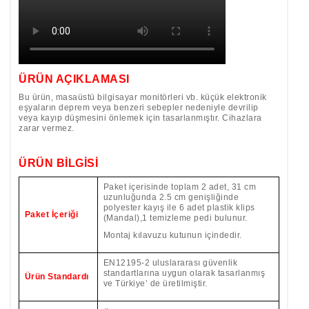
ÜRÜN AÇIKLAMASI
Bu ürün, masaüstü bilgisayar monitörleri vb. küçük elektronik
eşyaların deprem veya benzeri sebepler nedeniyle devrilip
veya kayıp düşmesini önlemek için tasarlanmıştır. Cihazlara
zarar vermez.
ÜRÜN BİLGİSİ
Paket içerisinde toplam
2 adet, 31 cm
uzunluğunda 2.5 cm genişliğinde
polyester kayış ile 6 adet plastik klips
Paket İçeriği
(Mandal),1 temizleme pedi bulunur.
Montaj kılavuzu kutunun içindedir.
EN12195-2 uluslararası güvenlik
standartlarına uygun olarak tasarlanmış
Ürün Standardı
ve Türkiye’ de üretilmiştir.