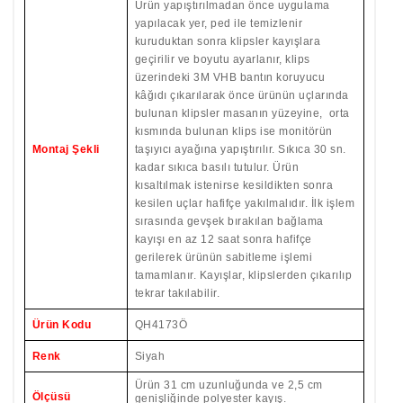
Ürün yapıştırılmadan önce uygulama
yapılacak yer, ped ile temizlenir
kuruduktan sonra klipsler kayışlara
geçirilir ve boyutu ayarlanır, klips
üzerindeki 3M VHB bantın koruyucu
kâğıdı çıkarılarak önce
ürünün uçlarında
bulunan klipsler masanın yüzeyine, orta
kısmında bulunan klips ise monitörün
Montaj Şekli
taşıyıcı ayağına yapıştırılır.
Sıkıca 30 sn.
kadar sıkıca basılı tutulur. Ürün
kısaltılmak istenirse kesildikten sonra
kesilen uçlar hafifçe yakılmalıdır. İlk işlem
sırasında gevşek bırakılan bağlama
kayışı en az 12 saat sonra hafifçe
gerilerek ürünün sabitleme işlemi
tamamlanır.
Kayışlar, klipslerden çıkarılıp
tekrar takılabilir.
Ürün Kodu
QH4173Ö
Renk
Siyah
Ürün 31 cm uzunluğunda ve 2,5 cm
Ölçüsü
genişliğinde polyester kayış.