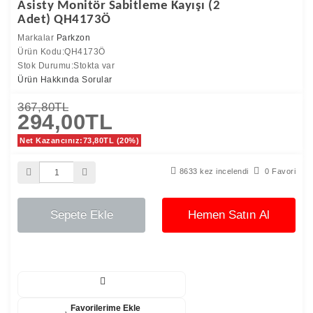
Asisty Monitör Sabitleme Kayışı (2
Adet) QH4173Ö
Markalar
Parkzon
Ürün Kodu:QH4173Ö
Stok Durumu:Stokta var
Ürün Hakkında Sorular
367,80TL
294,00TL
Net Kazancınız:73,80TL (20%)
8633 kez incelendi
0 Favori
Sepete Ekle
Hemen Satın Al
Favorilerime Ekle