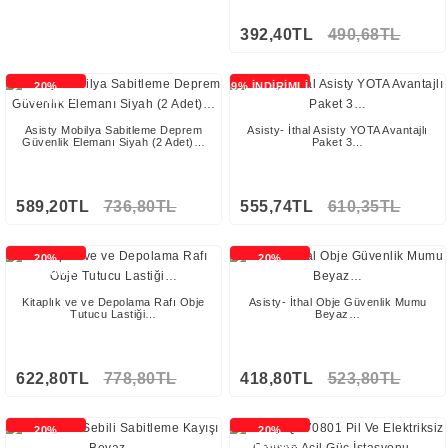
392,40TL
490,68TL
20%
9% İNDİRİMLİ
İNDİRİMLİ
Asisty Mobilya Sabitleme Deprem
Asisty- İthal Asisty YOTA Avantajlı
Güvenlik Elemanı Siyah (2 Adet)…
Paket 3…
589,20TL
736,80TL
555,74TL
610,35TL
Stokta Yok
20%
20%
İNDİRİMLİ
İNDİRİMLİ
Kitaplık ve ve Depolama Rafı Obje
Asisty- İthal Obje Güvenlik Mumu
Tutucu Lastiği…
Beyaz…
622,80TL
778,80TL
418,80TL
523,80TL
Stokta Yok
20%
20%
İNDİRİMLİ
İNDİRİMLİ