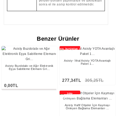
yerden-yönden yapılmalıdır ve takıldıktan
sonra el ile asılıp kontrol edilmelidir.
Benzer Ürünler
9% İNDİRİMLİ
Asisty- İthal Asisty YOTA Avantajlı
Paket 1…
Asisty Buzdolabı ve Ağır Elektronik
Eşya Sabitleme Elemanı Gri…
277,34TL
305,25TL
0,00TL
Stokta Yok
20%
İNDİRİMLİ
Asisty Hafif Objeler İçin Kaymayı
Önleyen Bağlama Elemanları …