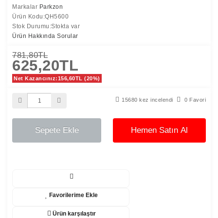
Markalar
Parkzon
Ürün Kodu:QH5600
Stok Durumu:Stokta var
Ürün Hakkında Sorular
781,80TL
625,20TL
Net Kazancınız:156,60TL (20%)
15680 kez incelendi
0 Favori
Sepete Ekle
Hemen Satın Al
Favorilerime Ekle
Ürün karşılaştır