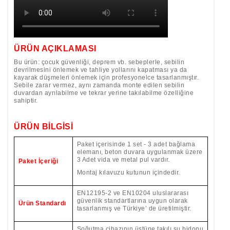
ÜRÜN AÇIKLAMASI
Bu ürün: çocuk güvenliği, deprem vb. sebeplerle, sebilin
devrilmesini önlemek ve tahliye yollarını kapatması ya da
kayarak düşmeleri önlemek için profesyonelce tasarlanmıştır.
Sebile zarar vermez, aynı zamanda monte edilen sebilin
duvardan ayrılabilme ve tekrar yerine takılabilme özelliğine
sahiptir.
ÜRÜN BİLGİSİ
Paket içerisinde 1 set - 3 adet bağlama
elemanı, beton duvara uygulanmak üzere
3 Adet vida ve metal pul vardır.
Paket İçeriği
Montaj kılavuzu kutunun içindedir.
EN12195-2 ve EN10204 uluslararası
güvenlik standartlarına uygun olarak
Ürün Standardı
tasarlanmış ve Türkiye’ de üretilmiştir.
Soğutma cihazının üstüne takılı su bidonu