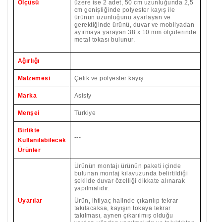
Ölçüsü
üzere ise
2 adet, 50 cm uzunluğunda 2,5
cm genişliğinde polyester kayış ile
ürünün uzunluğunu ayarlayan ve
gerektiğinde ürünü, duvar ve mobilyadan
ayırmaya yarayan 38 x 10 mm ölçülerinde
metal tokası bulunur.
Ağırlığı
Malzemesi
Çelik ve polyester kayış
Marka
Asisty
Menşei
Türkiye
Birlikte
---
Kullanılabilecek
Ürünler
Ürünün montajı ürünün paketi içinde
bulunan montaj kılavuzunda belirtildiği
şekilde duvar özelliği dikkate alınarak
yapılmalıdır.
Uyarılar
Ürün, ihtiyaç halinde çıkarılıp tekrar
takılacaksa, kayışın tokaya tekrar
takılması, aynen çıkarılmış olduğu