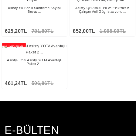
Asisty Su Sebili Sabitleme Kayışı
Asisty QH70801 Pil Ve Elektriksiz
Beyaz…
Çalışan Acil Güç İstasyonu…
625,20TL
781,80TL
852,00TL
1.065,00TL
9% İNDİRİMLİ
Asisty- İthal Asisty YOTA Avantajlı
Paket 2…
461,24TL
506,86TL
E-BÜLTEN