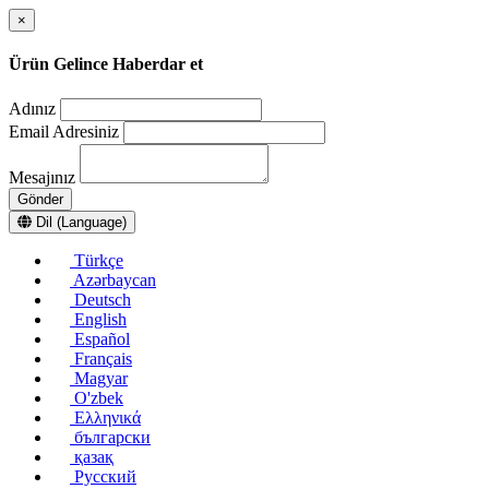
×
Ürün Gelince Haberdar et
Adınız
Email Adresiniz
Mesajınız
Gönder
Dil (Language)
Türkçe
Azərbaycan
Deutsch
English
Español
Français
Magyar
O'zbek
Ελληνικά
български
қазақ
Русский