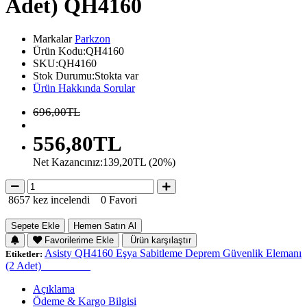
Adet) QH4160
Markalar
Parkzon
Ürün Kodu:QH4160
SKU:QH4160
Stok Durumu:Stokta var
Ürün Hakkında Sorular
696,00TL
556,80TL
Net Kazancınız:139,20TL (20%)
8657 kez incelendi
0 Favori
Sepete Ekle
Hemen Satın Al
Favorilerime Ekle
Ürün karşılaştır
Asisty QH4160 Eşya Sabitleme Deprem Güvenlik Elemanı
Etiketler:
(2 Adet)_________
Açıklama
Ödeme & Kargo Bilgisi