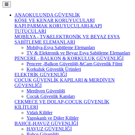
ANAOKULUNDA GÜVENLİK
KÖŞE VE KENAR KORUYUCULARI
KAPI PARMAK KORUYUCULARI-KAPI
TUTUCULARI
MOBİLYA - TV&ELEKTRONİK VE BEYAZ EŞYA
SABİTLEME ELEMANLARI
Mobilya-Eşya Sabitleme Elemanları
TV & Elektronik ve Beyaz Eşya Sabitleme Elemanları
PENCERE - BALKON & KORKULUK GÜVENLİĞİ
Pencere -Balkon Güvenliği &Cam Güvenlik Filmi
Korkuluk Güvenlik Ürünleri
ELEKTRİK GÜVENLİĞİ
ÇOCUK GÜVENLİK KAPILARI & MERDİVEN
GÜVENLİĞİ
Merdiven Güvenliği
Çocuk Güvenlik Kapıları
ÇEKMECE VE DOLAP-ÇOCUK GÜVENLİK
KİLİTLERİ
Vidalı Kilitler
Yapışkanlı ve Diğer Kilitler
BAHÇE-HAVUZ GÜVENLİĞİ
HAVUZ GÜVENLİĞİ
Bahçe Güvenliği