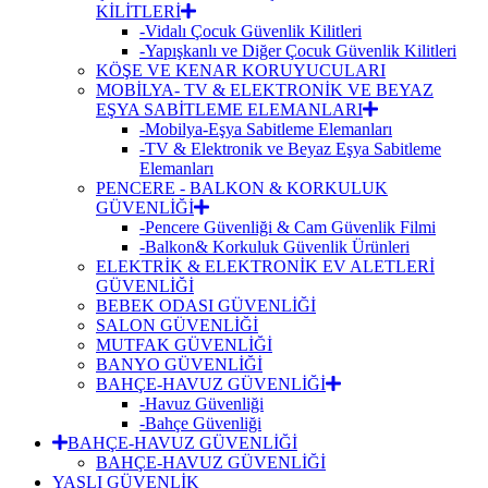
KİLİTLERİ
-Vidalı Çocuk Güvenlik Kilitleri
-Yapışkanlı ve Diğer Çocuk Güvenlik Kilitleri
KÖŞE VE KENAR KORUYUCULARI
MOBİLYA- TV & ELEKTRONİK VE BEYAZ
EŞYA SABİTLEME ELEMANLARI
-Mobilya-Eşya Sabitleme Elemanları
-TV & Elektronik ve Beyaz Eşya Sabitleme
Elemanları
PENCERE - BALKON & KORKULUK
GÜVENLİĞİ
-Pencere Güvenliği & Cam Güvenlik Filmi
-Balkon& Korkuluk Güvenlik Ürünleri
ELEKTRİK & ELEKTRONİK EV ALETLERİ
GÜVENLİĞİ
BEBEK ODASI GÜVENLİĞİ
SALON GÜVENLİĞİ
MUTFAK GÜVENLİĞİ
BANYO GÜVENLİĞİ
BAHÇE-HAVUZ GÜVENLİĞİ
-Havuz Güvenliği
-Bahçe Güvenliği
BAHÇE-HAVUZ GÜVENLİĞİ
BAHÇE-HAVUZ GÜVENLİĞİ
YAŞLI GÜVENLİK