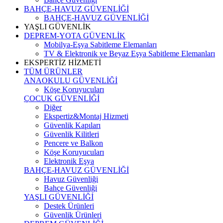
BAHÇE-HAVUZ GÜVENLİĞİ
BAHÇE-HAVUZ GÜVENLİĞİ
YAŞLI GÜVENLİK
DEPREM-YOTA GÜVENLİK
Mobilya-Eşya Sabitleme Elemanları
TV & Elektronik ve Beyaz Eşya Sabitleme Elemanları
EKSPERTİZ HİZMETİ
TÜM ÜRÜNLER
ANAOKULU GÜVENLİĞİ
Köşe Koruyucuları
ÇOCUK GÜVENLİĞİ
Diğer
Ekspertiz&Montaj Hizmeti
Güvenlik Kapıları
Güvenlik Kilitleri
Pencere ve Balkon
Köşe Koruyucuları
Elektronik Eşya
BAHÇE-HAVUZ GÜVENLİĞİ
Havuz Güvenliği
Bahçe Güvenliği
YAŞLI GÜVENLİĞİ
Destek Ürünleri
Güvenlik Ürünleri