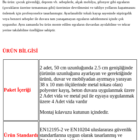
Bu ürün: çocuk güvenliği, deprem vb. sebeplerle, alçak mobilya, şifonyer gibi eşyaların
(çocukların üzerine tırmanması gibi) üzerimize devrilmesini ve tahliye yollarını kapatmasını
önlemek için profesyonelce tasarlanmıştır. Ayarlanabilir tokalı kayışı sayesinde süpürgelik
veya benzeri sebepler ile duvara tam yanaşamayan eşyaların sabitlenmesi içinde çok
uygundur. Aynı zamanda bu ürün monte edilen eşyaların duvardan ayrılabilme ve tekrar
yerine takılabilme özelliğine sahiptir.
ÜRÜN BİLGİSİ
2 adet, 50 cm uzunluğunda 2.5 cm genişliğinde
(ürünün uzunluğunu ayarlayan ve gerektiğinde
ürünü, duvar ve mobilyadan ayırmaya yarayan
38 x 10 mm ölçülerinde metal tokası olan)
Paket İçeriği
polyester kayış, beton duvara uygulanmak üzere
2 Adet vida ve metal pul ile eşyaya uygulanmak
üzere 4 Adet vida vardır
Montaj kılavuzu kutunun içindedir.
EN12195-2 ve EN10204 uluslararası güvenlik
Ürün Standardı
standartlarına uygun olarak tasarlanmış ve