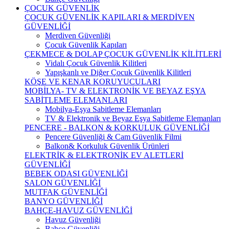
ÇOCUK GÜVENLİK
ÇOCUK GÜVENLİK KAPILARI & MERDİVEN
GÜVENLİĞİ
Merdiven Güvenliği
Çocuk Güvenlik Kapıları
ÇEKMECE & DOLAP ÇOCUK GÜVENLİK KİLİTLERİ
Vidalı Çocuk Güvenlik Kilitleri
Yapışkanlı ve Diğer Çocuk Güvenlik Kilitleri
KÖŞE VE KENAR KORUYUCULARI
MOBİLYA- TV & ELEKTRONİK VE BEYAZ EŞYA
SABİTLEME ELEMANLARI
Mobilya-Eşya Sabitleme Elemanları
TV & Elektronik ve Beyaz Eşya Sabitleme Elemanları
PENCERE - BALKON & KORKULUK GÜVENLİĞİ
Pencere Güvenliği & Cam Güvenlik Filmi
Balkon& Korkuluk Güvenlik Ürünleri
ELEKTRİK & ELEKTRONİK EV ALETLERİ
GÜVENLİĞİ
BEBEK ODASI GÜVENLİĞİ
SALON GÜVENLİĞİ
MUTFAK GÜVENLİĞİ
BANYO GÜVENLİĞİ
BAHÇE-HAVUZ GÜVENLİĞİ
Havuz Güvenliği
Bahçe Güvenliği