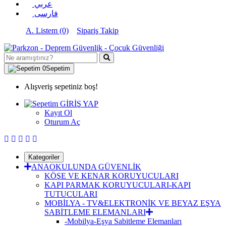
عربي
فارسی
A. Listem (0)
Sipariş Takip
0
Sepetim
Alışveriş sepetiniz boş!
GİRİŞ YAP
Kayıt Ol
Oturum Aç
Kategoriler
ANAOKULUNDA GÜVENLİK
KÖŞE VE KENAR KORUYUCULARI
KAPI PARMAK KORUYUCULARI-KAPI
TUTUCULARI
MOBİLYA - TV&ELEKTRONİK VE BEYAZ EŞYA
SABİTLEME ELEMANLARI
-Mobilya-Eşya Sabitleme Elemanları