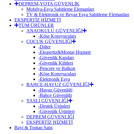
DEPREM-YOTA GÜVENLİK
Mobilya-Eşya Sabitleme Elemanları
TV & Elektronik ve Beyaz Eşya Sabitleme Elemanları
EKSPERTİZ HİZMETİ
TÜM ÜRÜNLER
ANAOKULU GÜVENLİĞİ
-Köşe Koruyucuları
ÇOCUK GÜVENLİĞİ
-Diğer
-Ekspertiz&Montaj Hizmeti
-Güvenlik Kapıları
-Güvenlik Kilitleri
-Pencere ve Balkon
-Köşe Koruyucuları
-Elektronik Eşya
BAHÇE-HAVUZ GÜVENLİĞİ
-Havuz Güvenliği
-Bahçe Güvenliği
YAŞLI GÜVENLİĞİ
-Destek Ürünleri
-Güvenlik Ürünleri
DEPREM GÜVENLİĞİ
EKSPERTİZ HİZMETİ
Bayi & Toptan Satış