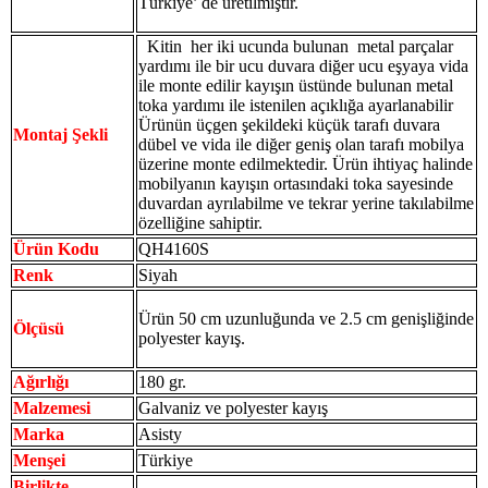
Türkiye’ de üretilmiştir.
Kitin her iki ucunda bulunan metal parçalar
yardımı ile bir ucu duvara diğer ucu eşyaya vida
ile monte edilir kayışın üstünde bulunan metal
toka yardımı ile istenilen açıklığa ayarlanabilir
Ürünün üçgen şekildeki küçük tarafı duvara
Montaj Şekli
dübel ve vida ile diğer geniş olan tarafı mobilya
üzerine monte edilmektedir. Ürün ihtiyaç halinde
mobilyanın kayışın ortasındaki toka sayesinde
duvardan ayrılabilme ve tekrar yerine takılabilme
özelliğine sahiptir.
Ürün Kodu
QH4160S
Renk
Siyah
Ürün 50 cm uzunluğunda ve 2.5 cm genişliğinde
Ölçüsü
polyester kayış.
Ağırlığı
180 gr.
Malzemesi
Galvaniz ve polyester kayış
Marka
Asisty
Menşei
Türkiye
Birlikte