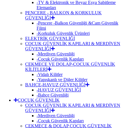
-TV & Elektronik ve Beyaz Eşya Sabitleme
Elemanları
PENCERE - BALKON & KORKULUK
GÜVENLİĞİ
-Pencere -Balkon Güvenliği &Cam Güvenlik
Filmi
-Korkuluk Güvenlik Ürünleri
ELEKTRİK GÜVENLİĞİ
ÇOCUK GÜVENLİK KAPILARI & MERDİVEN
GÜVENLİĞİ
-Merdiven Güvenliği
-Çocuk Güvenlik Kapıları
ÇEKMECE VE DOLAP-ÇOCUK GÜVENLİK
KİLİTLERİ
-Vidalı Kilitler
-Yapışkanlı ve Diğer Kilitler
BAHÇE-HAVUZ GÜVENLİĞİ
-HAVUZ GÜVENLİĞİ
-Bahçe Güvenliği
ÇOCUK GÜVENLİK
ÇOCUK GÜVENLİK KAPILARI & MERDİVEN
GÜVENLİĞİ
-Merdiven Güvenliği
-Çocuk Güvenlik Kapıları
ÇEKMECE & DOLAP ÇOCUK GÜVENLİK