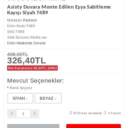
Asisty Duvara Monte Edilen Eşya Sabitleme
Kayışı Siyah T489
Markalar
Parkzon
Ürün Kodu:T489
SKU:T489
Stok Durumu:Stokta var
Ürün Hakkında Sorular
408,00TL
326,40TL
Net Kazancınız:81,60TL (20%)
Mevcut Seçenekler:
Renk Seçiniz
SİYAH -
BEYAZ -
8770 kez incelendi
0 Favori