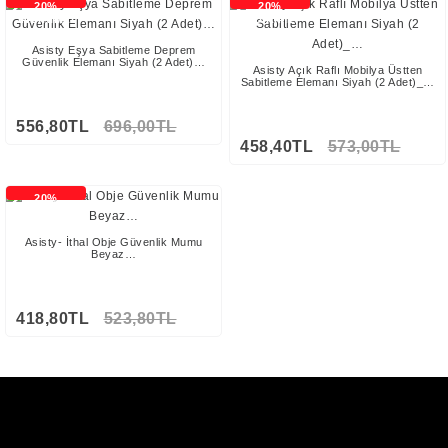
20%
20%
İNDİRİMLİ
İNDİRİMLİ
Asisty Eşya Sabitleme Deprem
Güvenlik Elemanı Siyah (2 Adet)…
Asisty Açık Raflı Mobilya Üstten
Sabitleme Elemanı Siyah (2 Adet)_…
556,80TL
696,00TL
458,40TL
573,00TL
20%
İNDİRİMLİ
Asisty- İthal Obje Güvenlik Mumu
Beyaz…
418,80TL
523,80TL