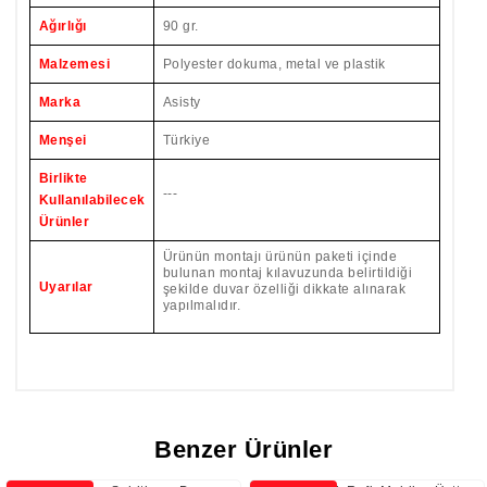
Ağırlığı
90 gr.
Malzemesi
Polyester dokuma, metal ve plastik
Marka
Asisty
Menşei
Türkiye
Birlikte
---
Kullanılabilecek
Ürünler
Ürünün montajı ürünün paketi içinde
bulunan montaj kılavuzunda belirtildiği
Uyarılar
şekilde duvar özelliği dikkate alınarak
yapılmalıdır.
Benzer Ürünler