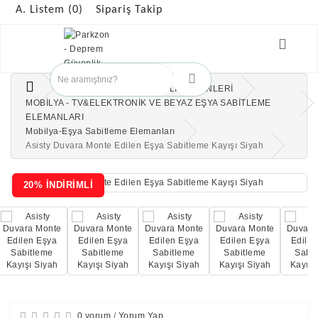
A. Listem (0)
Sipariş Takip
ANAOKULUNDA GÜVENLİK ÜRÜNLERİ
MOBİLYA - TV&ELEKTRONİK VE BEYAZ EŞYA SABİTLEME
ELEMANLARI
Mobilya-Eşya Sabitleme Elemanları
Asisty Duvara Monte Edilen Eşya Sabitleme Kayışı Siyah
20% İNDİRİMLİ
0 yorum
/
Yorum Yap