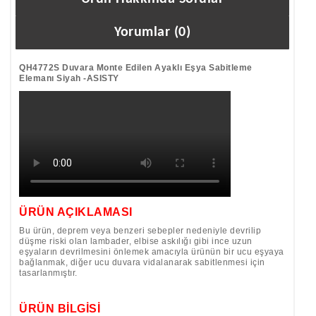
Yorumlar (0)
QH4772S Duvara Monte Edilen Ayaklı Eşya Sabitleme
Elemanı Siyah -ASISTY
ÜRÜN AÇIKLAMASI
Bu ürün, deprem veya benzeri sebepler nedeniyle devrilip
düşme riski olan lambader, elbise askılığı gibi ince uzun
eşyaların devrilmesini önlemek amacıyla ürünün bir ucu eşyaya
bağlanmak, diğer ucu duvara vidalanarak sabitlenmesi için
tasarlanmıştır.
ÜRÜN BİLGİSİ