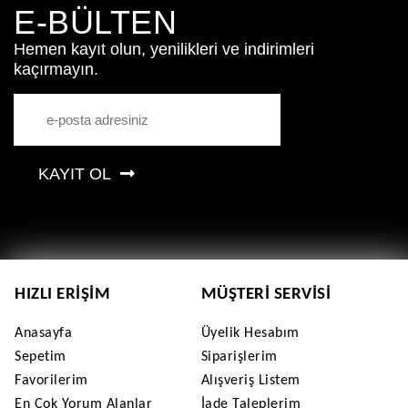
E-BÜLTEN
Hemen kayıt olun, yenilikleri ve indirimleri
kaçırmayın.
KAYIT OL
HIZLI ERIŞIM
MÜŞTERI SERVISI
Anasayfa
Üyelik Hesabım
Sepetim
Siparişlerim
Favorilerim
Alışveriş Listem
En Çok Yorum Alanlar
İade Taleplerim