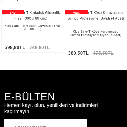
20%
20%
İNDİRİMLİ
İNDİRİMLİ
Kids Safe-T Korkuluk Güvenlik Filesi
(300 x 80 cm.)…
Kids Safe-T Köşe Koruyucusu
Jumbo Profesyonel Siyah (4 Adet)
…
598,80TL
748,80TL
380,50TL
475,50TL
Stokta Yok
E-BÜLTEN
Hemen kayıt olun, yenilikleri ve indirimleri
kaçırmayın.