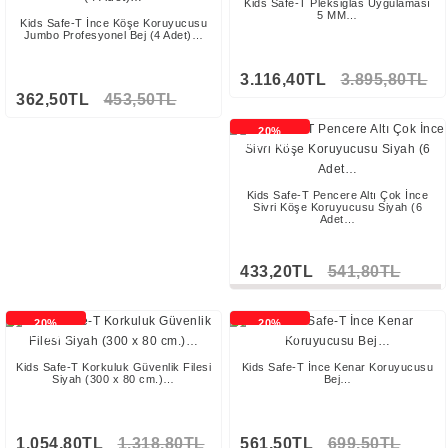
Kids Safe-T Pleksiglas Uygulaması
5 MM…
Kids Safe-T İnce Köşe Koruyucusu
Jumbo Profesyonel Bej (4 Adet)…
3.116,40TL
3.895,80TL
362,50TL
453,50TL
20%
İNDİRİMLİ
Kids Safe-T Pencere Altı Çok İnce
Sivri Köşe Koruyucusu Siyah (6
Adet…
433,20TL
541,80TL
Stokta Yok
20%
20%
İNDİRİMLİ
İNDİRİMLİ
Kids Safe-T Korkuluk Güvenlik Filesi
Kids Safe-T İnce Kenar Koruyucusu
Siyah (300 x 80 cm.)…
Bej…
1.054,80TL
1.318,80TL
561,50TL
699,50TL