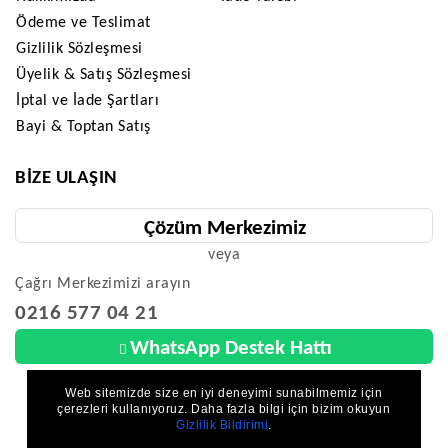
Ödeme ve Teslimat
Gizlilik Sözleşmesi
Üyelik & Satış Sözleşmesi
İptal ve İade Şartları
Bayi & Toptan Satış
BIZE ULAŞIN
Çözüm Merkezimiz
veya
Çağrı Merkezimizi arayın
0216 577 04 21
WhatsApp Destek Hattı
Web sitemizde size en iyi deneyimi sunabilmemiz için
çerezleri kullanıyoruz. Daha fazla bilgi için bizim okuyun
Gizlilik Bildirimi
.
Parkzon - Deprem Güvenlik - Çocuk Güvenliği © 2026 - Tüm Hakları Saklıdır.