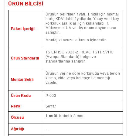
ÜRÜN BİLGİSİ
Ürünün belirtilen fiyatı, 1 mtül için montaj
hariç KDV dahil fiyatlardır. Yatay ve dikey
korkuluk aralıkları için kullanılabilir.
Mükemmel UV ve dış ortam dayanımına
Paket İçeriği
sahiptir.
Montaj kılavuzu kutunun içindedir.
TS EN ISO 7823-2, REACH 211 SVHC
(Avrupa Standardı)
belge ve
Ürün Standardı
standartlarına sahiptir.
Ürünün yerine göre korkuluğa veya beton
kısma, vida veya kelepçe ile montajı
Montaj Şekli
yapılır.
Ürün Kodu
P-003
Renk
Şeffaf
1 mtül
. Kalınlık 8 mm.
Ölçüsü
Ağırlığı
---