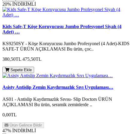
20% İNDİRİMLİ
Kids Safe-T Köşe Koruyucusu Jumbo Profesyonel Siyah (4
Adet) …
KS9250SY - Köşe Koruyucusu Jumbo Profesyonel (4 Adet)-KIDS
SAFE-T ÜRÜN AÇIKLAMASI Bu ürün, çoc..
380,50TL
475,50TL
Sepete Ekle
Asisty Antislip Zemin Kaydırmazlık Sıvı Uygulaması…
AS01 - Antislip Kaydırmazlık Sıvısı- Slip Doctors ÜRÜN
AÇIKLAMASI Bu ürün, seramik zeminlerde ..
0,00TL
Ürün Gelince Bildir
47% İNDİRİMLİ