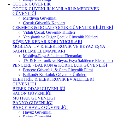
ÇOCUK GÜVENLİK
ÇOCUK GÜVENLİK KAPILARI & MERDİVEN
GÜVENLİĞİ
Merdiven Güvenliği
Çocuk Güvenlik Kapıları
ÇEKMECE & DOLAP ÇOCUK GÜVENLİK KİLİTLERİ
Vidalı Çocuk Güvenlik Kilitleri
Yapışkanlı ve Diğer Çocuk Güvenlik Kilitleri
KÖŞE VE KENAR KORUYUCULARI
MOBİLYA- TV & ELEKTRONİK VE BEYAZ EŞYA
SABİTLEME ELEMANLARI
Mobilya-Eşya Sabitleme Elemanları
TV & Elektronik ve Beyaz Eşya Sabitleme Elemanları
PENCERE - BALKON & KORKULUK GÜVENLİĞİ
Pencere Güvenliği & Cam Güvenlik Filmi
Balkon& Korkuluk Güvenlik Ürünleri
ELEKTRİK & ELEKTRONİK EV ALETLERİ
GÜVENLİĞİ
BEBEK ODASI GÜVENLİĞİ
SALON GÜVENLİĞİ
MUTFAK GÜVENLİĞİ
BANYO GÜVENLİĞİ
BAHÇE-HAVUZ GÜVENLİĞİ
Havuz Güvenliği
Bahçe Güvenliği