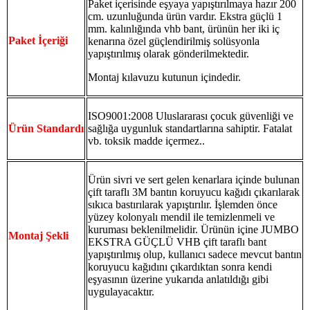
Paket içerisinde eşyaya yapıştırılmaya hazır 200
cm. uzunluğunda ürün vardır. Ekstra güçlü 1
mm. kalınlığında vhb bant, ürünün her iki iç
Paket İçeriği
kenarına özel güçlendirilmiş solüsyonla
yapıştırılmış olarak gönderilmektedir.
Montaj kılavuzu kutunun içindedir.
ISO9001:2008 Uluslararası çocuk güvenliği ve
Ürün Standardı
sağlığa uygunluk standartlarına sahiptir. Fatalat
vb. toksik madde içermez..
Ürün sivri ve sert gelen kenarlara içinde bulunan
çift taraflı 3M bantın koruyucu kağıdı çıkarılarak
sıkıca bastırılarak yapıştırılır. İşlemden önce
yüzey kolonyalı mendil ile temizlenmeli ve
kuruması beklenilmelidir. Ürünün içine JUMBO
Montaj Şekli
EKSTRA GÜÇLÜ VHB çift taraflı bant
yapıştırılmış olup, kullanıcı sadece mevcut bantın
koruyucu kağıdını çıkardıktan sonra kendi
eşyasının üzerine yukarıda anlatıldığı gibi
uygulayacaktır.