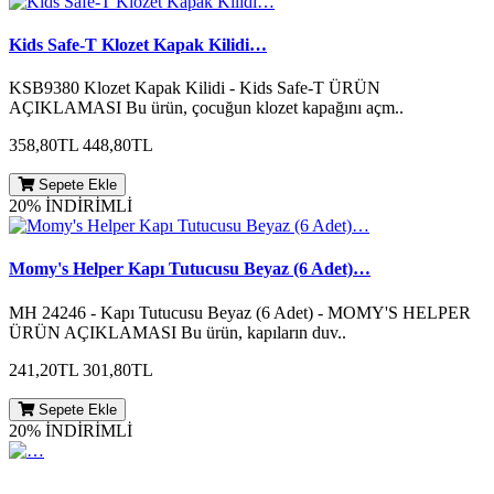
Kids Safe-T Klozet Kapak Kilidi…
KSB9380 Klozet Kapak Kilidi - Kids Safe-T ÜRÜN
AÇIKLAMASI Bu ürün, çocuğun klozet kapağını açm..
358,80TL
448,80TL
Sepete Ekle
20% İNDİRİMLİ
Momy's Helper Kapı Tutucusu Beyaz (6 Adet)…
MH 24246 - Kapı Tutucusu Beyaz (6 Adet) - MOMY'S HELPER
ÜRÜN AÇIKLAMASI Bu ürün, kapıların duv..
241,20TL
301,80TL
Sepete Ekle
20% İNDİRİMLİ
…