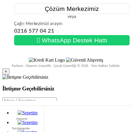
Çözüm Merkezimiz
veya
Çağrı Merkezimizi arayın
0216 577 04 21
WhatsApp Destek Hattı
Parkzon - Deprem Güvenlik - Çocuk Güvenliği © 2026 - Tüm Hakları Saklıdır.
×
İletişme Geçebilirsiniz
Web sitemizde size en iyi deneyimi sunabilmemiz için çerezleri kullanıyoruz. Daha
Anasayfa
fazla bilgi için bizim okuyun
Gizlilik Bildirimi
.
Mesajı Gönder
Tüm Kategoriler