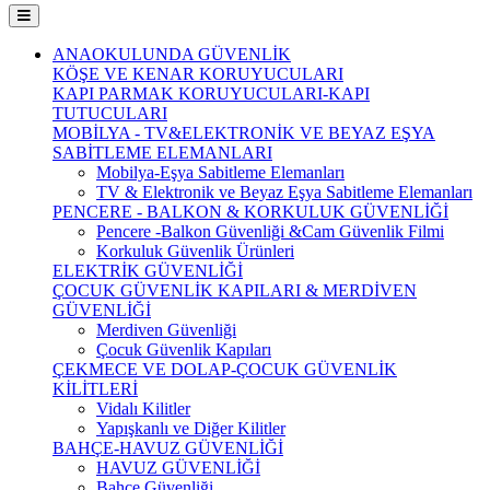
ANAOKULUNDA GÜVENLİK
KÖŞE VE KENAR KORUYUCULARI
KAPI PARMAK KORUYUCULARI-KAPI
TUTUCULARI
MOBİLYA - TV&ELEKTRONİK VE BEYAZ EŞYA
SABİTLEME ELEMANLARI
Mobilya-Eşya Sabitleme Elemanları
TV & Elektronik ve Beyaz Eşya Sabitleme Elemanları
PENCERE - BALKON & KORKULUK GÜVENLİĞİ
Pencere -Balkon Güvenliği &Cam Güvenlik Filmi
Korkuluk Güvenlik Ürünleri
ELEKTRİK GÜVENLİĞİ
ÇOCUK GÜVENLİK KAPILARI & MERDİVEN
GÜVENLİĞİ
Merdiven Güvenliği
Çocuk Güvenlik Kapıları
ÇEKMECE VE DOLAP-ÇOCUK GÜVENLİK
KİLİTLERİ
Vidalı Kilitler
Yapışkanlı ve Diğer Kilitler
BAHÇE-HAVUZ GÜVENLİĞİ
HAVUZ GÜVENLİĞİ
Bahçe Güvenliği