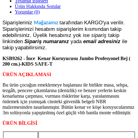
Teslimat Bilgileri
Ürün Hakkında Sorular
Yorumlar (0)
Siparişleriniz
tarafından KARGO'ya verilir.
Mağazamız
Siparişlerinizi hesabım siparişlerim kısmından takip
edebilirsiniz. Üyelik hesabınız yok ise
sipariş
takip
linkinden
Sipariş numaranız
yada
email adresiniz
ile
takip yapabilirsiniz.
KSB9262 - İnce Kenar Koruyucusu Jumbo Profesyonel Bej (
200 cm.)-KIDS SAFE-T
ÜRÜN AÇIKLAMASI
Bu ürün çocuğun emeklemeye başlaması ile birlikte masa, sehpa,
tezgâh, pencere çıkıntılarına (denizlik) ve benzer yerlerin keskin
kenarlarına çarpması, vurması risklerine karşı, yaralanmasını
önlemek için yumuşak cinsteki güvenlik belgeli NBR
malzemesinden tasarlanmıştır. Bütün kenar ve köşe koruyucularımız
3m solüsyonla yapıştırılmış özel güçlü vhb bantla monte edilmiştir.
ÜRÜN BİLGİSİ