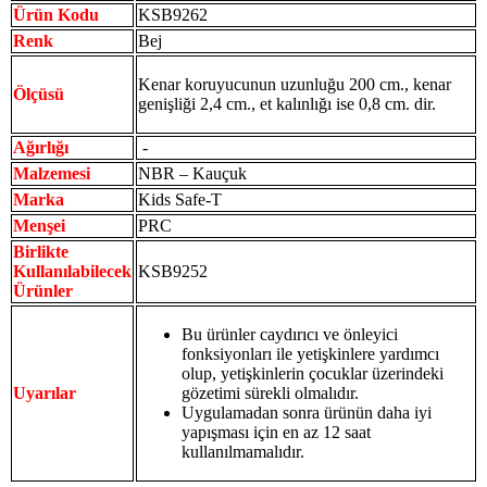
Ürün Kodu
KSB9262
Renk
Bej
Kenar koruyucunun uzunluğu 200 cm., kenar
Ölçüsü
genişliği 2,4 cm., et kalınlığı ise 0,8 cm. dir.
Ağırlığı
-
Malzemesi
NBR – Kauçuk
Marka
Kids Safe-T
Menşei
PRC
Birlikte
Kullanılabilecek
KSB9252
Ürünler
Bu ürünler caydırıcı ve önleyici
fonksiyonları ile yetişkinlere yardımcı
olup, yetişkinlerin çocuklar üzerindeki
Uyarılar
gözetimi sürekli olmalıdır.
Uygulamadan sonra ürünün daha iyi
yapışması için en az 12 saat
kullanılmamalıdır.