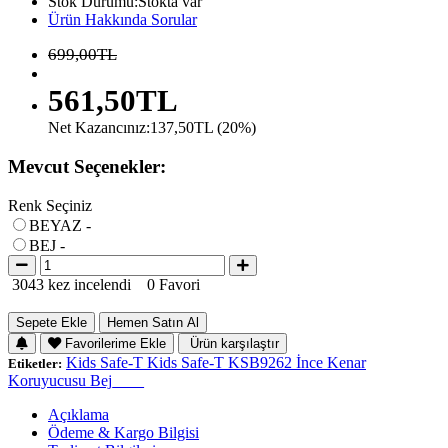
Stok Durumu:Stokta var
Ürün Hakkında Sorular
699,00TL
561,50TL
Net Kazancınız:137,50TL (20%)
Mevcut Seçenekler:
Renk Seçiniz
BEYAZ -
BEJ -
3043 kez incelendi
0 Favori
Sepete Ekle
Hemen Satın Al
Favorilerime Ekle
Ürün karşılaştır
Kids Safe-T Kids Safe-T KSB9262 İnce Kenar
Etiketler:
Koruyucusu Bej____
Açıklama
Ödeme & Kargo Bilgisi