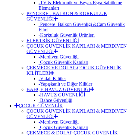
-TV & Elektronik ve Beyaz Eşya Sabitleme
Elemanları
PENCERE - BALKON & KORKULUK
GÜVENLİĞİ
-Pencere -Balkon Güvenliği &Cam Güvenlik
Filmi
-Korkuluk Güvenlik Ürünleri
ELEKTRİK GÜVENLİĞİ
ÇOCUK GÜVENLİK KAPILARI & MERDİVEN
GÜVENLİĞİ
-Merdiven Güvenliği
-Çocuk Güvenlik Kapıları
ÇEKMECE VE DOLAP-ÇOCUK GÜVENLİK
KİLİTLERİ
-Vidalı Kilitler
-Yapışkanlı ve Diğer Kilitler
BAHÇE-HAVUZ GÜVENLİĞİ
-HAVUZ GÜVENLİĞİ
-Bahçe Güvenliği
ÇOCUK GÜVENLİK
ÇOCUK GÜVENLİK KAPILARI & MERDİVEN
GÜVENLİĞİ
-Merdiven Güvenliği
-Çocuk Güvenlik Kapıları
ÇEKMECE & DOLAP ÇOCUK GÜVENLİK