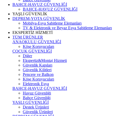
BAHÇE-HAVUZ GÜVENLİĞİ
BAHÇE-HAVUZ GÜVENLİĞİ
YAŞLI GÜVENLİK
DEPREM-YOTA GÜVENLİK
Mobilya-Eşya Sabitleme Elemanları
TV & Elektronik ve Beyaz Eşya Sabitleme Elemanları
EKSPERTİZ HİZMETİ
TÜM ÜRÜNLER
ANAOKULU GÜVENLİĞİ
Köşe Koruyucuları
ÇOCUK GÜVENLİĞİ
Diğer
Ekspertiz&Montaj Hizmeti
Güvenlik Kapıları
Güvenlik Kilitleri
Pencere ve Balkon
Köşe Koruyucuları
Elektronik Eşya
BAHÇE-HAVUZ GÜVENLİĞİ
Havuz Güvenliği
Bahçe Güvenliği
YAŞLI GÜVENLİĞİ
Destek Ürünleri
Güvenlik Ürünleri