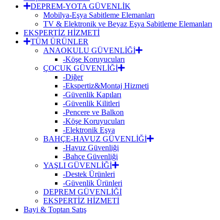
DEPREM-YOTA GÜVENLİK
Mobilya-Eşya Sabitleme Elemanları
TV & Elektronik ve Beyaz Eşya Sabitleme Elemanları
EKSPERTİZ HİZMETİ
TÜM ÜRÜNLER
ANAOKULU GÜVENLİĞİ
-Köşe Koruyucuları
ÇOCUK GÜVENLİĞİ
-Diğer
-Ekspertiz&Montaj Hizmeti
-Güvenlik Kapıları
-Güvenlik Kilitleri
-Pencere ve Balkon
-Köşe Koruyucuları
-Elektronik Eşya
BAHÇE-HAVUZ GÜVENLİĞİ
-Havuz Güvenliği
-Bahçe Güvenliği
YAŞLI GÜVENLİĞİ
-Destek Ürünleri
-Güvenlik Ürünleri
DEPREM GÜVENLİĞİ
EKSPERTİZ HİZMETİ
Bayi & Toptan Satış