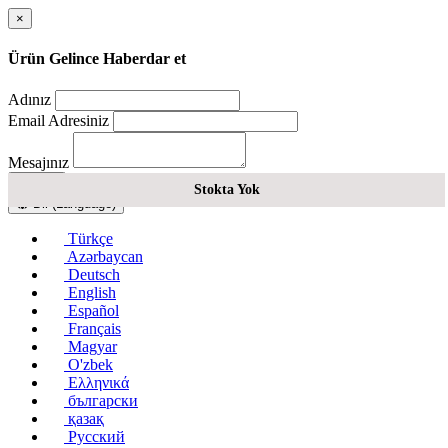
×
Ürün Gelince Haberdar et
Adınız
Email Adresiniz
Mesajınız
Gönder
Stokta Yok
Dil (Language)
Türkçe
Azərbaycan
Deutsch
English
Español
Français
Magyar
O'zbek
Ελληνικά
български
қазақ
Русский