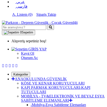
عربي
فارسی
A. Listem (0)
Sipariş Takip
0
Sepetim
Alışveriş sepetiniz boş!
GİRİŞ YAP
Kayıt Ol
Oturum Aç
Kategoriler
ANAOKULUNDA GÜVENLİK
KÖŞE VE KENAR KORUYUCULARI
KAPI PARMAK KORUYUCULARI-KAPI
TUTUCULARI
MOBİLYA - TV&ELEKTRONİK VE BEYAZ EŞYA
SABİTLEME ELEMANLARI
-Mobilya-Eşya Sabitleme Elemanları