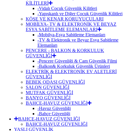
KİLİTLERİ
-Vidalı Çocuk Güvenlik Kilitleri
-Yapışkanlı ve Diğer Çocuk Güvenlik Kilitleri
KÖŞE VE KENAR KORUYUCULARI
MOBİLYA- TV & ELEKTRONİK VE BEYAZ
EŞYA SABİTLEME ELEMANLARI
-Mobilya-Eşya Sabitleme Elemanları
-TV & Elektronik ve Beyaz Eşya Sabitleme
Elemanları
PENCERE - BALKON & KORKULUK
GÜVENLİĞİ
-Pencere Güvenliği & Cam Güvenlik Filmi
-Balkon& Korkuluk Güvenlik Ürünleri
ELEKTRİK & ELEKTRONİK EV ALETLERİ
GÜVENLİĞİ
BEBEK ODASI GÜVENLİĞİ
SALON GÜVENLİĞİ
MUTFAK GÜVENLİĞİ
BANYO GÜVENLİĞİ
BAHÇE-HAVUZ GÜVENLİĞİ
-Havuz Güvenliği
-Bahçe Güvenliği
BAHÇE-HAVUZ GÜVENLİĞİ
BAHÇE-HAVUZ GÜVENLİĞİ
YAŞLI GÜVENLİK