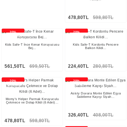
478,80TL
598,80TL
20%
20%
İNDİRİMLİ
İNDİRİMLİ
Kids Safe-T İnce Kenar Koruyucusu
Kids Safe-T Kordonlu Pencere
Bej…
Balkon Kilidi…
561,50TL
699,50TL
224,40TL
280,80TL
20%
20%
İNDİRİMLİ
İNDİRİMLİ
Asisty Duvara Monte Edilen Eşya
Sabitleme Kayışı Siyah…
Momy's Helper Parmak Koruyuculu
Çekmece ve Dolap Kilidi (6 Adet)…
326,40TL
408,00TL
478,80TL
598,80TL