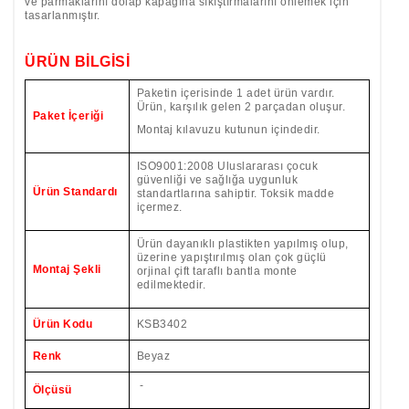
ve parmaklarını dolap kapağına sıkıştırmalarını önlemek için
tasarlanmıştır.
ÜRÜN BİLGİSİ
Paketin içerisinde 1 adet ürün vardır.
Ürün, karşılık gelen 2 parçadan oluşur.
Paket İçeriği
Montaj kılavuzu kutunun içindedir.
ISO9001:2008 Uluslararası çocuk
güvenliği ve sağlığa uygunluk
Ürün Standardı
standartlarına sahiptir. Toksik madde
içermez.
Ürün dayanıklı plastikten yapılmış olup,
üzerine yapıştırılmış olan çok güçlü
Montaj Şekli
orjinal çift taraflı bantla monte
edilmektedir.
Ürün Kodu
KSB3402
Renk
Beyaz
-
Ölçüsü