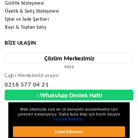
Gizlilik Sözleşmesi
Üyelik & Satış Sözleşmesi
İptal ve İade Şartları
Bayi & Toptan Satış
BIZE ULAŞIN
Çözüm Merkezimiz
veya
Çağrı Merkezimizi arayın
0216 577 04 21
WhatsApp Destek Hattı
Web sitemizde size en iyi deneyimi sunabilmemiz için
çerezleri kullanıyoruz. Daha fazla bilgi için bizim okuyun
Gizlilik Bildirimi
.
Parkzon - Deprem Güvenlik - Çocuk Güvenliği © 2026 - Tüm Hakları Saklıdır.
Kabul Ediyorum