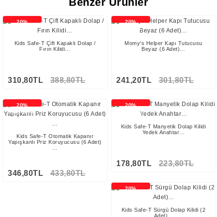
Benzer Ürünler
20%
20%
İNDİRİMLİ
İNDİRİMLİ
Kids Safe-T Çift Kapaklı Dolap /
Momy's Helper Kapı Tutucusu
Fırın Kilidi…
Beyaz (6 Adet)…
310,80TL
388,80TL
241,20TL
301,80TL
20%
20%
İNDİRİMLİ
İNDİRİMLİ
Kids Safe-T Manyetik Dolap Kilidi
Yedek Anahtar…
Kids Safe-T Otomatik Kapanır
Yapışkanlı Priz Koruyucusu (6 Adet)
…
178,80TL
223,80TL
346,80TL
433,80TL
20%
İNDİRİMLİ
Kids Safe-T Sürgü Dolap Kilidi (2
Adet)…