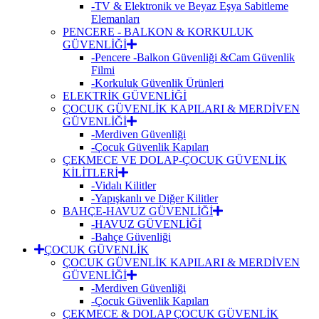
-TV & Elektronik ve Beyaz Eşya Sabitleme
Elemanları
PENCERE - BALKON & KORKULUK
GÜVENLİĞİ
-Pencere -Balkon Güvenliği &Cam Güvenlik
Filmi
-Korkuluk Güvenlik Ürünleri
ELEKTRİK GÜVENLİĞİ
ÇOCUK GÜVENLİK KAPILARI & MERDİVEN
GÜVENLİĞİ
-Merdiven Güvenliği
-Çocuk Güvenlik Kapıları
ÇEKMECE VE DOLAP-ÇOCUK GÜVENLİK
KİLİTLERİ
-Vidalı Kilitler
-Yapışkanlı ve Diğer Kilitler
BAHÇE-HAVUZ GÜVENLİĞİ
-HAVUZ GÜVENLİĞİ
-Bahçe Güvenliği
ÇOCUK GÜVENLİK
ÇOCUK GÜVENLİK KAPILARI & MERDİVEN
GÜVENLİĞİ
-Merdiven Güvenliği
-Çocuk Güvenlik Kapıları
ÇEKMECE & DOLAP ÇOCUK GÜVENLİK