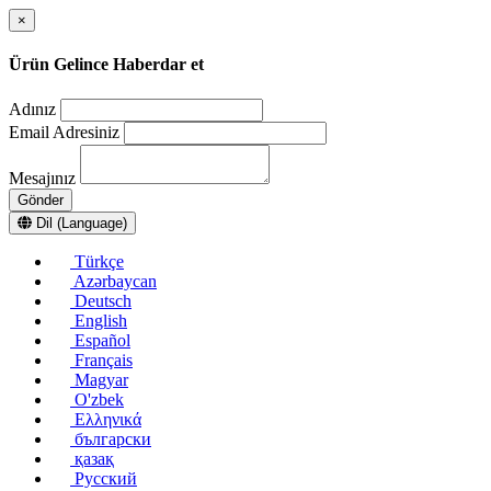
×
Ürün Gelince Haberdar et
Adınız
Email Adresiniz
Mesajınız
Gönder
Dil (Language)
Türkçe
Azərbaycan
Deutsch
English
Español
Français
Magyar
O'zbek
Ελληνικά
български
қазақ
Русский