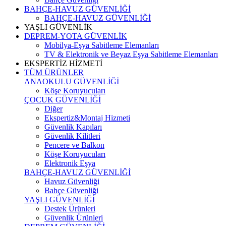
BAHÇE-HAVUZ GÜVENLİĞİ
BAHÇE-HAVUZ GÜVENLİĞİ
YAŞLI GÜVENLİK
DEPREM-YOTA GÜVENLİK
Mobilya-Eşya Sabitleme Elemanları
TV & Elektronik ve Beyaz Eşya Sabitleme Elemanları
EKSPERTİZ HİZMETİ
TÜM ÜRÜNLER
ANAOKULU GÜVENLİĞİ
Köşe Koruyucuları
ÇOCUK GÜVENLİĞİ
Diğer
Ekspertiz&Montaj Hizmeti
Güvenlik Kapıları
Güvenlik Kilitleri
Pencere ve Balkon
Köşe Koruyucuları
Elektronik Eşya
BAHÇE-HAVUZ GÜVENLİĞİ
Havuz Güvenliği
Bahçe Güvenliği
YAŞLI GÜVENLİĞİ
Destek Ürünleri
Güvenlik Ürünleri