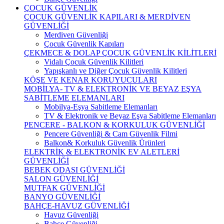
ÇOCUK GÜVENLİK
ÇOCUK GÜVENLİK KAPILARI & MERDİVEN
GÜVENLİĞİ
Merdiven Güvenliği
Çocuk Güvenlik Kapıları
ÇEKMECE & DOLAP ÇOCUK GÜVENLİK KİLİTLERİ
Vidalı Çocuk Güvenlik Kilitleri
Yapışkanlı ve Diğer Çocuk Güvenlik Kilitleri
KÖŞE VE KENAR KORUYUCULARI
MOBİLYA- TV & ELEKTRONİK VE BEYAZ EŞYA
SABİTLEME ELEMANLARI
Mobilya-Eşya Sabitleme Elemanları
TV & Elektronik ve Beyaz Eşya Sabitleme Elemanları
PENCERE - BALKON & KORKULUK GÜVENLİĞİ
Pencere Güvenliği & Cam Güvenlik Filmi
Balkon& Korkuluk Güvenlik Ürünleri
ELEKTRİK & ELEKTRONİK EV ALETLERİ
GÜVENLİĞİ
BEBEK ODASI GÜVENLİĞİ
SALON GÜVENLİĞİ
MUTFAK GÜVENLİĞİ
BANYO GÜVENLİĞİ
BAHÇE-HAVUZ GÜVENLİĞİ
Havuz Güvenliği
Bahçe Güvenliği