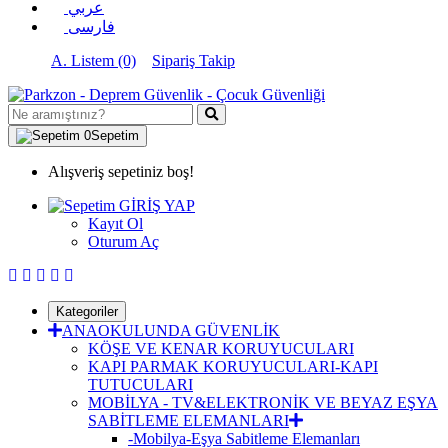
عربي
فارسی
A. Listem (0)
Sipariş Takip
0
Sepetim
Alışveriş sepetiniz boş!
GİRİŞ YAP
Kayıt Ol
Oturum Aç
Kategoriler
ANAOKULUNDA GÜVENLİK
KÖŞE VE KENAR KORUYUCULARI
KAPI PARMAK KORUYUCULARI-KAPI
TUTUCULARI
MOBİLYA - TV&ELEKTRONİK VE BEYAZ EŞYA
SABİTLEME ELEMANLARI
-Mobilya-Eşya Sabitleme Elemanları