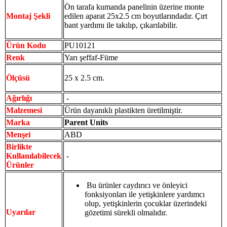
Ön tarafa kumanda panelinin üzerine monte
Montaj Şekli
edilen aparat 25x2.5 cm boyutlarındadır. Çırt
bant yardımı ile takılıp, çıkarılabilir.
Ürün Kodu
PU10121
Renk
Yarı şeffaf-Füme
Ölçüsü
25 x 2.5 cm.
Ağırlığı
-
Malzemesi
Ürün dayanıklı plastikten üretilmiştir.
Marka
Parent Units
Menşei
ABD
Birlikte
Kullanılabilecek
-
Ürünler
Bu ürünler caydırıcı ve önleyici
fonksiyonları ile yetişkinlere yardımcı
olup, yetişkinlerin çocuklar üzerindeki
Uyarılar
gözetimi sürekli olmalıdır.