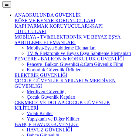
ANAOKULUNDA GÜVENLİK
KÖŞE VE KENAR KORUYUCULARI
KAPI PARMAK KORUYUCULARI-KAPI
TUTUCULARI
MOBİLYA - TV&ELEKTRONİK VE BEYAZ EŞYA
SABİTLEME ELEMANLARI
Mobilya-Eşya Sabitleme Elemanları
TV & Elektronik ve Beyaz Eşya Sabitleme Elemanları
PENCERE - BALKON & KORKULUK GÜVENLİĞİ
Pencere -Balkon Güvenliği &Cam Güvenlik Filmi
Korkuluk Güvenlik Ürünleri
ELEKTRİK GÜVENLİĞİ
ÇOCUK GÜVENLİK KAPILARI & MERDİVEN
GÜVENLİĞİ
Merdiven Güvenliği
Çocuk Güvenlik Kapıları
ÇEKMECE VE DOLAP-ÇOCUK GÜVENLİK
KİLİTLERİ
Vidalı Kilitler
Yapışkanlı ve Diğer Kilitler
BAHÇE-HAVUZ GÜVENLİĞİ
HAVUZ GÜVENLİĞİ
Bahçe Güvenliği