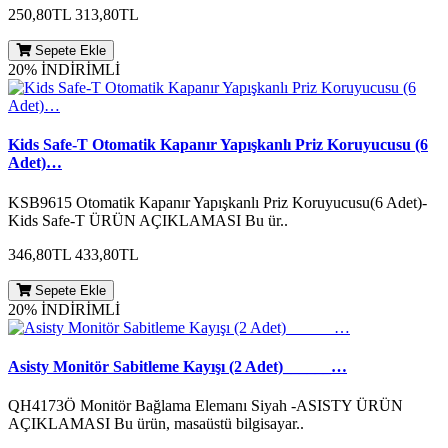
250,80TL
313,80TL
Sepete Ekle
20% İNDİRİMLİ
Kids Safe-T Otomatik Kapanır Yapışkanlı Priz Koruyucusu (6
Adet)…
KSB9615 Otomatik Kapanır Yapışkanlı Priz Koruyucusu(6 Adet)-
Kids Safe-T ÜRÜN AÇIKLAMASI Bu ür..
346,80TL
433,80TL
Sepete Ekle
20% İNDİRİMLİ
Asisty Monitör Sabitleme Kayışı (2 Adet)______…
QH4173Ö Monitör Bağlama Elemanı Siyah -ASISTY ÜRÜN
AÇIKLAMASI Bu ürün, masaüstü bilgisayar..