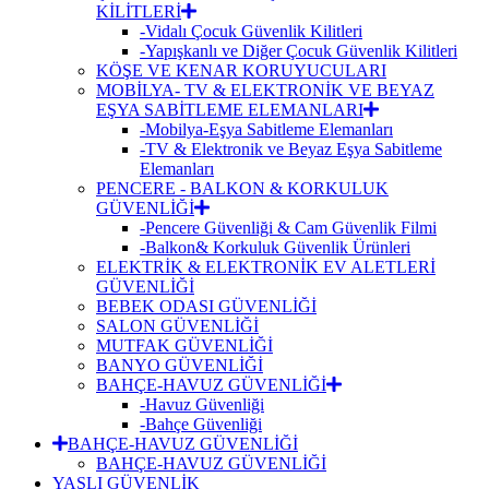
KİLİTLERİ
-Vidalı Çocuk Güvenlik Kilitleri
-Yapışkanlı ve Diğer Çocuk Güvenlik Kilitleri
KÖŞE VE KENAR KORUYUCULARI
MOBİLYA- TV & ELEKTRONİK VE BEYAZ
EŞYA SABİTLEME ELEMANLARI
-Mobilya-Eşya Sabitleme Elemanları
-TV & Elektronik ve Beyaz Eşya Sabitleme
Elemanları
PENCERE - BALKON & KORKULUK
GÜVENLİĞİ
-Pencere Güvenliği & Cam Güvenlik Filmi
-Balkon& Korkuluk Güvenlik Ürünleri
ELEKTRİK & ELEKTRONİK EV ALETLERİ
GÜVENLİĞİ
BEBEK ODASI GÜVENLİĞİ
SALON GÜVENLİĞİ
MUTFAK GÜVENLİĞİ
BANYO GÜVENLİĞİ
BAHÇE-HAVUZ GÜVENLİĞİ
-Havuz Güvenliği
-Bahçe Güvenliği
BAHÇE-HAVUZ GÜVENLİĞİ
BAHÇE-HAVUZ GÜVENLİĞİ
YAŞLI GÜVENLİK