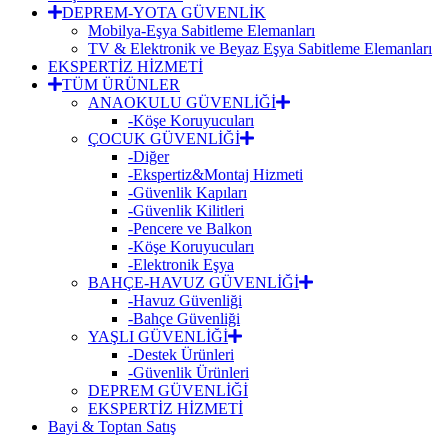
DEPREM-YOTA GÜVENLİK
Mobilya-Eşya Sabitleme Elemanları
TV & Elektronik ve Beyaz Eşya Sabitleme Elemanları
EKSPERTİZ HİZMETİ
TÜM ÜRÜNLER
ANAOKULU GÜVENLİĞİ
-Köşe Koruyucuları
ÇOCUK GÜVENLİĞİ
-Diğer
-Ekspertiz&Montaj Hizmeti
-Güvenlik Kapıları
-Güvenlik Kilitleri
-Pencere ve Balkon
-Köşe Koruyucuları
-Elektronik Eşya
BAHÇE-HAVUZ GÜVENLİĞİ
-Havuz Güvenliği
-Bahçe Güvenliği
YAŞLI GÜVENLİĞİ
-Destek Ürünleri
-Güvenlik Ürünleri
DEPREM GÜVENLİĞİ
EKSPERTİZ HİZMETİ
Bayi & Toptan Satış