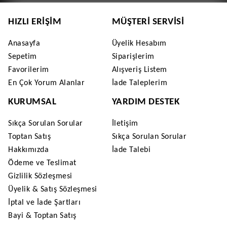
HIZLI ERIŞIM
MÜŞTERI SERVISI
Anasayfa
Üyelik Hesabım
Sepetim
Siparişlerim
Favorilerim
Alışveriş Listem
En Çok Yorum Alanlar
İade Taleplerim
KURUMSAL
YARDIM DESTEK
Sıkça Sorulan Sorular
İletişim
Toptan Satış
Sıkça Sorulan Sorular
Hakkımızda
İade Talebi
Ödeme ve Teslimat
Gizlilik Sözleşmesi
Üyelik & Satış Sözleşmesi
İptal ve İade Şartları
Bayi & Toptan Satış