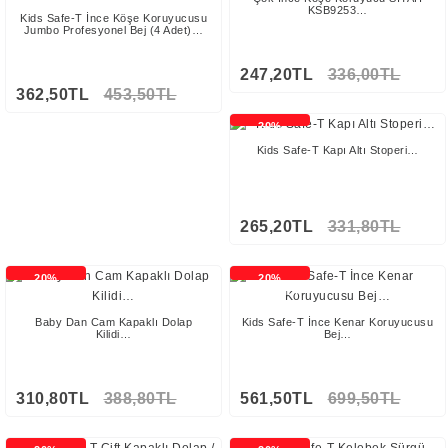
KSB9253…
Kids Safe-T İnce Köşe Koruyucusu
Jumbo Profesyonel Bej (4 Adet)…
247,20TL
336,00TL
362,50TL
453,50TL
20%
İNDİRİMLİ
Kids Safe-T Kapı Altı Stoperi…
265,20TL
331,80TL
20%
20%
İNDİRİMLİ
İNDİRİMLİ
Stokta Yok
Baby Dan Cam Kapaklı Dolap
Kids Safe-T İnce Kenar Koruyucusu
Kilidi…
Bej…
310,80TL
388,80TL
561,50TL
699,50TL