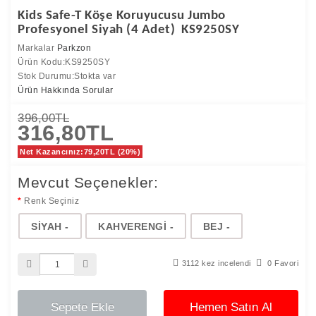
Kids Safe-T Köşe Koruyucusu Jumbo
Profesyonel Siyah (4 Adet) KS9250SY
Markalar
Parkzon
Ürün Kodu:KS9250SY
Stok Durumu:Stokta var
Ürün Hakkında Sorular
396,00TL
316,80TL
Net Kazancınız:79,20TL (20%)
Mevcut Seçenekler:
Renk Seçiniz
SİYAH -
KAHVERENGİ -
BEJ -
3112 kez incelendi
0 Favori
Sepete Ekle
Hemen Satın Al