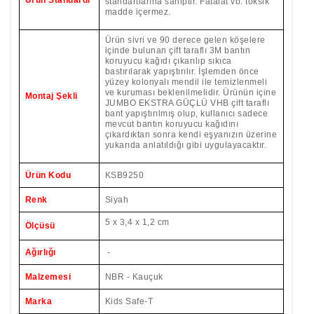
Ürün Standardı
standartlarına sahiptir. Fatalat vb. toksik
madde içermez.
Ürün sivri ve 90 derece gelen köşelere
içinde bulunan çift taraflı 3M bantın
koruyucu kağıdı çıkarılıp sıkıca
bastırılarak yapıştırılır. İşlemden önce
yüzey kolonyalı mendil ile temizlenmeli
ve kuruması beklenilmelidir. Ürünün içine
Montaj Şekli
JUMBO EKSTRA GÜÇLÜ VHB çift taraflı
bant yapıştırılmış olup, kullanıcı sadece
mevcut bantın koruyucu kağıdını
çıkardıktan sonra kendi eşyanızın üzerine
yukarıda anlatıldığı gibi uygulayacaktır.
Ürün Kodu
KSB9250
Renk
Siyah
5 x 3,4 x 1,2 cm
Ölçüsü
Ağırlığı
-
Malzemesi
NBR - Kauçuk
Marka
Kids Safe-T