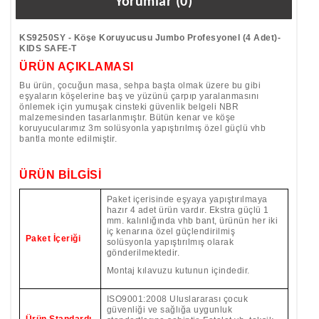
Yorumlar (0)
KS9250SY - Köşe Koruyucusu Jumbo Profesyonel (4 Adet)-
KIDS SAFE-T
ÜRÜN AÇIKLAMASI
Bu ürün, çocuğun masa, sehpa başta olmak üzere bu gibi
eşyaların köşelerine baş ve yüzünü çarpıp yaralanmasını
önlemek için yumuşak cinsteki güvenlik belgeli NBR
malzemesinden tasarlanmıştır. Bütün kenar ve köşe
koruyucularımız 3m solüsyonla yapıştırılmış özel güçlü vhb
bantla monte edilmiştir.
ÜRÜN BİLGİSİ
Paket içerisinde eşyaya yapıştırılmaya
hazır 4 adet ürün vardır. Ekstra güçlü 1
mm. kalınlığında vhb bant, ürünün her iki
iç kenarına özel güçlendirilmiş
Paket İçeriği
solüsyonla yapıştırılmış olarak
gönderilmektedir.
Montaj kılavuzu kutunun içindedir.
ISO9001:2008 Uluslararası çocuk
güvenliği ve sağlığa uygunluk