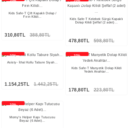
20%
20%
İNDİRİMLİ
İNDİRİMLİ
Kids Safe-T Çift Kapaklı Dolap /
Fırın Kilidi…
Kids Safe-T Kelebek Sürgü Kapaklı
Dolap Kilidi Şeffaf (2 adet)…
310,80TL
388,80TL
478,80TL
598,80TL
20%
20%
İNDİRİMLİ
İNDİRİMLİ
Asisty- İthal Kollu Tabure Siyah…
Kids Safe-T Manyetik Dolap Kilidi
Yedek Anahtar…
1.154,25TL
1.442,25TL
178,80TL
223,80TL
20%
İNDİRİMLİ
Momy's Helper Kapı Tutucusu
Beyaz (6 Adet)…