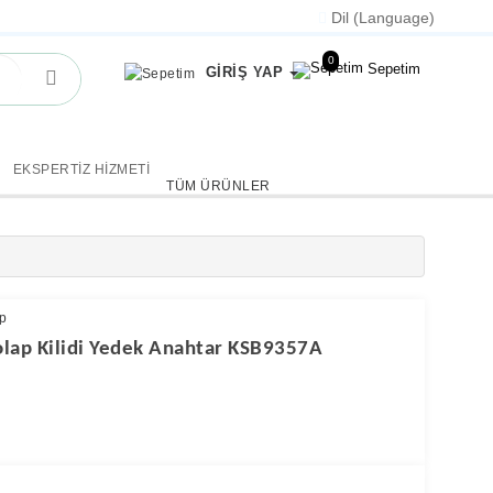
Dil (Language)
0
Sepetim
GİRİŞ YAP
EKSPERTİZ HİZMETİ
TÜM ÜRÜNLER
p
olap Kilidi Yedek Anahtar KSB9357A