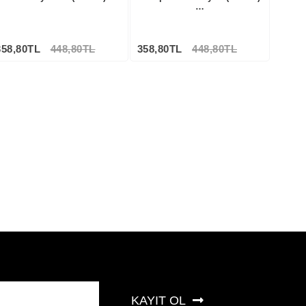
…
358,80TL
448,80TL
358,80TL
448,80TL
Stokta Yok
KAYIT OL