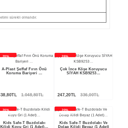
etimi sürekli olmalıdır.
20%
26%
NDİRİMLİ
İNDİRİMLİ
A-Plast Şeffaf Fırın Önü
Çok İnce Köşe Koruyucu
Koruma Bariyeri …
SİYAH KSB9253…
838,80TL
1.048,80TL
247,20TL
336,00TL
20%
20%
NDİRİMLİ
İNDİRİMLİ
Kids Safe-T Buzdolabı
Kids Safe-T Buzdolabı Ve
Kilidi Koyu Gri (1 Adet)…
Dolap Kilidi Beyaz (1 Adet)