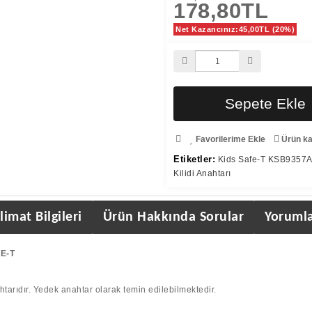
178,80TL
Net Kazancınız:45,00TL (20%)
Sepete Ekle
Favorilerime Ekle
Ürün kar
Etiketler:
Kids Safe-T KSB9357A
Kilidi Anahtarı
limat Bilgileri
Ürün Hakkında Sorular
Yorumla
FE-T
arıdır. Yedek anahtar olarak temin edilebilmektedir.