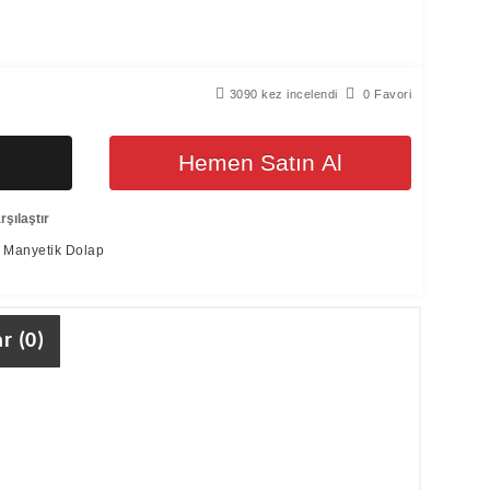
3090 kez incelendi
0 Favori
Hemen Satın Al
şılaştır
 Manyetik Dolap
r (0)