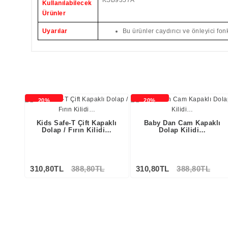
KSB9357A
Kullanılabilecek
Ürünler
Uyarılar
Bu ürünler caydırıcı ve önleyici fonk
20%
20%
İNDİRİMLİ
İNDİRİMLİ
Kids Safe-T Çift Kapaklı
Baby Dan Cam Kapaklı
Dolap / Fırın Kilidi…
Dolap Kilidi…
310,80TL
388,80TL
310,80TL
388,80TL