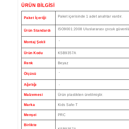
ÜRÜN BİLGİSİ
Paket içerisinde 1 adet anahtar vardır.
Paket İçeriği
ISO9001:2008 Uluslararası çocuk güvenliği
Ürün Standardı
-
Montaj Şekli
Ürün Kodu
KSB9357A
Renk
Beyaz
-
Ölçüsü
Ağırlığı
-
Malzemesi
Ürün plastikten üretilmiştir.
Marka
Kids Safe-T
Menşei
PRC
Birlikte