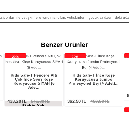
siyonları ile yetişkinlere yardımcı olup, yetişkinlerin çocuklar üzerindeki göz
Benzer Ürünler
20%
20%
İNDİRİMLİ
İNDİRİMLİ
İ
Kids Safe-T Pencere Altı
Kids Safe-T İnce Köşe
Çok İnce Sivri Köşe
Koruyucusu Jumbo
Koruyucusu SİYAH (6
Profesyonel Bej (4 Adet)…
Ade…
433,20TL
541,80TL
362,50TL
453,50TL
Stokta Yok
İ