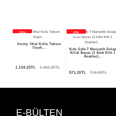
20%
20%
İNDİRİMLİ
İNDİRİMLİ
Asisty- İthal Kollu Tabure
Siyah…
Kids Safe-T Manyetik Dola
Kilidi Beyaz (3 Adet Kilit 1
Anahtar)…
1.154,25TL
1.442,25TL
571,20TL
714,00TL
E-BÜLTEN