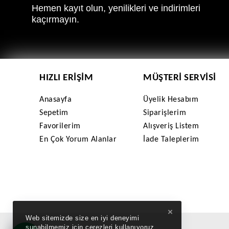
Hemen kayıt olun, yenilikleri ve indirimleri
kaçırmayın.
HIZLI ERIŞIM
MÜŞTERI SERVISI
Anasayfa
Üyelik Hesabım
Sepetim
Siparişlerim
Favorilerim
Alışveriş Listem
En Çok Yorum Alanlar
İade Taleplerim
×
Web sitemizde size en iyi deneyimi
sunabilmemiz için çerezleri kullanıyoruz.