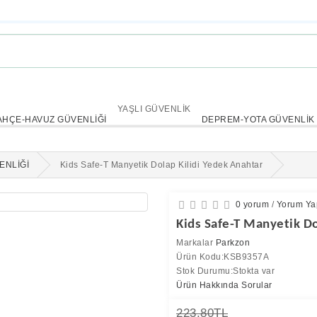
YAŞLI GÜVENLİK
AHÇE-HAVUZ GÜVENLİĞİ
DEPREM-YOTA GÜVENLİK
ENLİĞİ
Kids Safe-T Manyetik Dolap Kilidi Yedek Anahtar
0 yorum
/
Yorum Ya
Kids Safe-T Manyetik D
Markalar
Parkzon
Ürün Kodu:KSB9357A
Stok Durumu:Stokta var
Ürün Hakkında Sorular
223,80TL