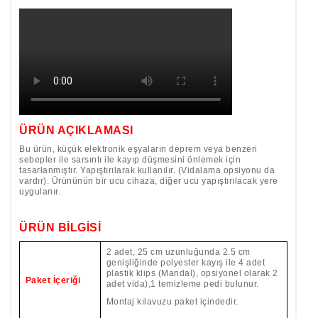
ÜRÜN AÇIKLAMASI
Bu ürün, küçük elektronik eşyaların deprem veya benzeri
sebepler ile sarsıntı ile kayıp düşmesini önlemek için
tasarlanmıştır. Yapıştırılarak kullanılır. (Vidalama opsiyonu da
vardır). Ürününün bir ucu cihaza, diğer ucu yapıştırılacak yere
uygulanır.
ÜRÜN BİLGİSİ
2 adet, 25 cm uzunluğunda 2.5 cm
genişliğinde polyester kayış ile 4 adet
plastik klips (Mandal), opsiyonel olarak 2
Paket İçeriği
adet vida),1 temizleme pedi bulunur.
Montaj kılavuzu paket içindedir.