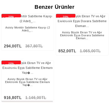
Benzer Ürünler
20%
20%
İNDİRİMLİ
İNDİRİMLİ
Asisty Monitör Sabitleme Kayışı (2
Adet)_…
Asisty Büyük Ekran TV ve Ağır
Elektronik Eşya Duvara Sabitleme
Eleman…
294,00TL
367,80TL
852,00TL
1.065,00TL
20%
İNDİRİMLİ
Asisty Büyük Ekran TV ve Ağır
Elektronik Eşya Sabitleme Elemanı
Yap�…
916,80TL
1.146,00TL
Stokta Yok