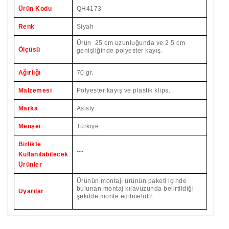
Ürün Kodu
QH4173
Renk
Siyah
Ürün 25 cm uzunluğunda ve 2.5 cm
Ölçüsü
genişliğinde polyester kayış.
Ağırlığı
70 gr.
Malzemesi
Polyester kayış ve plastik klips.
Marka
Asisty
Menşei
Türkiye
Birlikte
---
Kullanılabilecek
Ürünler
Ürünün montajı ürünün paketi içinde
bulunan montaj kılavuzunda belirtildiği
Uyarılar
şekilde monte edilmelidir.