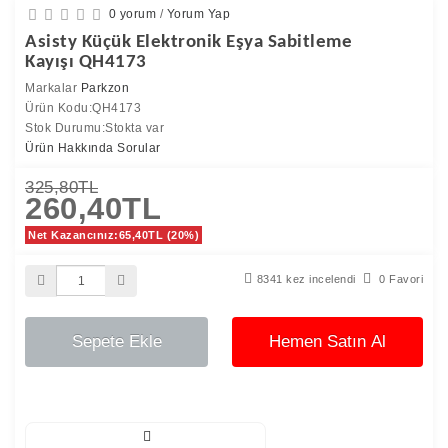
0 yorum
/
Yorum Yap
Asisty Küçük Elektronik Eşya Sabitleme
Kayışı QH4173
Markalar
Parkzon
Ürün Kodu:QH4173
Stok Durumu:Stokta var
Ürün Hakkında Sorular
325,80TL
260,40TL
Net Kazancınız:65,40TL (20%)
8341 kez incelendi
0 Favori
Sepete Ekle
Hemen Satın Al