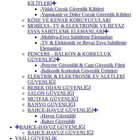
KİLİTLERİ
-Vidalı Çocuk Güvenlik Kilitleri
-Yapışkanlı ve Diğer Çocuk Güvenlik Kilitleri
KÖŞE VE KENAR KORUYUCULARI
MOBİLYA- TV & ELEKTRONİK VE BEYAZ
EŞYA SABİTLEME ELEMANLARI
-Mobilya-Eşya Sabitleme Elemanları
-TV & Elektronik ve Beyaz Eşya Sabitleme
Elemanları
PENCERE - BALKON & KORKULUK
GÜVENLİĞİ
-Pencere Güvenliği & Cam Güvenlik Filmi
-Balkon& Korkuluk Güvenlik Ürünleri
ELEKTRİK & ELEKTRONİK EV ALETLERİ
GÜVENLİĞİ
BEBEK ODASI GÜVENLİĞİ
SALON GÜVENLİĞİ
MUTFAK GÜVENLİĞİ
BANYO GÜVENLİĞİ
BAHÇE-HAVUZ GÜVENLİĞİ
-Havuz Güvenliği
-Bahçe Güvenliği
BAHÇE-HAVUZ GÜVENLİĞİ
BAHÇE-HAVUZ GÜVENLİĞİ
YAŞLI GÜVENLİK