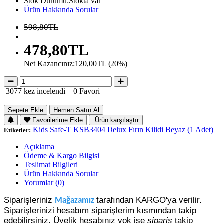
Stok Durumu:Stokta var
Ürün Hakkında Sorular
598,80TL
478,80TL
Net Kazancınız:120,00TL (20%)
3077 kez incelendi
0 Favori
Sepete Ekle
Hemen Satın Al
Favorilerime Ekle
Ürün karşılaştır
Kids Safe-T KSB3404 Delux Fırın Kilidi Beyaz (1 Adet)
Etiketler:
Açıklama
Ödeme & Kargo Bilgisi
Teslimat Bilgileri
Ürün Hakkında Sorular
Yorumlar (0)
Siparişleriniz
tarafından KARGO'ya verilir.
Mağazamız
Siparişlerinizi hesabım siparişlerim kısmından takip
edebilirsiniz. Üyelik hesabınız yok ise
sipariş
takip