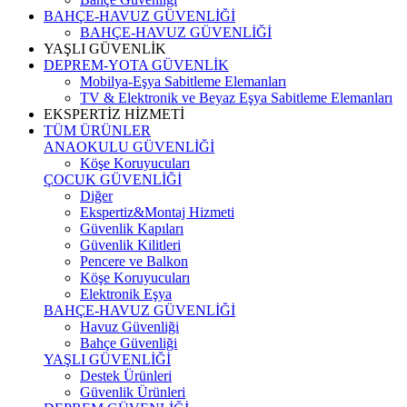
BAHÇE-HAVUZ GÜVENLİĞİ
BAHÇE-HAVUZ GÜVENLİĞİ
YAŞLI GÜVENLİK
DEPREM-YOTA GÜVENLİK
Mobilya-Eşya Sabitleme Elemanları
TV & Elektronik ve Beyaz Eşya Sabitleme Elemanları
EKSPERTİZ HİZMETİ
TÜM ÜRÜNLER
ANAOKULU GÜVENLİĞİ
Köşe Koruyucuları
ÇOCUK GÜVENLİĞİ
Diğer
Ekspertiz&Montaj Hizmeti
Güvenlik Kapıları
Güvenlik Kilitleri
Pencere ve Balkon
Köşe Koruyucuları
Elektronik Eşya
BAHÇE-HAVUZ GÜVENLİĞİ
Havuz Güvenliği
Bahçe Güvenliği
YAŞLI GÜVENLİĞİ
Destek Ürünleri
Güvenlik Ürünleri