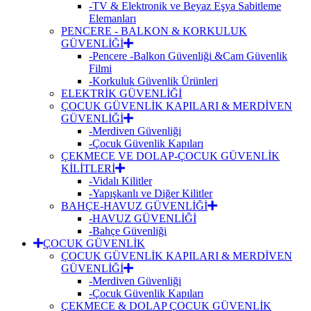
-TV & Elektronik ve Beyaz Eşya Sabitleme
Elemanları
PENCERE - BALKON & KORKULUK
GÜVENLİĞİ
-Pencere -Balkon Güvenliği &Cam Güvenlik
Filmi
-Korkuluk Güvenlik Ürünleri
ELEKTRİK GÜVENLİĞİ
ÇOCUK GÜVENLİK KAPILARI & MERDİVEN
GÜVENLİĞİ
-Merdiven Güvenliği
-Çocuk Güvenlik Kapıları
ÇEKMECE VE DOLAP-ÇOCUK GÜVENLİK
KİLİTLERİ
-Vidalı Kilitler
-Yapışkanlı ve Diğer Kilitler
BAHÇE-HAVUZ GÜVENLİĞİ
-HAVUZ GÜVENLİĞİ
-Bahçe Güvenliği
ÇOCUK GÜVENLİK
ÇOCUK GÜVENLİK KAPILARI & MERDİVEN
GÜVENLİĞİ
-Merdiven Güvenliği
-Çocuk Güvenlik Kapıları
ÇEKMECE & DOLAP ÇOCUK GÜVENLİK