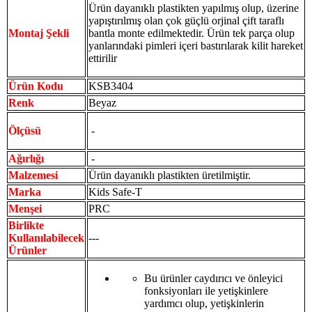
Ürün dayanıklı plastikten yapılmış olup, üzerine
yapıştırılmış olan çok güçlü orjinal çift taraflı
Montaj Şekli
bantla monte edilmektedir. Ürün tek parça olup
yanlarındaki pimleri içeri bastırılarak kilit hareket
ettirilir
Ürün Kodu
KSB3404
Renk
Beyaz
Ölçüsü
-
Ağırlığı
-
Malzemesi
Ürün dayanıklı plastikten üretilmiştir.
Marka
Kids Safe-T
Menşei
PRC
Birlikte
Kullanılabilecek
---
Ürünler
Bu ürünler caydırıcı ve önleyici
fonksiyonları ile yetişkinlere
yardımcı olup, yetişkinlerin