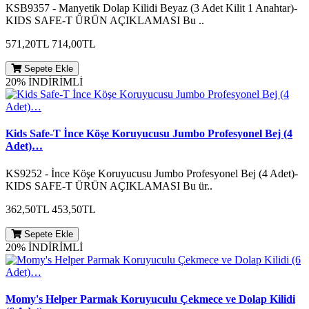
KSB9357 - Manyetik Dolap Kilidi Beyaz (3 Adet Kilit 1 Anahtar)-
KIDS SAFE-T ÜRÜN AÇIKLAMASI Bu ..
571,20TL
714,00TL
Sepete Ekle
20% İNDİRİMLİ
Kids Safe-T İnce Köşe Koruyucusu Jumbo Profesyonel Bej (4
Adet)…
KS9252 - İnce Köşe Koruyucusu Jumbo Profesyonel Bej (4 Adet)-
KIDS SAFE-T ÜRÜN AÇIKLAMASI Bu ür..
362,50TL
453,50TL
Sepete Ekle
20% İNDİRİMLİ
Momy's Helper Parmak Koruyuculu Çekmece ve Dolap Kilidi