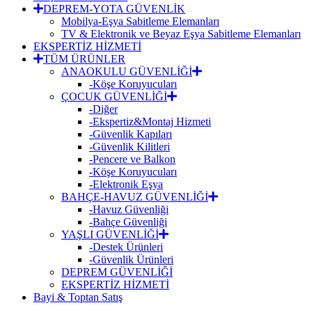
DEPREM-YOTA GÜVENLİK
Mobilya-Eşya Sabitleme Elemanları
TV & Elektronik ve Beyaz Eşya Sabitleme Elemanları
EKSPERTİZ HİZMETİ
TÜM ÜRÜNLER
ANAOKULU GÜVENLİĞİ
-Köşe Koruyucuları
ÇOCUK GÜVENLİĞİ
-Diğer
-Ekspertiz&Montaj Hizmeti
-Güvenlik Kapıları
-Güvenlik Kilitleri
-Pencere ve Balkon
-Köşe Koruyucuları
-Elektronik Eşya
BAHÇE-HAVUZ GÜVENLİĞİ
-Havuz Güvenliği
-Bahçe Güvenliği
YAŞLI GÜVENLİĞİ
-Destek Ürünleri
-Güvenlik Ürünleri
DEPREM GÜVENLİĞİ
EKSPERTİZ HİZMETİ
Bayi & Toptan Satış