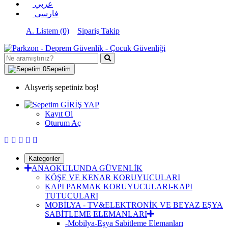
عربي
فارسی
A. Listem (0)
Sipariş Takip
0
Sepetim
Alışveriş sepetiniz boş!
GİRİŞ YAP
Kayıt Ol
Oturum Aç
Kategoriler
ANAOKULUNDA GÜVENLİK
KÖŞE VE KENAR KORUYUCULARI
KAPI PARMAK KORUYUCULARI-KAPI
TUTUCULARI
MOBİLYA - TV&ELEKTRONİK VE BEYAZ EŞYA
SABİTLEME ELEMANLARI
-Mobilya-Eşya Sabitleme Elemanları