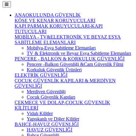
ANAOKULUNDA GÜVENLİK
KÖŞE VE KENAR KORUYUCULARI
KAPI PARMAK KORUYUCULARI-KAPI
TUTUCULARI
MOBİLYA - TV&ELEKTRONİK VE BEYAZ EŞYA
SABİTLEME ELEMANLARI
Mobilya-Eşya Sabitleme Elemanları
TV & Elektronik ve Beyaz Eşya Sabitleme Elemanları
PENCERE - BALKON & KORKULUK GÜVENLİĞİ
Pencere -Balkon Güvenliği &Cam Güvenlik Filmi
Korkuluk Güvenlik Ürünleri
ELEKTRİK GÜVENLİĞİ
ÇOCUK GÜVENLİK KAPILARI & MERDİVEN
GÜVENLİĞİ
Merdiven Güvenliği
Çocuk Güvenlik Kapıları
ÇEKMECE VE DOLAP-ÇOCUK GÜVENLİK
KİLİTLERİ
Vidalı Kilitler
Yapışkanlı ve Diğer Kilitler
BAHÇE-HAVUZ GÜVENLİĞİ
HAVUZ GÜVENLİĞİ
Bahçe Güvenliği