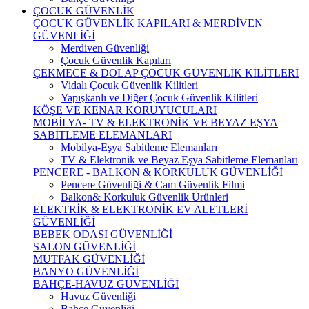
ÇOCUK GÜVENLİK
ÇOCUK GÜVENLİK KAPILARI & MERDİVEN
GÜVENLİĞİ
Merdiven Güvenliği
Çocuk Güvenlik Kapıları
ÇEKMECE & DOLAP ÇOCUK GÜVENLİK KİLİTLERİ
Vidalı Çocuk Güvenlik Kilitleri
Yapışkanlı ve Diğer Çocuk Güvenlik Kilitleri
KÖŞE VE KENAR KORUYUCULARI
MOBİLYA- TV & ELEKTRONİK VE BEYAZ EŞYA
SABİTLEME ELEMANLARI
Mobilya-Eşya Sabitleme Elemanları
TV & Elektronik ve Beyaz Eşya Sabitleme Elemanları
PENCERE - BALKON & KORKULUK GÜVENLİĞİ
Pencere Güvenliği & Cam Güvenlik Filmi
Balkon& Korkuluk Güvenlik Ürünleri
ELEKTRİK & ELEKTRONİK EV ALETLERİ
GÜVENLİĞİ
BEBEK ODASI GÜVENLİĞİ
SALON GÜVENLİĞİ
MUTFAK GÜVENLİĞİ
BANYO GÜVENLİĞİ
BAHÇE-HAVUZ GÜVENLİĞİ
Havuz Güvenliği
Bahçe Güvenliği