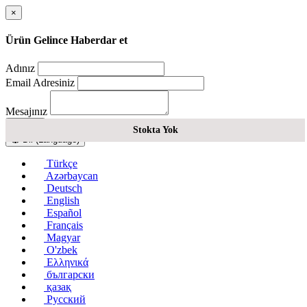
×
Ürün Gelince Haberdar et
Adınız
Email Adresiniz
Mesajınız
Gönder
Stokta Yok
Dil (Language)
Türkçe
Azərbaycan
Deutsch
English
Español
Français
Magyar
O'zbek
Ελληνικά
български
қазақ
Русский