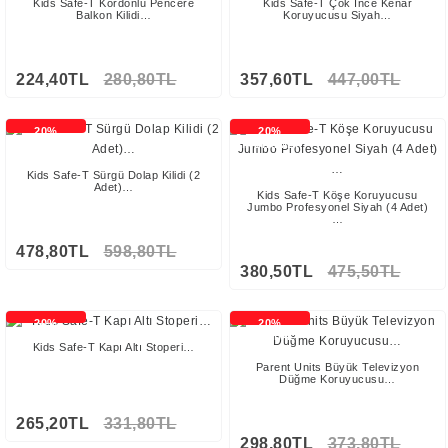
Kids Safe-T Kordonlu Pencere
Kids Safe-T Çok İnce Kenar
Balkon Kilidi…
Koruyucusu Siyah…
224,40TL
280,80TL
357,60TL
447,00TL
20%
20%
İNDİRİMLİ
İNDİRİMLİ
Kids Safe-T Sürgü Dolap Kilidi (2
Adet)…
Kids Safe-T Köşe Koruyucusu
Jumbo Profesyonel Siyah (4 Adet)
…
478,80TL
598,80TL
380,50TL
475,50TL
20%
20%
İNDİRİMLİ
İNDİRİMLİ
Kids Safe-T Kapı Altı Stoperi…
Parent Units Büyük Televizyon
Düğme Koruyucusu…
265,20TL
331,80TL
298,80TL
373,80TL