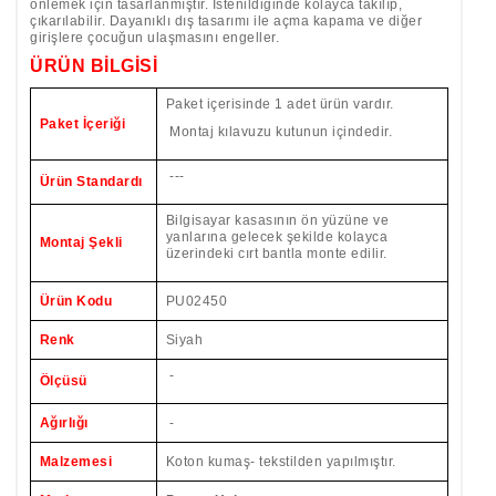
önlemek için tasarlanmıştır. İstenildiğinde kolayca takılıp,
çıkarılabilir. Dayanıklı dış tasarımı ile açma kapama ve diğer
girişlere çocuğun ulaşmasını engeller.
ÜRÜN BİLGİSİ
Paket içerisinde 1 adet ürün vardır.
Paket İçeriği
Montaj kılavuzu kutunun içindedir.
---
Ürün Standardı
Bilgisayar kasasının ön yüzüne ve
yanlarına gelecek şekilde kolayca
Montaj Şekli
üzerindeki cırt bantla monte edilir.
Ürün Kodu
PU02450
Renk
Siyah
-
Ölçüsü
Ağırlığı
-
Malzemesi
Koton kumaş- tekstilden yapılmıştır.