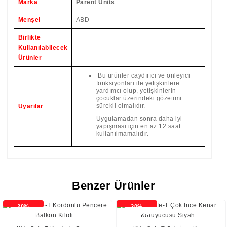
Marka
Parent Units
Menşei
ABD
Birlikte
-
Kullanılabilecek
Ürünler
Bu ürünler caydırıcı ve önleyici
fonksiyonları ile yetişkinlere
yardımcı olup, yetişkinlerin
çocuklar üzerindeki gözetimi
sürekli olmalıdır.
Uyarılar
Uygulamadan sonra daha iyi
yapışması için en az 12 saat
kullanılmamalıdır.
Benzer Ürünler
20%
20%
İNDİRİMLİ
İNDİRİMLİ