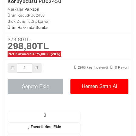
Koruyucusu PU02450
Markalar
Parkzon
Ürün Kodu:PU02450
Stok Durumu:Stokta var
Ürün Hakkında Sorular
373,80TL
298,80TL
Net Kazancınız:75,00TL (20%)
2968 kez incelendi
0 Favori
Sepete Ekle
Hemen Satın Al
Favorilerime Ekle