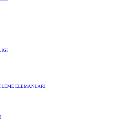
İĞİ
İTLEME ELEMANLARI
İ