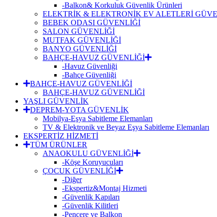
-Balkon& Korkuluk Güvenlik Ürünleri
ELEKTRİK & ELEKTRONİK EV ALETLERİ GÜVE
BEBEK ODASI GÜVENLİĞİ
SALON GÜVENLİĞİ
MUTFAK GÜVENLİĞİ
BANYO GÜVENLİĞİ
BAHÇE-HAVUZ GÜVENLİĞİ
-Havuz Güvenliği
-Bahçe Güvenliği
BAHÇE-HAVUZ GÜVENLİĞİ
BAHÇE-HAVUZ GÜVENLİĞİ
YAŞLI GÜVENLİK
DEPREM-YOTA GÜVENLİK
Mobilya-Eşya Sabitleme Elemanları
TV & Elektronik ve Beyaz Eşya Sabitleme Elemanları
EKSPERTİZ HİZMETİ
TÜM ÜRÜNLER
ANAOKULU GÜVENLİĞİ
-Köşe Koruyucuları
ÇOCUK GÜVENLİĞİ
-Diğer
-Ekspertiz&Montaj Hizmeti
-Güvenlik Kapıları
-Güvenlik Kilitleri
-Pencere ve Balkon