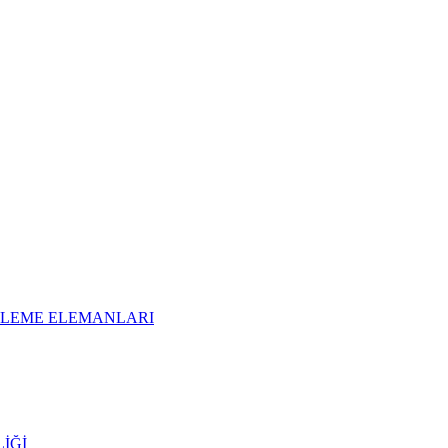
İTLEME ELEMANLARI
İĞİ