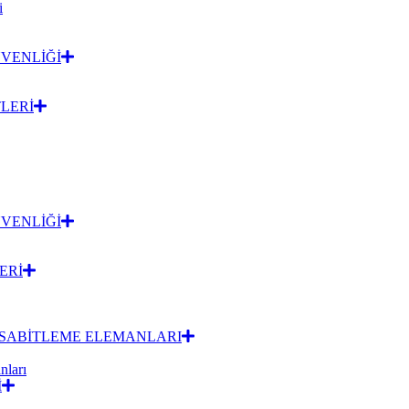
i
VENLİĞİ
LERİ
VENLİĞİ
ERİ
A SABİTLEME ELEMANLARI
nları
İ