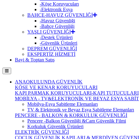
-Köşe Koruyucuları
-Elektronik Eşya
BAHÇE-HAVUZ GÜVENLİĞİ
-Havuz Güvenliği
-Bahçe Güvenliği
YAŞLI GÜVENLİĞİ
-Destek Ürünleri
-Güvenlik Ürünleri
DEPREM GÜVENLİĞİ
EKSPERTİZ HİZMETİ
Bayi & Toptan Satış
ANAOKULUNDA GÜVENLİK
KÖŞE VE KENAR KORUYUCULARI
KAPI PARMAK KORUYUCULARI-KAPI TUTUCULARI
MOBİLYA - TV&ELEKTRONİK VE BEYAZ EŞYA SAB
Mobilya-Eşya Sabitleme Elemanları
TV & Elektronik ve Beyaz Eşya Sabitleme Elemanları
PENCERE - BALKON & KORKULUK GÜVENLİĞİ
Pencere -Balkon Güvenliği &Cam Güvenlik Filmi
Korkuluk Güvenlik Ürünleri
ELEKTRİK GÜVENLİĞİ
ÇOCUK GÜVENLİK KAPILARI & MERDİVEN GÜVENL