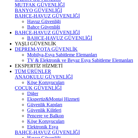
MUTFAK GÜVENLİĞİ
BANYO GÜVENLİĞİ
BAHÇE-HAVUZ GÜVENLİĞİ
Havuz Güvenliği
Bahçe Güvenliği
BAHÇE-HAVUZ GÜVENLİĞİ
BAHÇE-HAVUZ GÜVENLİĞİ
YAŞLI GÜVENLİK
DEPREM-YOTA GÜVENLİK
Mobilya-Eşya Sabitleme Elemanları
TV & Elektronik ve Beyaz Eşya Sabitleme Elemanları
EKSPERTİZ HİZMETİ
TÜM ÜRÜNLER
ANAOKULU GÜVENLİĞİ
Köşe Koruyucuları
ÇOCUK GÜVENLİĞİ
Diğer
Ekspertiz&Montaj Hizmeti
Güvenlik Kapıları
Güvenlik Kilitleri
Pencere ve Balkon
Köşe Koruyucuları
Elektronik Eşya
BAHÇE-HAVUZ GÜVENLİĞİ
Havuz Güvenliği