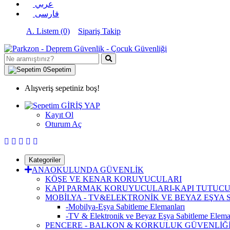
عربي
فارسی
A. Listem (0)
Sipariş Takip
0
Sepetim
Alışveriş sepetiniz boş!
GİRİŞ YAP
Kayıt Ol
Oturum Aç
Kategoriler
ANAOKULUNDA GÜVENLİK
KÖŞE VE KENAR KORUYUCULARI
KAPI PARMAK KORUYUCULARI-KAPI TUTUCU
MOBİLYA - TV&ELEKTRONİK VE BEYAZ EŞYA
-Mobilya-Eşya Sabitleme Elemanları
-TV & Elektronik ve Beyaz Eşya Sabitleme Elema
PENCERE - BALKON & KORKULUK GÜVENLİĞ