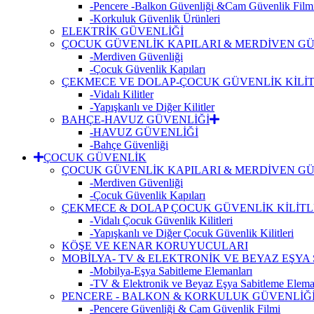
-Pencere -Balkon Güvenliği &Cam Güvenlik Film
-Korkuluk Güvenlik Ürünleri
ELEKTRİK GÜVENLİĞİ
ÇOCUK GÜVENLİK KAPILARI & MERDİVEN GÜ
-Merdiven Güvenliği
-Çocuk Güvenlik Kapıları
ÇEKMECE VE DOLAP-ÇOCUK GÜVENLİK KİLİT
-Vidalı Kilitler
-Yapışkanlı ve Diğer Kilitler
BAHÇE-HAVUZ GÜVENLİĞİ
-HAVUZ GÜVENLİĞİ
-Bahçe Güvenliği
ÇOCUK GÜVENLİK
ÇOCUK GÜVENLİK KAPILARI & MERDİVEN GÜ
-Merdiven Güvenliği
-Çocuk Güvenlik Kapıları
ÇEKMECE & DOLAP ÇOCUK GÜVENLİK KİLİTL
-Vidalı Çocuk Güvenlik Kilitleri
-Yapışkanlı ve Diğer Çocuk Güvenlik Kilitleri
KÖŞE VE KENAR KORUYUCULARI
MOBİLYA- TV & ELEKTRONİK VE BEYAZ EŞY
-Mobilya-Eşya Sabitleme Elemanları
-TV & Elektronik ve Beyaz Eşya Sabitleme Elema
PENCERE - BALKON & KORKULUK GÜVENLİĞ
-Pencere Güvenliği & Cam Güvenlik Filmi