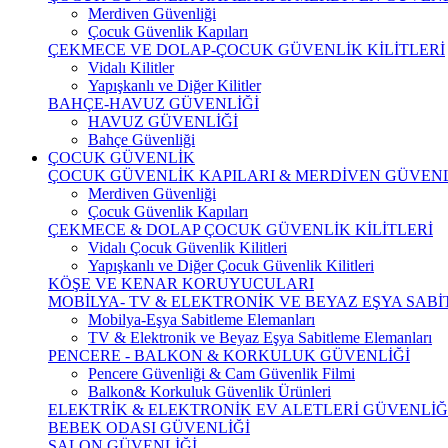
Merdiven Güvenliği
Çocuk Güvenlik Kapıları
ÇEKMECE VE DOLAP-ÇOCUK GÜVENLİK KİLİTLERİ
Vidalı Kilitler
Yapışkanlı ve Diğer Kilitler
BAHÇE-HAVUZ GÜVENLİĞİ
HAVUZ GÜVENLİĞİ
Bahçe Güvenliği
ÇOCUK GÜVENLİK
ÇOCUK GÜVENLİK KAPILARI & MERDİVEN GÜVENL
Merdiven Güvenliği
Çocuk Güvenlik Kapıları
ÇEKMECE & DOLAP ÇOCUK GÜVENLİK KİLİTLERİ
Vidalı Çocuk Güvenlik Kilitleri
Yapışkanlı ve Diğer Çocuk Güvenlik Kilitleri
KÖŞE VE KENAR KORUYUCULARI
MOBİLYA- TV & ELEKTRONİK VE BEYAZ EŞYA SAB
Mobilya-Eşya Sabitleme Elemanları
TV & Elektronik ve Beyaz Eşya Sabitleme Elemanları
PENCERE - BALKON & KORKULUK GÜVENLİĞİ
Pencere Güvenliği & Cam Güvenlik Filmi
Balkon& Korkuluk Güvenlik Ürünleri
ELEKTRİK & ELEKTRONİK EV ALETLERİ GÜVENLİĞ
BEBEK ODASI GÜVENLİĞİ
SALON GÜVENLİĞİ