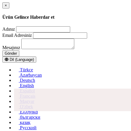
×
Ürün Gelince Haberdar et
Adınız
Email Adresiniz
Mesajınız
Gönder
Dil (Language)
Türkçe
Azərbaycan
Deutsch
English
Español
Français
Magyar
O'zbek
Ελληνικά
български
қазақ
Русский