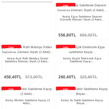
Stokta Yok
20%
İNDİRİMLİ
Asisty Eşya Sabitleme Deprem
Güvenlik Elemanı Siyah (2 Adet)…
556,80TL
696,00TL
20%
20%
İNDİRİMLİ
İNDİRİMLİ
Asisty Açık Raflı Mobilya Üstten
Asisty Küçük Elektronik Eşya
Sabitleme Elemanı Siyah (2 Adet)…
Sabitleme Kayışı…
458,40TL
573,00TL
260,40TL
325,80TL
20%
20%
İNDİRİMLİ
İNDİRİMLİ
Asisty Monitör Sabitleme Kayışı (2
Asisty Su Sebili Sabitleme Kayışı
Adet)…
Beyaz…