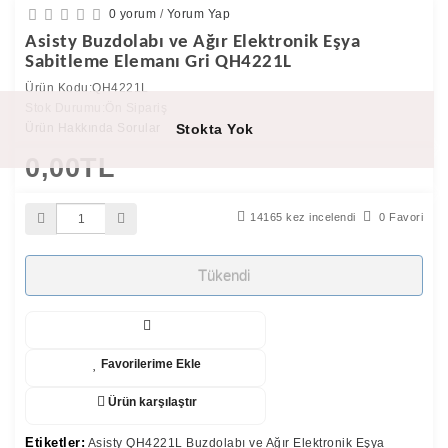
0 yorum
/
Yorum Yap
Asisty Buzdolabı ve Ağır Elektronik Eşya
Sabitleme Elemanı Gri QH4221L
Ürün Kodu:QH4221L
Stok Durumu:Ön Sipariş
Ürün Hakkında Sorular
Stokta Yok
0,00TL
14165 kez incelendi
0 Favori
Tükendi
Favorilerime Ekle
Ürün karşılaştır
Etiketler:
Asisty QH4221L Buzdolabı ve Ağır Elektronik Eşya