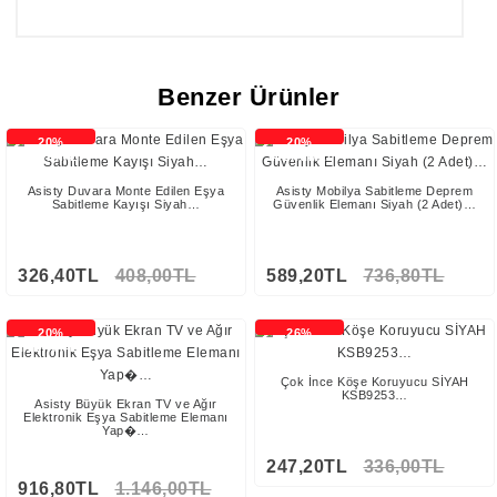
Benzer Ürünler
20%
20%
İNDİRİMLİ
İNDİRİMLİ
Asisty Duvara Monte Edilen Eşya
Asisty Mobilya Sabitleme Deprem
Sabitleme Kayışı Siyah…
Güvenlik Elemanı Siyah (2 Adet)…
326,40TL
408,00TL
589,20TL
736,80TL
Stokta Yok
20%
26%
İNDİRİMLİ
İNDİRİMLİ
Çok İnce Köşe Koruyucu SİYAH
KSB9253…
Asisty Büyük Ekran TV ve Ağır
Elektronik Eşya Sabitleme Elemanı
Yap�…
247,20TL
336,00TL
916,80TL
1.146,00TL