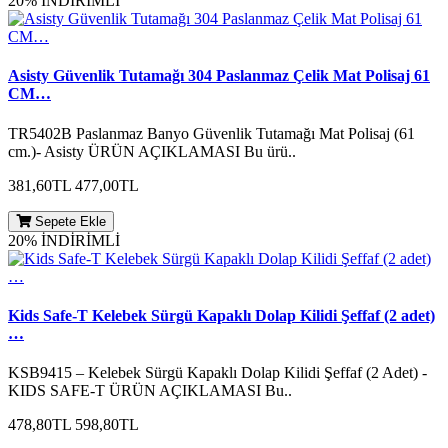
20% İNDİRİMLİ
Asisty Güvenlik Tutamağı 304 Paslanmaz Çelik Mat Polisaj 61
CM…
TR5402B Paslanmaz Banyo Güvenlik Tutamağı Mat Polisaj (61
cm.)- Asisty ÜRÜN AÇIKLAMASI Bu ürü..
381,60TL
477,00TL
Sepete Ekle
20% İNDİRİMLİ
Kids Safe-T Kelebek Sürgü Kapaklı Dolap Kilidi Şeffaf (2 adet)
…
KSB9415 – Kelebek Sürgü Kapaklı Dolap Kilidi Şeffaf (2 Adet) -
KIDS SAFE-T ÜRÜN AÇIKLAMASI Bu..
478,80TL
598,80TL