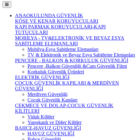
ANAOKULUNDA GÜVENLİK
KÖŞE VE KENAR KORUYUCULARI
KAPI PARMAK KORUYUCULARI-KAPI
TUTUCULARI
MOBİLYA - TV&ELEKTRONİK VE BEYAZ EŞYA
SABİTLEME ELEMANLARI
Mobilya-Eşya Sabitleme Elemanları
TV & Elektronik ve Beyaz Eşya Sabitleme Elemanları
PENCERE - BALKON & KORKULUK GÜVENLİĞİ
Pencere -Balkon Güvenliği &Cam Güvenlik Filmi
Korkuluk Güvenlik Ürünleri
ELEKTRİK GÜVENLİĞİ
ÇOCUK GÜVENLİK KAPILARI & MERDİVEN
GÜVENLİĞİ
Merdiven Güvenliği
Çocuk Güvenlik Kapıları
ÇEKMECE VE DOLAP-ÇOCUK GÜVENLİK
KİLİTLERİ
Vidalı Kilitler
Yapışkanlı ve Diğer Kilitler
BAHÇE-HAVUZ GÜVENLİĞİ
HAVUZ GÜVENLİĞİ
Bahçe Güvenliği