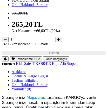
Stok Durumu:Ön Sipariş
Ürün Hakkında Sorular
331,80TL
265,20TL
Net Kazancınız:66,60TL (20%)
3298 kez incelendi
0 Favori
Tükendi
Favorilerime Ekle
Ürün karşılaştır
Kids Safe-T KSB9413 Kapı Altı Stoperi___
Etiketler:
Açıklama
Ödeme & Kargo Bilgisi
Teslimat Bilgileri
Ürün Hakkında Sorular
Yorumlar (0)
Siparişleriniz
tarafından KARGO'ya verilir.
Mağazamız
Siparişlerinizi hesabım siparişlerim kısmından takip
edebilirsiniz. Üyelik hesabınız yok ise
sipariş
takip