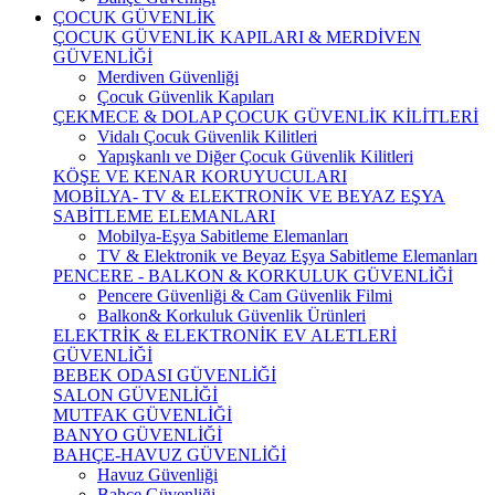
ÇOCUK GÜVENLİK
ÇOCUK GÜVENLİK KAPILARI & MERDİVEN
GÜVENLİĞİ
Merdiven Güvenliği
Çocuk Güvenlik Kapıları
ÇEKMECE & DOLAP ÇOCUK GÜVENLİK KİLİTLERİ
Vidalı Çocuk Güvenlik Kilitleri
Yapışkanlı ve Diğer Çocuk Güvenlik Kilitleri
KÖŞE VE KENAR KORUYUCULARI
MOBİLYA- TV & ELEKTRONİK VE BEYAZ EŞYA
SABİTLEME ELEMANLARI
Mobilya-Eşya Sabitleme Elemanları
TV & Elektronik ve Beyaz Eşya Sabitleme Elemanları
PENCERE - BALKON & KORKULUK GÜVENLİĞİ
Pencere Güvenliği & Cam Güvenlik Filmi
Balkon& Korkuluk Güvenlik Ürünleri
ELEKTRİK & ELEKTRONİK EV ALETLERİ
GÜVENLİĞİ
BEBEK ODASI GÜVENLİĞİ
SALON GÜVENLİĞİ
MUTFAK GÜVENLİĞİ
BANYO GÜVENLİĞİ
BAHÇE-HAVUZ GÜVENLİĞİ
Havuz Güvenliği
Bahçe Güvenliği