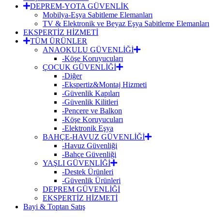
DEPREM-YOTA GÜVENLİK
Mobilya-Eşya Sabitleme Elemanları
TV & Elektronik ve Beyaz Eşya Sabitleme Elemanları
EKSPERTİZ HİZMETİ
TÜM ÜRÜNLER
ANAOKULU GÜVENLİĞİ
-Köşe Koruyucuları
ÇOCUK GÜVENLİĞİ
-Diğer
-Ekspertiz&Montaj Hizmeti
-Güvenlik Kapıları
-Güvenlik Kilitleri
-Pencere ve Balkon
-Köşe Koruyucuları
-Elektronik Eşya
BAHÇE-HAVUZ GÜVENLİĞİ
-Havuz Güvenliği
-Bahçe Güvenliği
YAŞLI GÜVENLİĞİ
-Destek Ürünleri
-Güvenlik Ürünleri
DEPREM GÜVENLİĞİ
EKSPERTİZ HİZMETİ
Bayi & Toptan Satış