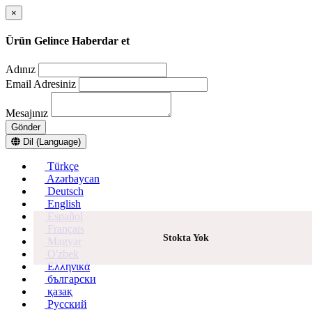
×
Ürün Gelince Haberdar et
Adınız
Email Adresiniz
Mesajınız
Gönder
Dil (Language)
Türkçe
Azərbaycan
Deutsch
English
Español
Français
Stokta Yok
Magyar
O'zbek
Ελληνικά
български
қазақ
Русский