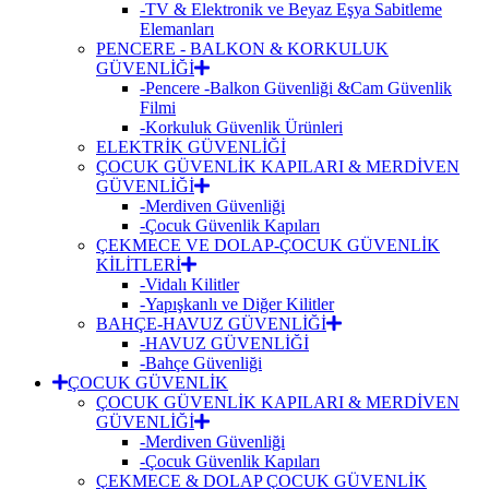
-TV & Elektronik ve Beyaz Eşya Sabitleme
Elemanları
PENCERE - BALKON & KORKULUK
GÜVENLİĞİ
-Pencere -Balkon Güvenliği &Cam Güvenlik
Filmi
-Korkuluk Güvenlik Ürünleri
ELEKTRİK GÜVENLİĞİ
ÇOCUK GÜVENLİK KAPILARI & MERDİVEN
GÜVENLİĞİ
-Merdiven Güvenliği
-Çocuk Güvenlik Kapıları
ÇEKMECE VE DOLAP-ÇOCUK GÜVENLİK
KİLİTLERİ
-Vidalı Kilitler
-Yapışkanlı ve Diğer Kilitler
BAHÇE-HAVUZ GÜVENLİĞİ
-HAVUZ GÜVENLİĞİ
-Bahçe Güvenliği
ÇOCUK GÜVENLİK
ÇOCUK GÜVENLİK KAPILARI & MERDİVEN
GÜVENLİĞİ
-Merdiven Güvenliği
-Çocuk Güvenlik Kapıları
ÇEKMECE & DOLAP ÇOCUK GÜVENLİK