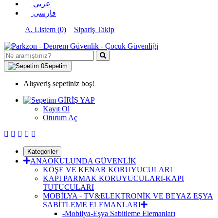
عربي
فارسی
A. Listem (0)
Sipariş Takip
0
Sepetim
Alışveriş sepetiniz boş!
GİRİŞ YAP
Kayıt Ol
Oturum Aç
Kategoriler
ANAOKULUNDA GÜVENLİK
KÖŞE VE KENAR KORUYUCULARI
KAPI PARMAK KORUYUCULARI-KAPI
TUTUCULARI
MOBİLYA - TV&ELEKTRONİK VE BEYAZ EŞYA
SABİTLEME ELEMANLARI
-Mobilya-Eşya Sabitleme Elemanları