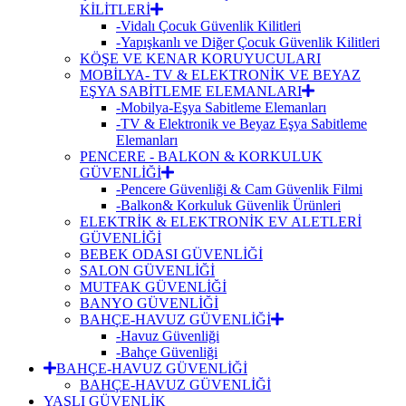
KİLİTLERİ
-Vidalı Çocuk Güvenlik Kilitleri
-Yapışkanlı ve Diğer Çocuk Güvenlik Kilitleri
KÖŞE VE KENAR KORUYUCULARI
MOBİLYA- TV & ELEKTRONİK VE BEYAZ
EŞYA SABİTLEME ELEMANLARI
-Mobilya-Eşya Sabitleme Elemanları
-TV & Elektronik ve Beyaz Eşya Sabitleme
Elemanları
PENCERE - BALKON & KORKULUK
GÜVENLİĞİ
-Pencere Güvenliği & Cam Güvenlik Filmi
-Balkon& Korkuluk Güvenlik Ürünleri
ELEKTRİK & ELEKTRONİK EV ALETLERİ
GÜVENLİĞİ
BEBEK ODASI GÜVENLİĞİ
SALON GÜVENLİĞİ
MUTFAK GÜVENLİĞİ
BANYO GÜVENLİĞİ
BAHÇE-HAVUZ GÜVENLİĞİ
-Havuz Güvenliği
-Bahçe Güvenliği
BAHÇE-HAVUZ GÜVENLİĞİ
BAHÇE-HAVUZ GÜVENLİĞİ
YAŞLI GÜVENLİK