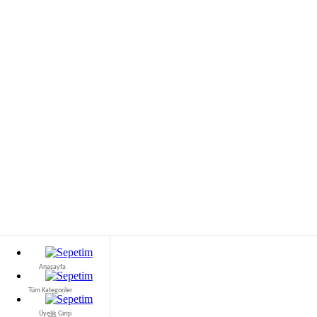
Web sitemizde size en iyi deneyimi sunabilmemiz için çerezleri kullanıyoruz. Daha fazl
Anasayfa
bilgi için bizim okuyun
Gizlilik Bildirimi
.
Tüm Kategoriler
Kabul Ediyorum
Üyelik Girişi