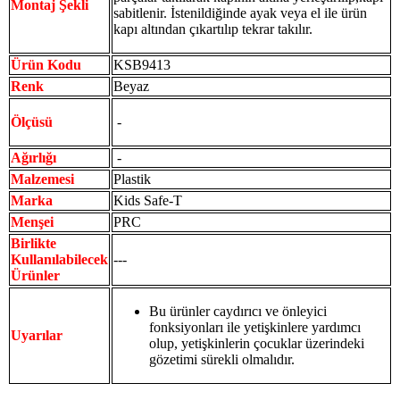
Montaj Şekli
sabitlenir. İstenildiğinde ayak veya el ile ürün
kapı altından çıkartılıp tekrar takılır.
Ürün Kodu
KSB9413
Renk
Beyaz
Ölçüsü
-
Ağırlığı
-
Malzemesi
Plastik
Marka
Kids Safe-T
Menşei
PRC
Birlikte
Kullanılabilecek
---
Ürünler
Bu ürünler caydırıcı ve önleyici
fonksiyonları ile yetişkinlere yardımcı
Uyarılar
olup, yetişkinlerin çocuklar üzerindeki
gözetimi sürekli olmalıdır.