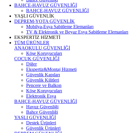
BAHÇE-HAVUZ GÜVENLİĞİ
BAHÇE-HAVUZ GÜVENLİĞİ
YAŞLI GÜVENLİK
DEPREM-YOTA GÜVENLİK
Mobilya-Eşya Sabitleme Elemanları
TV & Elektronik ve Beyaz Eşya Sabitleme Elemanları
EKSPERTİZ HİZMETİ
TÜM ÜRÜNLER
ANAOKULU GÜVENLİĞİ
Köşe Koruyucuları
ÇOCUK GÜVENLİĞİ
Diğer
Ekspertiz&Montaj Hizmeti
Güvenlik Kapıları
Güvenlik Kilitleri
Pencere ve Balkon
Köşe Koruyucuları
Elektronik Eşya
BAHÇE-HAVUZ GÜVENLİĞİ
Havuz Güvenliği
Bahçe Güvenliği
YAŞLI GÜVENLİĞİ
Destek Ürünleri
Güvenlik Ürünleri