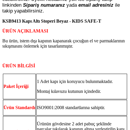
linkinden
Sipariş numaranız
yada
email adresiniz
ile
takip yapabilirsiniz.
KSB9413 Kapı Altı Stoperi Beyaz - KIDS SAFE-T
ÜRÜN AÇIKLAMASI
Bu ürün, istem dışı kapının kapanarak çocuğun el ve parmaklarının
sıkışmasını önlemek için tasarlanmıştır.
ÜRÜN BİLGİSİ
1 Adet kapı için koruyucu bulunmaktadır.
Paket İçeriği
Montaj kılavuzu kutunun içindedir.
Ürün Standardı
ISO9001:2008 standartlarına sahiptir.
Ürünün gövdesine 2 adet pabuç şeklinde
parçalar takılarak kapının altına yerleştirilip,kapı