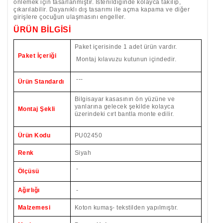
önlemek için tasarlanmıştır. İstenildiğinde kolayca takılıp,
çıkarılabilir. Dayanıklı dış tasarımı ile açma kapama ve diğer
girişlere çocuğun ulaşmasını engeller.
ÜRÜN BİLGİSİ
Paket içerisinde 1 adet ürün vardır.
Paket İçeriği
Montaj kılavuzu kutunun içindedir.
---
Ürün Standardı
Bilgisayar kasasının ön yüzüne ve
yanlarına gelecek şekilde kolayca
Montaj Şekli
üzerindeki cırt bantla monte edilir.
Ürün Kodu
PU02450
Renk
Siyah
-
Ölçüsü
Ağırlığı
-
Malzemesi
Koton kumaş- tekstilden yapılmıştır.