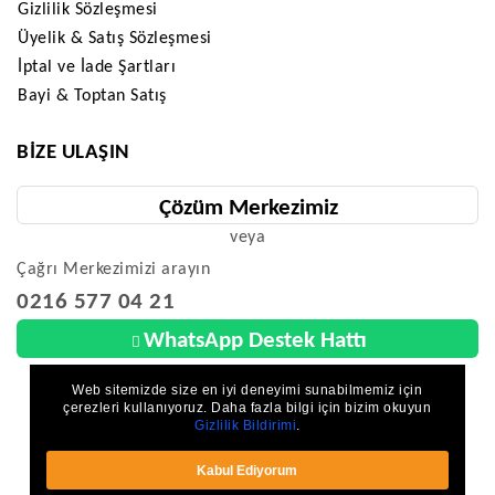
Gizlilik Sözleşmesi
Üyelik & Satış Sözleşmesi
İptal ve İade Şartları
Bayi & Toptan Satış
BIZE ULAŞIN
Çözüm Merkezimiz
veya
Çağrı Merkezimizi arayın
0216 577 04 21
WhatsApp Destek Hattı
Web sitemizde size en iyi deneyimi sunabilmemiz için
çerezleri kullanıyoruz. Daha fazla bilgi için bizim okuyun
Gizlilik Bildirimi
.
Parkzon - Deprem Güvenlik - Çocuk Güvenliği © 2026 - Tüm Hakları Saklıdır.
Kabul Ediyorum