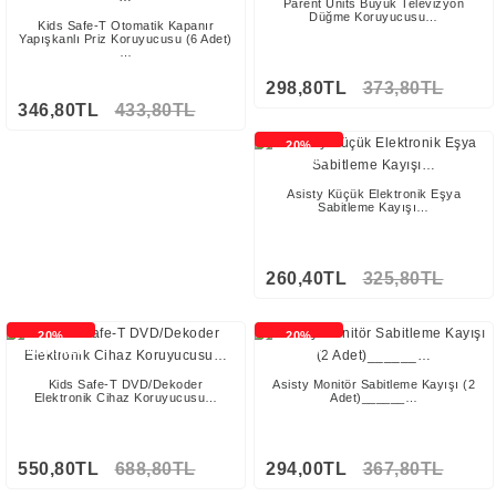
Parent Units Büyük Televizyon
Düğme Koruyucusu…
Kids Safe-T Otomatik Kapanır
Yapışkanlı Priz Koruyucusu (6 Adet)
…
298,80TL
373,80TL
346,80TL
433,80TL
20%
İNDİRİMLİ
Asisty Küçük Elektronik Eşya
Sabitleme Kayışı…
260,40TL
325,80TL
20%
20%
İNDİRİMLİ
İNDİRİMLİ
Kids Safe-T DVD/Dekoder
Asisty Monitör Sabitleme Kayışı (2
Elektronik Cihaz Koruyucusu…
Adet)______…
550,80TL
688,80TL
294,00TL
367,80TL