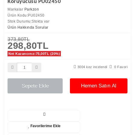
Koruyucusu PU02450
Markalar
Parkzon
Ürün Kodu:PU02450
Stok Durumu:Stokta var
Ürün Hakkında Sorular
373,80TL
298,80TL
Net Kazancınız:75,00TL (20%)
3004 kez incelendi
0 Favori
Sepete Ekle
Hemen Satın Al
Favorilerime Ekle