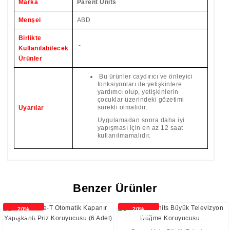
Marka
Parent Units
Menşei
ABD
Birlikte
-
Kullanılabilecek
Ürünler
Bu ürünler caydırıcı ve önleyici
fonksiyonları ile yetişkinlere
yardımcı olup, yetişkinlerin
çocuklar üzerindeki gözetimi
sürekli olmalıdır.
Uyarılar
Uygulamadan sonra daha iyi
yapışması için en az 12 saat
kullanılmamalıdır.
Benzer Ürünler
20%
20%
İNDİRİMLİ
İNDİRİMLİ