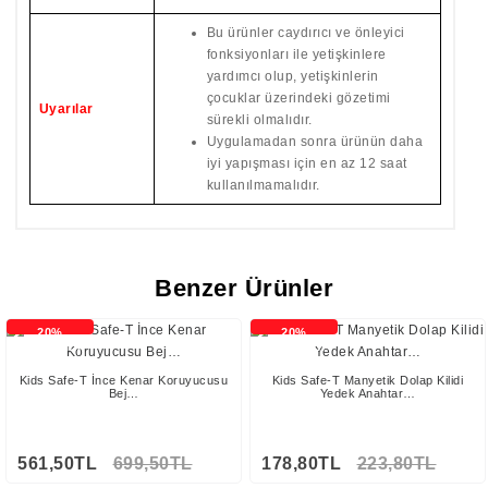
Bu ürünler caydırıcı ve önleyici
fonksiyonları ile yetişkinlere
yardımcı olup, yetişkinlerin
çocuklar üzerindeki gözetimi
Uyarılar
sürekli olmalıdır.
Uygulamadan sonra ürünün daha
iyi yapışması için en az 12 saat
kullanılmamalıdır.
Benzer Ürünler
20%
20%
İNDİRİMLİ
İNDİRİMLİ
Kids Safe-T İnce Kenar Koruyucusu
Kids Safe-T Manyetik Dolap Kilidi
Bej…
Yedek Anahtar…
561,50TL
699,50TL
178,80TL
223,80TL