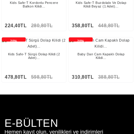
Kids Safe-T Kordonlu Pencere
Kids Safe-T Buzdolabı Ve Dolap
Balkon Kilidi…
Kilidi Beyaz (1 Adet)…
224,40TL
280,80TL
358,80TL
448,80TL
20%
20%
İNDİRİMLİ
İNDİRİMLİ
Kids Safe-T Sürgü Dolap Kilidi (2
Baby Dan Cam Kapaklı Dolap
Adet)…
Kilidi…
478,80TL
598,80TL
310,80TL
388,80TL
E-BÜLTEN
Hemen kayıt olun, yenilikleri ve indirimleri