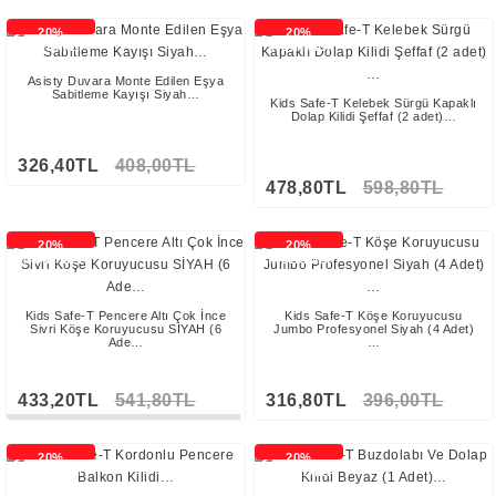
20%
20%
İNDİRİMLİ
İNDİRİMLİ
Asisty Duvara Monte Edilen Eşya
Sabitleme Kayışı Siyah…
Kids Safe-T Kelebek Sürgü Kapaklı
Dolap Kilidi Şeffaf (2 adet)…
326,40TL
408,00TL
478,80TL
598,80TL
20%
20%
İNDİRİMLİ
İNDİRİMLİ
Kids Safe-T Pencere Altı Çok İnce
Kids Safe-T Köşe Koruyucusu
Sivri Köşe Koruyucusu SİYAH (6
Jumbo Profesyonel Siyah (4 Adet)
Ade…
…
433,20TL
541,80TL
316,80TL
396,00TL
Stokta Yok
20%
20%
İNDİRİMLİ
İNDİRİMLİ