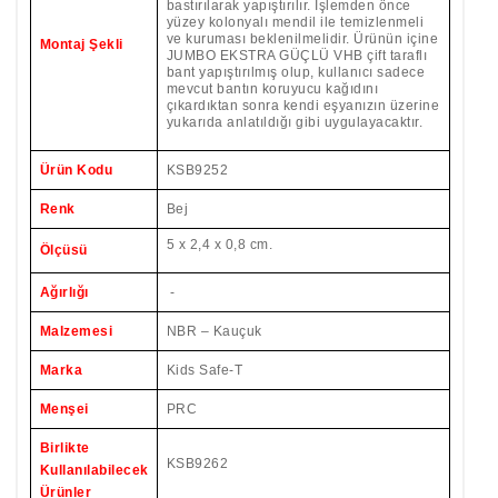
bastırılarak yapıştırılır. İşlemden önce
yüzey kolonyalı mendil ile temizlenmeli
ve kuruması beklenilmelidir. Ürünün içine
Montaj Şekli
JUMBO EKSTRA GÜÇLÜ VHB çift taraflı
bant yapıştırılmış olup, kullanıcı sadece
mevcut bantın koruyucu kağıdını
çıkardıktan sonra kendi eşyanızın üzerine
yukarıda anlatıldığı gibi uygulayacaktır.
Ürün Kodu
KSB9252
Renk
Bej
5 x 2,4 x 0,8
cm.
Ölçüsü
Ağırlığı
-
Malzemesi
NBR – Kauçuk
Marka
Kids Safe-T
Menşei
PRC
Birlikte
KSB9262
Kullanılabilecek
Ürünler