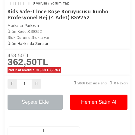
0 yorum
/
Yorum Yap
Kids Safe-T İnce Köşe Koruyucusu Jumbo
Profesyonel Bej (4 Adet) KS9252
Markalar
Parkzon
Ürün Kodu:KS9252
Stok Durumu:Stokta var
Ürün Hakkında Sorular
453,50TL
362,50TL
Net Kazancınız:91,00TL (20%)
2806 kez incelendi
0 Favori
Sepete Ekle
Hemen Satın Al