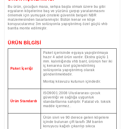
Bu ürün, çocuğun masa, sehpa başta olmak üzere bu gibi
eşyaların köşelerine baş ve yüzünü çarpıp yaralanmasını
önlemek için yumuşak cinsteki güvenlik belgeli NBR
malzemesinden tasarlanmıştır. Bütün kenar ve köşe
koruyucularımız 3m solüsyonla yapıştırılmış özel güçlü vhb
bantla monte edilmiştir.
ÜRÜN BİLGİSİ
Paket içerisinde eşyaya yapıştırılmaya
hazır 4 adet ürün vardır. Ekstra güçlü 1
mm. kalınlığında vhb bant, ürünün her iki
iç kenarına özel güçlendirilmiş
Paket İçeriği
solüsyonla yapıştırılmış olarak
gönderilmektedir.
Montaj kılavuzu kutunun içindedir.
ISO9001:2008 Uluslararası çocuk
güvenliği ve sağlığa uygunluk
Ürün Standardı
standartlarına sahiptir. Fatalat vb. toksik
madde içermez..
Ürün sivri ve 90 derece gelen köşelere
içinde bulunan çift taraflı 3M bantın
koruyucu kağıdı çıkarılıp sıkıca