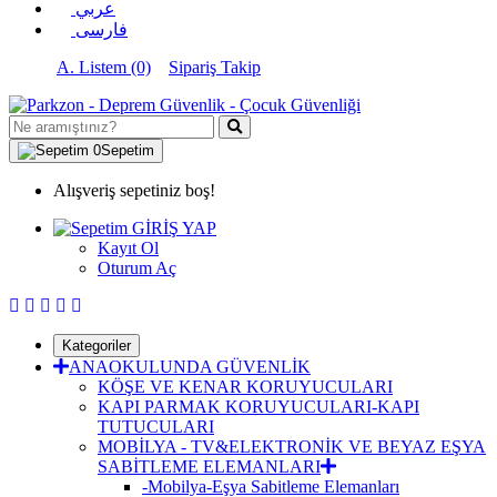
عربي
فارسی
A. Listem (0)
Sipariş Takip
0
Sepetim
Alışveriş sepetiniz boş!
GİRİŞ YAP
Kayıt Ol
Oturum Aç
Kategoriler
ANAOKULUNDA GÜVENLİK
KÖŞE VE KENAR KORUYUCULARI
KAPI PARMAK KORUYUCULARI-KAPI
TUTUCULARI
MOBİLYA - TV&ELEKTRONİK VE BEYAZ EŞYA
SABİTLEME ELEMANLARI
-Mobilya-Eşya Sabitleme Elemanları