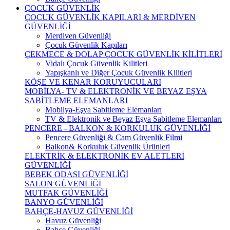
ÇOCUK GÜVENLİK
ÇOCUK GÜVENLİK KAPILARI & MERDİVEN
GÜVENLİĞİ
Merdiven Güvenliği
Çocuk Güvenlik Kapıları
ÇEKMECE & DOLAP ÇOCUK GÜVENLİK KİLİTLERİ
Vidalı Çocuk Güvenlik Kilitleri
Yapışkanlı ve Diğer Çocuk Güvenlik Kilitleri
KÖŞE VE KENAR KORUYUCULARI
MOBİLYA- TV & ELEKTRONİK VE BEYAZ EŞYA
SABİTLEME ELEMANLARI
Mobilya-Eşya Sabitleme Elemanları
TV & Elektronik ve Beyaz Eşya Sabitleme Elemanları
PENCERE - BALKON & KORKULUK GÜVENLİĞİ
Pencere Güvenliği & Cam Güvenlik Filmi
Balkon& Korkuluk Güvenlik Ürünleri
ELEKTRİK & ELEKTRONİK EV ALETLERİ
GÜVENLİĞİ
BEBEK ODASI GÜVENLİĞİ
SALON GÜVENLİĞİ
MUTFAK GÜVENLİĞİ
BANYO GÜVENLİĞİ
BAHÇE-HAVUZ GÜVENLİĞİ
Havuz Güvenliği
Bahçe Güvenliği