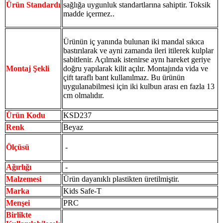
Ürün Standardı
sağlığa uygunluk standartlarına sahiptir. Toksik
madde içermez..
Ürünün iç yanında bulunan iki mandal sıkıca
bastırılarak ve ayni zamanda ileri itilerek kulplar
sabitlenir. Açılmak istenirse aynı hareket geriye
Montaj Şekli
doğru yapılarak kilit açılır. Montajında vida ve
çift taraflı bant kullanılmaz. Bu ürünün
uygulanabilmesi için iki kulbun arası en fazla 13
cm olmalıdır.
Ürün Kodu
KSD237
Renk
Beyaz
Ölçüsü
-
Ağırlığı
-
Malzemesi
Ürün dayanıklı plastikten üretilmiştir.
Marka
Kids Safe-T
Menşei
PRC
Birlikte