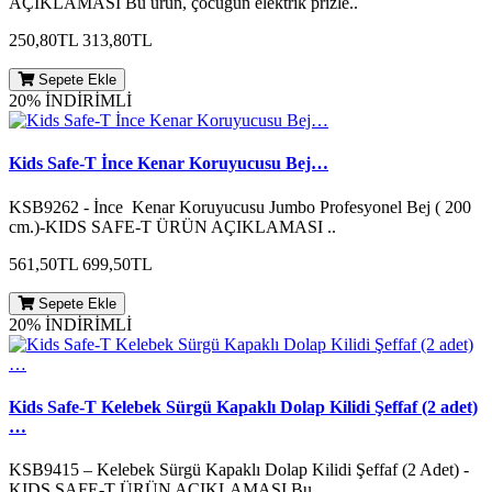
AÇIKLAMASI Bu ürün, çocuğun elektrik prizle..
250,80TL
313,80TL
Sepete Ekle
20% İNDİRİMLİ
Kids Safe-T İnce Kenar Koruyucusu Bej…
KSB9262 - İnce Kenar Koruyucusu Jumbo Profesyonel Bej ( 200
cm.)-KIDS SAFE-T ÜRÜN AÇIKLAMASI ..
561,50TL
699,50TL
Sepete Ekle
20% İNDİRİMLİ
Kids Safe-T Kelebek Sürgü Kapaklı Dolap Kilidi Şeffaf (2 adet)
…
KSB9415 – Kelebek Sürgü Kapaklı Dolap Kilidi Şeffaf (2 Adet) -
KIDS SAFE-T ÜRÜN AÇIKLAMASI Bu..