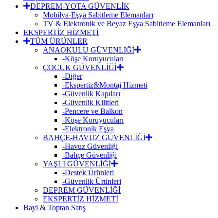
DEPREM-YOTA GÜVENLİK
Mobilya-Eşya Sabitleme Elemanları
TV & Elektronik ve Beyaz Eşya Sabitleme Elemanları
EKSPERTİZ HİZMETİ
TÜM ÜRÜNLER
ANAOKULU GÜVENLİĞİ
-Köşe Koruyucuları
ÇOCUK GÜVENLİĞİ
-Diğer
-Ekspertiz&Montaj Hizmeti
-Güvenlik Kapıları
-Güvenlik Kilitleri
-Pencere ve Balkon
-Köşe Koruyucuları
-Elektronik Eşya
BAHÇE-HAVUZ GÜVENLİĞİ
-Havuz Güvenliği
-Bahçe Güvenliği
YAŞLI GÜVENLİĞİ
-Destek Ürünleri
-Güvenlik Ürünleri
DEPREM GÜVENLİĞİ
EKSPERTİZ HİZMETİ
Bayi & Toptan Satış