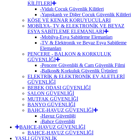
KİLİTLERİ
-Vidalı Çocuk Güvenlik Kilitleri
-Yapışkanlı ve Diğer Çocuk Güvenlik Kilitleri
KÖŞE VE KENAR KORUYUCULARI
MOBİLYA- TV & ELEKTRONİK VE BEYAZ
EŞYA SABİTLEME ELEMANLARI
-Mobilya-Eşya Sabitleme Elemanları
-TV & Elektronik ve Beyaz Eşya Sabitleme
Elemanları
PENCERE - BALKON & KORKULUK
GÜVENLİĞİ
-Pencere Güvenliği & Cam Güvenlik Filmi
-Balkon& Korkuluk Güvenlik Ürünleri
ELEKTRİK & ELEKTRONİK EV ALETLERİ
GÜVENLİĞİ
BEBEK ODASI GÜVENLİĞİ
SALON GÜVENLİĞİ
MUTFAK GÜVENLİĞİ
BANYO GÜVENLİĞİ
BAHÇE-HAVUZ GÜVENLİĞİ
-Havuz Güvenliği
-Bahçe Güvenliği
BAHÇE-HAVUZ GÜVENLİĞİ
BAHÇE-HAVUZ GÜVENLİĞİ
YAŞLI GÜVENLİK