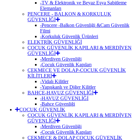
-TV & Elektronik ve Beyaz Eşya Sabitleme
Elemanları
PENCERE - BALKON & KORKULUK
GÜVENLİĞİ
-Pencere -Balkon Güvenliği &Cam Güvenlik
Filmi
-Korkuluk Güvenlik Ürünleri
ELEKTRİK GÜVENLİĞİ
ÇOCUK GÜVENLİK KAPILARI & MERDİVEN
GÜVENLİĞİ
-Merdiven Güvenliği
-Çocuk Güvenlik Kapıları
ÇEKMECE VE DOLAP-ÇOCUK GÜVENLİK
KİLİTLERİ
-Vidalı Kilitler
-Yapışkanlı ve Diğer Kilitler
BAHÇE-HAVUZ GÜVENLİĞİ
-HAVUZ GÜVENLİĞİ
-Bahçe Güvenliği
ÇOCUK GÜVENLİK
ÇOCUK GÜVENLİK KAPILARI & MERDİVEN
GÜVENLİĞİ
-Merdiven Güvenliği
-Çocuk Güvenlik Kapıları
ÇEKMECE & DOLAP ÇOCUK GÜVENLİK