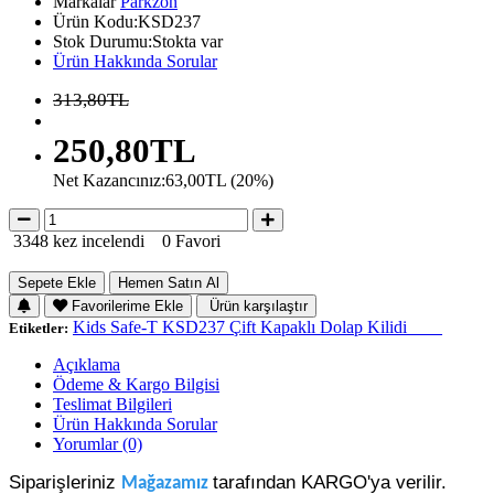
Markalar
Parkzon
Ürün Kodu:KSD237
Stok Durumu:Stokta var
Ürün Hakkında Sorular
313,80TL
250,80TL
Net Kazancınız:63,00TL (20%)
3348 kez incelendi
0 Favori
Sepete Ekle
Hemen Satın Al
Favorilerime Ekle
Ürün karşılaştır
Kids Safe-T KSD237 Çift Kapaklı Dolap Kilidi____
Etiketler:
Açıklama
Ödeme & Kargo Bilgisi
Teslimat Bilgileri
Ürün Hakkında Sorular
Yorumlar (0)
Siparişleriniz
tarafından KARGO'ya verilir.
Mağazamız