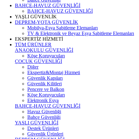
BAHÇE-HAVUZ GÜVENLİĞİ
BAHÇE-HAVUZ GÜVENLİĞİ
YAŞLI GÜVENLİK
DEPREM-YOTA GÜVENLİK
Mobilya-Eşya Sabitleme Elemanları
TV & Elektronik ve Beyaz Eşya Sabitleme Elemanları
EKSPERTİZ HİZMETİ
TÜM ÜRÜNLER
ANAOKULU GÜVENLİĞİ
Köşe Koruyucuları
ÇOCUK GÜVENLİĞİ
Diğer
Ekspertiz&Montaj Hizmeti
Güvenlik Kapıları
Güvenlik Kilitleri
Pencere ve Balkon
Köşe Koruyucuları
Elektronik Eşya
BAHÇE-HAVUZ GÜVENLİĞİ
Havuz Güvenliği
Bahçe Güvenliği
YAŞLI GÜVENLİĞİ
Destek Ürünleri
Güvenlik Ürünleri