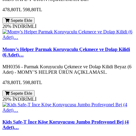
478,80TL
598,80TL
Sepete Ekle
20% İNDİRİMLİ
Momy's Helper Parmak Koruyuculu Çekmece ve Dolap Kilidi
(6 Adet)…
MH0356 - Parmak Koruyuculu Çekmece ve Dolap Kilidi Beyaz (6
Adet) - MOMY’S HELPER ÜRÜN AÇIKLAMASI..
478,80TL
598,80TL
Sepete Ekle
20% İNDİRİMLİ
Kids Safe-T İnce Köşe Koruyucusu Jumbo Profesyonel Bej (4
Adet)…