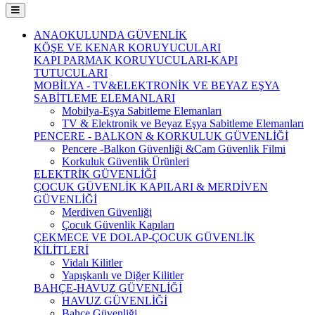
ANAOKULUNDA GÜVENLİK
KÖŞE VE KENAR KORUYUCULARI
KAPI PARMAK KORUYUCULARI-KAPI
TUTUCULARI
MOBİLYA - TV&ELEKTRONİK VE BEYAZ EŞYA
SABİTLEME ELEMANLARI
Mobilya-Eşya Sabitleme Elemanları
TV & Elektronik ve Beyaz Eşya Sabitleme Elemanları
PENCERE - BALKON & KORKULUK GÜVENLİĞİ
Pencere -Balkon Güvenliği &Cam Güvenlik Filmi
Korkuluk Güvenlik Ürünleri
ELEKTRİK GÜVENLİĞİ
ÇOCUK GÜVENLİK KAPILARI & MERDİVEN
GÜVENLİĞİ
Merdiven Güvenliği
Çocuk Güvenlik Kapıları
ÇEKMECE VE DOLAP-ÇOCUK GÜVENLİK
KİLİTLERİ
Vidalı Kilitler
Yapışkanlı ve Diğer Kilitler
BAHÇE-HAVUZ GÜVENLİĞİ
HAVUZ GÜVENLİĞİ
Bahçe Güvenliği