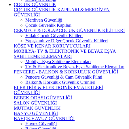
ÇOCUK GÜVENLİK
ÇOCUK GÜVENLİK KAPILARI & MERDİVEN
GÜVENLİĞİ
Merdiven Güvenliği
Çocuk Güvenlik Kapıları
ÇEKMECE & DOLAP ÇOCUK GÜVENLİK KİLİTLERİ
Vidalı Çocuk Güvenlik Kilitleri
Yapışkanlı ve Diğer Çocuk Güvenlik Kilitleri
KÖŞE VE KENAR KORUYUCULARI
MOBİLYA- TV & ELEKTRONİK VE BEYAZ EŞYA
SABİTLEME ELEMANLARI
Mobilya-Eşya Sabitleme Elemanları
TV & Elektronik ve Beyaz Eşya Sabitleme Elemanları
PENCERE - BALKON & KORKULUK GÜVENLİĞİ
Pencere Güvenliği & Cam Güvenlik Filmi
Balkon& Korkuluk Güvenlik Ürünleri
ELEKTRİK & ELEKTRONİK EV ALETLERİ
GÜVENLİĞİ
BEBEK ODASI GÜVENLİĞİ
SALON GÜVENLİĞİ
MUTFAK GÜVENLİĞİ
BANYO GÜVENLİĞİ
BAHÇE-HAVUZ GÜVENLİĞİ
Havuz Güvenliği
Bahçe Güvenliği