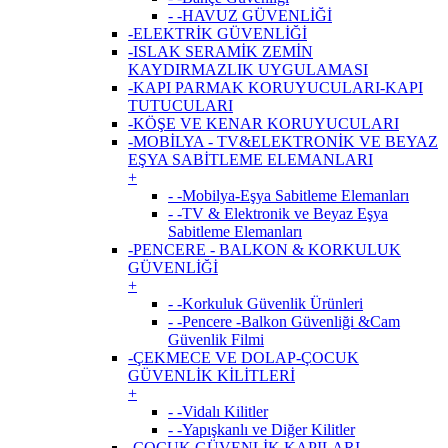
- -HAVUZ GÜVENLİĞİ
-ELEKTRİK GÜVENLİĞİ
-ISLAK SERAMİK ZEMİN
KAYDIRMAZLIK UYGULAMASI
-KAPI PARMAK KORUYUCULARI-KAPI
TUTUCULARI
-KÖŞE VE KENAR KORUYUCULARI
-MOBİLYA - TV&ELEKTRONİK VE BEYAZ
EŞYA SABİTLEME ELEMANLARI
+
- -Mobilya-Eşya Sabitleme Elemanları
- -TV & Elektronik ve Beyaz Eşya
Sabitleme Elemanları
-PENCERE - BALKON & KORKULUK
GÜVENLİĞİ
+
- -Korkuluk Güvenlik Ürünleri
- -Pencere -Balkon Güvenliği &Cam
Güvenlik Filmi
-ÇEKMECE VE DOLAP-ÇOCUK
GÜVENLİK KİLİTLERİ
+
- -Vidalı Kilitler
- -Yapışkanlı ve Diğer Kilitler
-ÇOCUK GÜVENLİK KAPILARI -