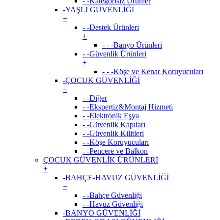
- -Kategorisiz Urunler
-YAŞLI GÜVENLİĞİ
+
- -Destek Ürünleri
+
- - -Banyo Ürünleri
- -Güvenlik Ürünleri
+
- - -Köşe ve Kenar Koruyucuları
-ÇOCUK GÜVENLİĞİ
+
- -Diğer
- -Ekspertiz&Montaj Hizmeti
- -Elektronik Eşya
- -Güvenlik Kapıları
- -Güvenlik Kilitleri
- -Köşe Koruyucuları
- -Pencere ve Balkon
ÇOCUK GÜVENLİK ÜRÜNLERİ
+
-BAHÇE-HAVUZ GÜVENLİĞİ
+
- -Bahçe Güvenliği
- -Havuz Güvenliği
-BANYO GÜVENLİĞİ