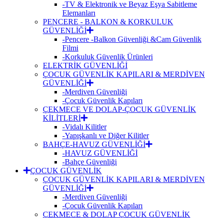
-TV & Elektronik ve Beyaz Eşya Sabitleme
Elemanları
PENCERE - BALKON & KORKULUK
GÜVENLİĞİ
-Pencere -Balkon Güvenliği &Cam Güvenlik
Filmi
-Korkuluk Güvenlik Ürünleri
ELEKTRİK GÜVENLİĞİ
ÇOCUK GÜVENLİK KAPILARI & MERDİVEN
GÜVENLİĞİ
-Merdiven Güvenliği
-Çocuk Güvenlik Kapıları
ÇEKMECE VE DOLAP-ÇOCUK GÜVENLİK
KİLİTLERİ
-Vidalı Kilitler
-Yapışkanlı ve Diğer Kilitler
BAHÇE-HAVUZ GÜVENLİĞİ
-HAVUZ GÜVENLİĞİ
-Bahçe Güvenliği
ÇOCUK GÜVENLİK
ÇOCUK GÜVENLİK KAPILARI & MERDİVEN
GÜVENLİĞİ
-Merdiven Güvenliği
-Çocuk Güvenlik Kapıları
ÇEKMECE & DOLAP ÇOCUK GÜVENLİK