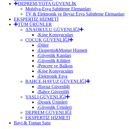
DEPREM-YOTA GÜVENLİK
Mobilya-Eşya Sabitleme Elemanları
TV & Elektronik ve Beyaz Eşya Sabitleme Elemanları
EKSPERTİZ HİZMETİ
TÜM ÜRÜNLER
ANAOKULU GÜVENLİĞİ
-Köşe Koruyucuları
ÇOCUK GÜVENLİĞİ
-Diğer
-Ekspertiz&Montaj Hizmeti
-Güvenlik Kapıları
-Güvenlik Kilitleri
-Pencere ve Balkon
-Köşe Koruyucuları
-Elektronik Eşya
BAHÇE-HAVUZ GÜVENLİĞİ
-Havuz Güvenliği
-Bahçe Güvenliği
YAŞLI GÜVENLİĞİ
-Destek Ürünleri
-Güvenlik Ürünleri
DEPREM GÜVENLİĞİ
EKSPERTİZ HİZMETİ
Bayi & Toptan Satış