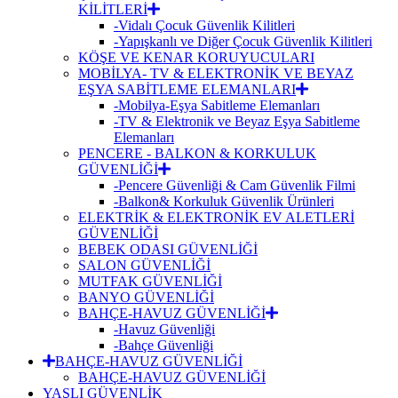
KİLİTLERİ
-Vidalı Çocuk Güvenlik Kilitleri
-Yapışkanlı ve Diğer Çocuk Güvenlik Kilitleri
KÖŞE VE KENAR KORUYUCULARI
MOBİLYA- TV & ELEKTRONİK VE BEYAZ
EŞYA SABİTLEME ELEMANLARI
-Mobilya-Eşya Sabitleme Elemanları
-TV & Elektronik ve Beyaz Eşya Sabitleme
Elemanları
PENCERE - BALKON & KORKULUK
GÜVENLİĞİ
-Pencere Güvenliği & Cam Güvenlik Filmi
-Balkon& Korkuluk Güvenlik Ürünleri
ELEKTRİK & ELEKTRONİK EV ALETLERİ
GÜVENLİĞİ
BEBEK ODASI GÜVENLİĞİ
SALON GÜVENLİĞİ
MUTFAK GÜVENLİĞİ
BANYO GÜVENLİĞİ
BAHÇE-HAVUZ GÜVENLİĞİ
-Havuz Güvenliği
-Bahçe Güvenliği
BAHÇE-HAVUZ GÜVENLİĞİ
BAHÇE-HAVUZ GÜVENLİĞİ
YAŞLI GÜVENLİK