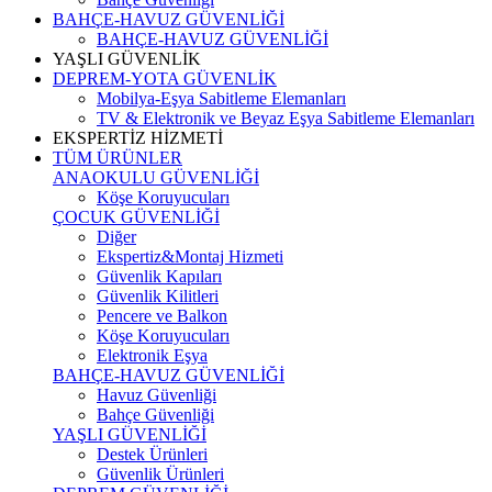
BAHÇE-HAVUZ GÜVENLİĞİ
BAHÇE-HAVUZ GÜVENLİĞİ
YAŞLI GÜVENLİK
DEPREM-YOTA GÜVENLİK
Mobilya-Eşya Sabitleme Elemanları
TV & Elektronik ve Beyaz Eşya Sabitleme Elemanları
EKSPERTİZ HİZMETİ
TÜM ÜRÜNLER
ANAOKULU GÜVENLİĞİ
Köşe Koruyucuları
ÇOCUK GÜVENLİĞİ
Diğer
Ekspertiz&Montaj Hizmeti
Güvenlik Kapıları
Güvenlik Kilitleri
Pencere ve Balkon
Köşe Koruyucuları
Elektronik Eşya
BAHÇE-HAVUZ GÜVENLİĞİ
Havuz Güvenliği
Bahçe Güvenliği
YAŞLI GÜVENLİĞİ
Destek Ürünleri
Güvenlik Ürünleri