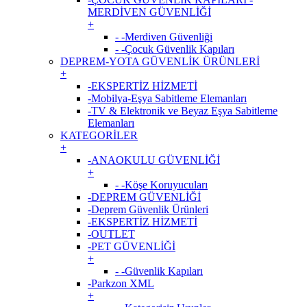
MERDİVEN GÜVENLİĞİ
+
- -Merdiven Güvenliği
- -Çocuk Güvenlik Kapıları
DEPREM-YOTA GÜVENLİK ÜRÜNLERİ
+
-EKSPERTİZ HİZMETİ
-Mobilya-Eşya Sabitleme Elemanları
-TV & Elektronik ve Beyaz Eşya Sabitleme
Elemanları
KATEGORİLER
+
-ANAOKULU GÜVENLİĞİ
+
- -Köşe Koruyucuları
-DEPREM GÜVENLİĞİ
-Deprem Güvenlik Ürünleri
-EKSPERTİZ HİZMETİ
-OUTLET
-PET GÜVENLİĞİ
+
- -Güvenlik Kapıları
-Parkzon XML
+