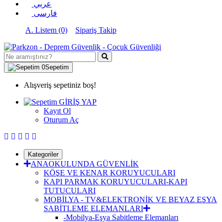
عربي
فارسی
A. Listem (0)
Sipariş Takip
0
Sepetim
Alışveriş sepetiniz boş!
GİRİŞ YAP
Kayıt Ol
Oturum Aç
Kategoriler
ANAOKULUNDA GÜVENLİK
KÖŞE VE KENAR KORUYUCULARI
KAPI PARMAK KORUYUCULARI-KAPI
TUTUCULARI
MOBİLYA - TV&ELEKTRONİK VE BEYAZ EŞYA
SABİTLEME ELEMANLARI
-Mobilya-Eşya Sabitleme Elemanları