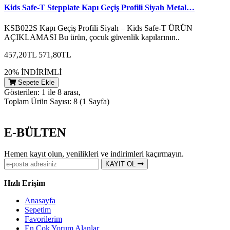
Kids Safe-T Stepplate Kapı Geçiş Profili Siyah Metal…
KSB022S Kapı Geçiş Profili Siyah – Kids Safe-T ÜRÜN
AÇIKLAMASI Bu ürün, çocuk güvenlik kapılarının..
457,20TL
571,80TL
20% İNDİRİMLİ
Sepete Ekle
Gösterilen: 1 ile 8 arası,
Toplam Ürün Sayısı: 8 (1 Sayfa)
E-BÜLTEN
Hemen kayıt olun, yenilikleri ve indirimleri kaçırmayın.
KAYIT OL
Hızlı Erişim
Anasayfa
Sepetim
Favorilerim
En Çok Yorum Alanlar