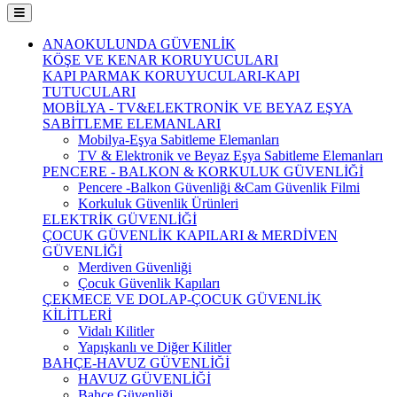
ANAOKULUNDA GÜVENLİK
KÖŞE VE KENAR KORUYUCULARI
KAPI PARMAK KORUYUCULARI-KAPI
TUTUCULARI
MOBİLYA - TV&ELEKTRONİK VE BEYAZ EŞYA
SABİTLEME ELEMANLARI
Mobilya-Eşya Sabitleme Elemanları
TV & Elektronik ve Beyaz Eşya Sabitleme Elemanları
PENCERE - BALKON & KORKULUK GÜVENLİĞİ
Pencere -Balkon Güvenliği &Cam Güvenlik Filmi
Korkuluk Güvenlik Ürünleri
ELEKTRİK GÜVENLİĞİ
ÇOCUK GÜVENLİK KAPILARI & MERDİVEN
GÜVENLİĞİ
Merdiven Güvenliği
Çocuk Güvenlik Kapıları
ÇEKMECE VE DOLAP-ÇOCUK GÜVENLİK
KİLİTLERİ
Vidalı Kilitler
Yapışkanlı ve Diğer Kilitler
BAHÇE-HAVUZ GÜVENLİĞİ
HAVUZ GÜVENLİĞİ
Bahçe Güvenliği