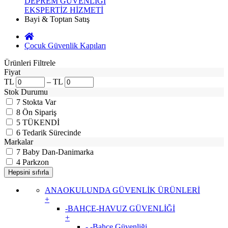
DEPREM GÜVENLİĞİ
EKSPERTİZ HİZMETİ
Bayi & Toptan Satış
Çocuk Güvenlik Kapıları
Ürünleri Filtrele
Fiyat
TL
–
TL
Stok Durumu
7
Stokta Var
8
Ön Sipariş
5
TÜKENDİ
6
Tedarik Sürecinde
Markalar
7
Baby Dan-Danimarka
4
Parkzon
ANAOKULUNDA GÜVENLİK ÜRÜNLERİ
+
-BAHÇE-HAVUZ GÜVENLİĞİ
+
- -Bahçe Güvenliği