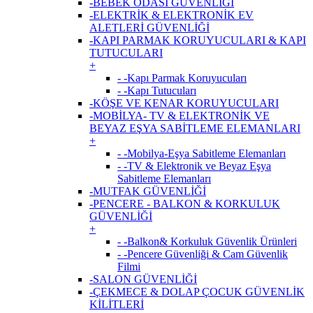
-BEBEK ODASI GÜVENLİĞİ
-ELEKTRİK & ELEKTRONİK EV
ALETLERİ GÜVENLİĞİ
-KAPI PARMAK KORUYUCULARI & KAPI
TUTUCULARI
+
- -Kapı Parmak Koruyucuları
- -Kapı Tutucuları
-KÖŞE VE KENAR KORUYUCULARI
-MOBİLYA- TV & ELEKTRONİK VE
BEYAZ EŞYA SABİTLEME ELEMANLARI
+
- -Mobilya-Eşya Sabitleme Elemanları
- -TV & Elektronik ve Beyaz Eşya
Sabitleme Elemanları
-MUTFAK GÜVENLİĞİ
-PENCERE - BALKON & KORKULUK
GÜVENLİĞİ
+
- -Balkon& Korkuluk Güvenlik Ürünleri
- -Pencere Güvenliği & Cam Güvenlik
Filmi
-SALON GÜVENLİĞİ
-ÇEKMECE & DOLAP ÇOCUK GÜVENLİK
KİLİTLERİ