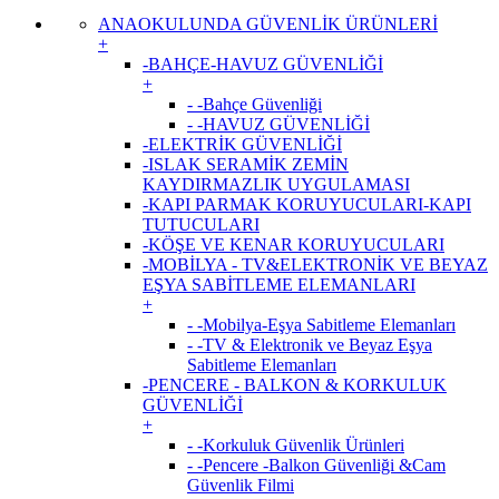
ANAOKULUNDA GÜVENLİK ÜRÜNLERİ
+
-BAHÇE-HAVUZ GÜVENLİĞİ
+
- -Bahçe Güvenliği
- -HAVUZ GÜVENLİĞİ
-ELEKTRİK GÜVENLİĞİ
-ISLAK SERAMİK ZEMİN
KAYDIRMAZLIK UYGULAMASI
-KAPI PARMAK KORUYUCULARI-KAPI
TUTUCULARI
-KÖŞE VE KENAR KORUYUCULARI
-MOBİLYA - TV&ELEKTRONİK VE BEYAZ
EŞYA SABİTLEME ELEMANLARI
+
- -Mobilya-Eşya Sabitleme Elemanları
- -TV & Elektronik ve Beyaz Eşya
Sabitleme Elemanları
-PENCERE - BALKON & KORKULUK
GÜVENLİĞİ
+
- -Korkuluk Güvenlik Ürünleri
- -Pencere -Balkon Güvenliği &Cam
Güvenlik Filmi