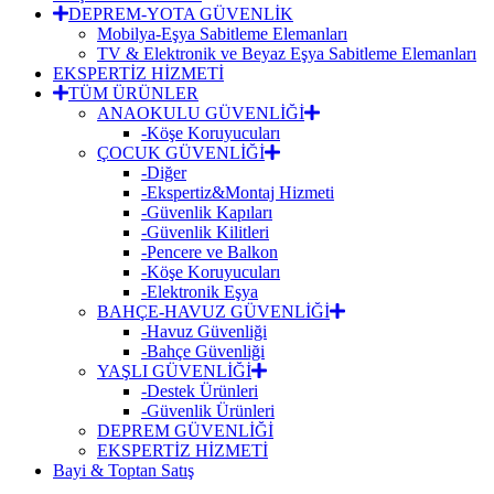
DEPREM-YOTA GÜVENLİK
Mobilya-Eşya Sabitleme Elemanları
TV & Elektronik ve Beyaz Eşya Sabitleme Elemanları
EKSPERTİZ HİZMETİ
TÜM ÜRÜNLER
ANAOKULU GÜVENLİĞİ
-Köşe Koruyucuları
ÇOCUK GÜVENLİĞİ
-Diğer
-Ekspertiz&Montaj Hizmeti
-Güvenlik Kapıları
-Güvenlik Kilitleri
-Pencere ve Balkon
-Köşe Koruyucuları
-Elektronik Eşya
BAHÇE-HAVUZ GÜVENLİĞİ
-Havuz Güvenliği
-Bahçe Güvenliği
YAŞLI GÜVENLİĞİ
-Destek Ürünleri
-Güvenlik Ürünleri
DEPREM GÜVENLİĞİ
EKSPERTİZ HİZMETİ
Bayi & Toptan Satış