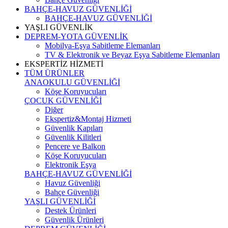
BAHÇE-HAVUZ GÜVENLİĞİ
BAHÇE-HAVUZ GÜVENLİĞİ
YAŞLI GÜVENLİK
DEPREM-YOTA GÜVENLİK
Mobilya-Eşya Sabitleme Elemanları
TV & Elektronik ve Beyaz Eşya Sabitleme Elemanları
EKSPERTİZ HİZMETİ
TÜM ÜRÜNLER
ANAOKULU GÜVENLİĞİ
Köşe Koruyucuları
ÇOCUK GÜVENLİĞİ
Diğer
Ekspertiz&Montaj Hizmeti
Güvenlik Kapıları
Güvenlik Kilitleri
Pencere ve Balkon
Köşe Koruyucuları
Elektronik Eşya
BAHÇE-HAVUZ GÜVENLİĞİ
Havuz Güvenliği
Bahçe Güvenliği
YAŞLI GÜVENLİĞİ
Destek Ürünleri
Güvenlik Ürünleri