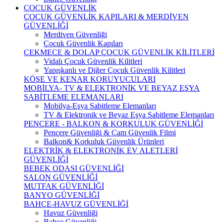
ÇOCUK GÜVENLİK
ÇOCUK GÜVENLİK KAPILARI & MERDİVEN
GÜVENLİĞİ
Merdiven Güvenliği
Çocuk Güvenlik Kapıları
ÇEKMECE & DOLAP ÇOCUK GÜVENLİK KİLİTLERİ
Vidalı Çocuk Güvenlik Kilitleri
Yapışkanlı ve Diğer Çocuk Güvenlik Kilitleri
KÖŞE VE KENAR KORUYUCULARI
MOBİLYA- TV & ELEKTRONİK VE BEYAZ EŞYA
SABİTLEME ELEMANLARI
Mobilya-Eşya Sabitleme Elemanları
TV & Elektronik ve Beyaz Eşya Sabitleme Elemanları
PENCERE - BALKON & KORKULUK GÜVENLİĞİ
Pencere Güvenliği & Cam Güvenlik Filmi
Balkon& Korkuluk Güvenlik Ürünleri
ELEKTRİK & ELEKTRONİK EV ALETLERİ
GÜVENLİĞİ
BEBEK ODASI GÜVENLİĞİ
SALON GÜVENLİĞİ
MUTFAK GÜVENLİĞİ
BANYO GÜVENLİĞİ
BAHÇE-HAVUZ GÜVENLİĞİ
Havuz Güvenliği
Bahçe Güvenliği