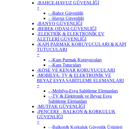
-BAHÇE-HAVUZ GÜVENLİĞİ
+
- -Bahçe Güvenliği
- -Havuz Güvenliği
-BANYO GÜVENLİĞİ
-BEBEK ODASI GÜVENLİĞİ
-ELEKTRİK & ELEKTRONİK EV
ALETLERİ GÜVENLİĞİ
-KAPI PARMAK KORUYUCULARI & KAPI
TUTUCULARI
+
- -Kapı Parmak Koruyucuları
- -Kapı Tutucuları
-KÖŞE VE KENAR KORUYUCULARI
-MOBİLYA- TV & ELEKTRONİK VE
BEYAZ EŞYA SABİTLEME ELEMANLARI
+
- -Mobilya-Eşya Sabitleme Elemanları
- -TV & Elektronik ve Beyaz Eşya
Sabitleme Elemanları
-MUTFAK GÜVENLİĞİ
-PENCERE - BALKON & KORKULUK
GÜVENLİĞİ
+
- -Balkon& Korkuluk Güvenlik Ürünleri