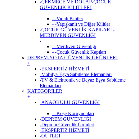
-ÇEKMECE VE DOLAP-ÇOCUK
GÜVENLİK KİLİTLERİ
+
- -Vidalı Kilitler
- -Yapışkanlı ve Diğer Kilitler
-ÇOCUK GÜVENLİK KAPILARI -
MERDİVEN GÜVENLİĞİ
-
- -Merdiven Güvenliği
- -Çocuk Güvenlik Kapıları
DEPREM-YOTA GÜVENLİK ÜRÜNLERİ
+
-EKSPERTİZ HİZMETİ
-Mobilya-Eşya Sabitleme Elemanları
-TV & Elektronik ve Beyaz Eşya Sabitleme
Elemanları
KATEGORİLER
+
-ANAOKULU GÜVENLİĞİ
+
- -Köşe Koruyucuları
-DEPREM GÜVENLİĞİ
-Deprem Güvenlik Ürünleri
-EKSPERTİZ HİZMETİ
-OUTLET