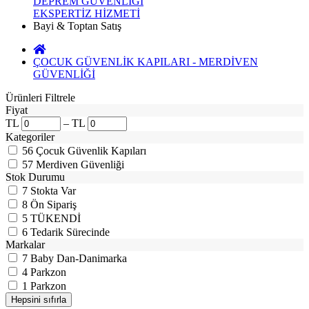
DEPREM GÜVENLİĞİ
EKSPERTİZ HİZMETİ
Bayi & Toptan Satış
ÇOCUK GÜVENLİK KAPILARI - MERDİVEN
GÜVENLİĞİ
Ürünleri Filtrele
Fiyat
TL
–
TL
Kategoriler
56
Çocuk Güvenlik Kapıları
57
Merdiven Güvenliği
Stok Durumu
7
Stokta Var
8
Ön Sipariş
5
TÜKENDİ
6
Tedarik Sürecinde
Markalar
7
Baby Dan-Danimarka
4
Parkzon
1
Parkzon