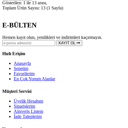
Gösterilen: 1 ile 13 arası,
Toplam Ürün Sayısı: 13 (1 Sayfa)
E-BÜLTEN
Hemen kayıt olun, yenilikleri ve indirimleri kaçırmayın.
KAYIT OL
Hızlı Erişim
Anasayfa
Sepetim
Favorilerim
En Çok Yorum Alanlar
Müşteri Servisi
Üyelik Hesabım
Siparişlerim
Alışveriş Listem
İade Taleplerim