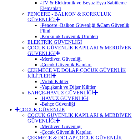
-TV & Elektronik ve Beyaz Eşya Sabitleme
Elemanları
PENCERE - BALKON & KORKULUK
GÜVENLİĞİ
-Pencere -Balkon Güvenliği &Cam Güvenlik
Filmi
-Korkuluk Güvenlik Ürünleri
ELEKTRİK GÜVENLİĞİ
ÇOCUK GÜVENLİK KAPILARI & MERDİVEN
GÜVENLİĞİ
-Merdiven Güvenliği
-Çocuk Güvenlik Kapıları
ÇEKMECE VE DOLAP-ÇOCUK GÜVENLİK
KİLİTLERİ
-Vidalı Kilitler
-Yapışkanlı ve Diğer Kilitler
BAHÇE-HAVUZ GÜVENLİĞİ
-HAVUZ GÜVENLİĞİ
-Bahçe Güvenliği
ÇOCUK GÜVENLİK
ÇOCUK GÜVENLİK KAPILARI & MERDİVEN
GÜVENLİĞİ
-Merdiven Güvenliği
-Çocuk Güvenlik Kapıları
ÇEKMECE & DOLAP ÇOCUK GÜVENLİK