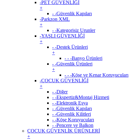
-PET GÜVENLİĞİ
+
- -Güvenlik Kapıları
-Parkzon XML
+
- -Kategorisiz Urunler
-YAŞLI GÜVENLİĞİ
+
- -Destek Ürünleri
+
- - -Banyo Ürünleri
- -Güvenlik Ürünleri
+
- - -Köşe ve Kenar Koruyucuları
-ÇOCUK GÜVENLİĞİ
+
- -Diğer
- -Ekspertiz&Montaj Hizmeti
- -Elektronik Eşya
- -Güvenlik Kapıları
- -Güvenlik Kilitleri
- -Köşe Koruyucuları
- -Pencere ve Balkon
ÇOCUK GÜVENLİK ÜRÜNLERİ
+