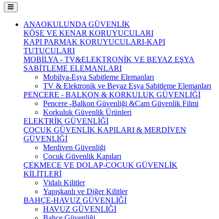
ANAOKULUNDA GÜVENLİK
KÖŞE VE KENAR KORUYUCULARI
KAPI PARMAK KORUYUCULARI-KAPI
TUTUCULARI
MOBİLYA - TV&ELEKTRONİK VE BEYAZ EŞYA
SABİTLEME ELEMANLARI
Mobilya-Eşya Sabitleme Elemanları
TV & Elektronik ve Beyaz Eşya Sabitleme Elemanları
PENCERE - BALKON & KORKULUK GÜVENLİĞİ
Pencere -Balkon Güvenliği &Cam Güvenlik Filmi
Korkuluk Güvenlik Ürünleri
ELEKTRİK GÜVENLİĞİ
ÇOCUK GÜVENLİK KAPILARI & MERDİVEN
GÜVENLİĞİ
Merdiven Güvenliği
Çocuk Güvenlik Kapıları
ÇEKMECE VE DOLAP-ÇOCUK GÜVENLİK
KİLİTLERİ
Vidalı Kilitler
Yapışkanlı ve Diğer Kilitler
BAHÇE-HAVUZ GÜVENLİĞİ
HAVUZ GÜVENLİĞİ
Bahçe Güvenliği