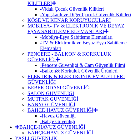
KİLİTLERİ
-Vidalı Çocuk Güvenlik Kilitleri
-Yapışkanlı ve Diğer Çocuk Güvenlik Kilitleri
KÖŞE VE KENAR KORUYUCULARI
MOBİLYA- TV & ELEKTRONİK VE BEYAZ
EŞYA SABİTLEME ELEMANLARI
-Mobilya-Eşya Sabitleme Elemanları
-TV & Elektronik ve Beyaz Eşya Sabitleme
Elemanları
PENCERE - BALKON & KORKULUK
GÜVENLİĞİ
-Pencere Güvenliği & Cam Güvenlik Filmi
-Balkon& Korkuluk Güvenlik Ürünleri
ELEKTRİK & ELEKTRONİK EV ALETLERİ
GÜVENLİĞİ
BEBEK ODASI GÜVENLİĞİ
SALON GÜVENLİĞİ
MUTFAK GÜVENLİĞİ
BANYO GÜVENLİĞİ
BAHÇE-HAVUZ GÜVENLİĞİ
-Havuz Güvenliği
-Bahçe Güvenliği
BAHÇE-HAVUZ GÜVENLİĞİ
BAHÇE-HAVUZ GÜVENLİĞİ
YAŞLI GÜVENLİK