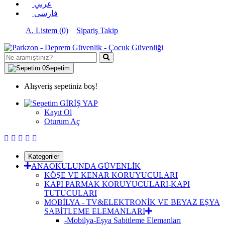
عربي
فارسی
A. Listem (0)
Sipariş Takip
0
Sepetim
Alışveriş sepetiniz boş!
GİRİŞ YAP
Kayıt Ol
Oturum Aç
Kategoriler
ANAOKULUNDA GÜVENLİK
KÖŞE VE KENAR KORUYUCULARI
KAPI PARMAK KORUYUCULARI-KAPI
TUTUCULARI
MOBİLYA - TV&ELEKTRONİK VE BEYAZ EŞYA
SABİTLEME ELEMANLARI
-Mobilya-Eşya Sabitleme Elemanları